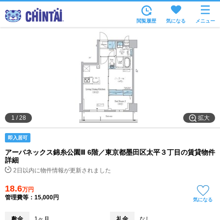
お部屋を探す
閲覧履歴
気になる
メニュー
沿線・駅から
住所から
家賃相場から
通勤通学時間から
物件特集から
拡大
1
/
28
不動産会社から
即入居可
TOP
アーバネックス錦糸公園Ⅲ 6階／東京都墨田区太平３丁目の賃貸物件
詳細
2日以内に物件情報が更新されました
18.6
万円
管理費等：15,000円
気になる
敷金
1ヶ月
礼金
なし