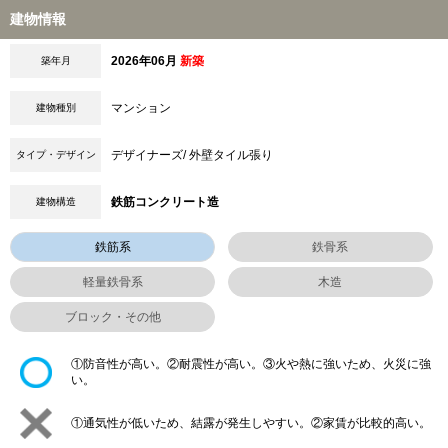
建物情報
2026年06月
新築
築年月
マンション
建物種別
デザイナーズ/ 外壁タイル張り
タイプ・デザイン
鉄筋コンクリート造
建物構造
鉄筋系
鉄骨系
軽量鉄骨系
木造
ブロック・その他
①防音性が高い。②耐震性が高い。③火や熱に強いため、火災に強
い。
①通気性が低いため、結露が発生しやすい。②家賃が比較的高い。