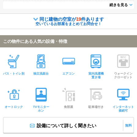
可能になりますので気になる物件は全て申し付けください★
続きを見る
同じ建物の空室が
19
件あります
空いているお部屋をまとめてお問合せ！
この物件にある人気の設備・特徴
バス・トイレ別
独立洗面台
エアコン
室内洗濯機
ウォークイン
置き場
クローゼット
オートロック
TVモニター
角部屋
駐車場付き
インターネット
ホン
接続可
設備について詳しく聞きたい
無料