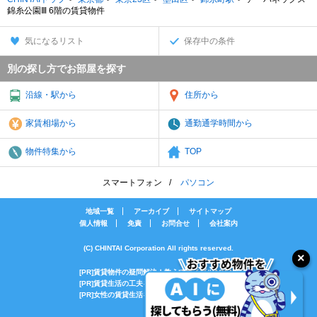
錦糸公園Ⅲ 6階の賃貸物件
気になるリスト
保存中の条件
別の探し方でお部屋を探す
沿線・駅から
住所から
家賃相場から
通勤通学時間から
物件特集から
TOP
スマートフォン
パソコン
地域一覧
アーカイブ
サイトマップ
個人情報
免責
お問合せ
会社案内
(C) CHINTAI Corporation All rights reserved.
[PR]賃貸物件の疑問解決！教えてエイブルAGENT
[PR]賃貸生活の工夫を紹介！CHINTAI情報局
[PR]女性の賃貸生活を応援！Woman.CHINTAI