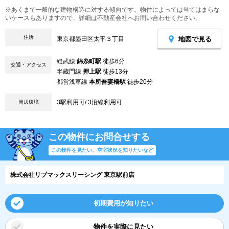
※あくまで一般的な建物構造に対する傾向です。物件によっては当てはまらな
いケースもありますので、詳細は不動産会社へお問い合わせください。
住所
地図で見る
東京都墨田区太平３丁目
総武線
錦糸町駅
徒歩6分
交通・アクセス
半蔵門線
押上駅
徒歩13分
都営浅草線
本所吾妻橋駅
徒歩20分
3駅利用可/ 3沿線利用可
周辺環境
この物件にお問合せする
この物件を見たい、空室状況を知りたいなど
株式会社リブマックスリーシング 東京駅前店
初期費用が知りたい
物件を実際に見たい