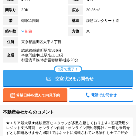
間取り
2DK
広さ
30.36m²
階
6階/11階建
構造
鉄筋コンクリート造
築年数
新築
方位
東
住所
東京都墨田区太平３丁目
総武線/錦糸町駅/徒歩6分
交通
半蔵門線/押上駅/徒歩13分
都営浅草線/本所吾妻橋駅/徒歩20分
1分で完了！
空室状況をお問合せ
電話でお問合せ
希望日時を選んで内見予約
不動産会社からのコメント
★エリア最大級★経験豊富なスタッフが多数在籍しております♪ 初期費用ク
レジット支払可能！オンライン内覧・オンライン契約等弊社に一度も来店せ
ずとも問題ありません♪弊社ではネットに掲載されている物件も全てご紹介