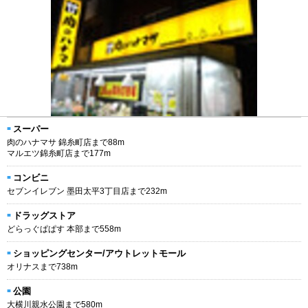
スーパー
肉のハナマサ 錦糸町店まで88m
マルエツ錦糸町店まで177m
コンビニ
セブンイレブン 墨田太平3丁目店まで232m
ドラッグストア
どらっぐぱぱす 本部まで558m
ショッピングセンター/アウトレットモール
オリナスまで738m
公園
大横川親水公園まで580m