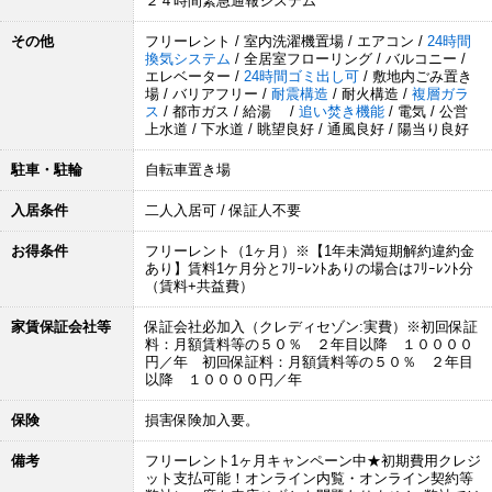
２４時間緊急通報システム
その他
フリーレント / 室内洗濯機置場 / エアコン /
24時間
換気システム
/ 全居室フローリング / バルコニー /
エレベーター /
24時間ゴミ出し可
/ 敷地内ごみ置き
場 / バリアフリー /
耐震構造
/ 耐火構造 /
複層ガラ
ス
/ 都市ガス / 給湯 /
追い焚き機能
/ 電気 / 公営
上水道 / 下水道 / 眺望良好 / 通風良好 / 陽当り良好
駐車・駐輪
自転車置き場
入居条件
二人入居可 / 保証人不要
お得条件
フリーレント（1ヶ月）※【1年未満短期解約違約金
あり】賃料1ケ月分とﾌﾘｰﾚﾝﾄありの場合はﾌﾘｰﾚﾝﾄ分
（賃料+共益費）
家賃保証会社等
保証会社必加入（クレディセゾン:実費）※初回保証
料：月額賃料等の５０％ ２年目以降 １００００
円／年 初回保証料：月額賃料等の５０％ ２年目
以降 １００００円／年
保険
損害保険加入要。
備考
フリーレント1ヶ月キャンペーン中★初期費用クレジ
ット支払可能！オンライン内覧・オンライン契約等