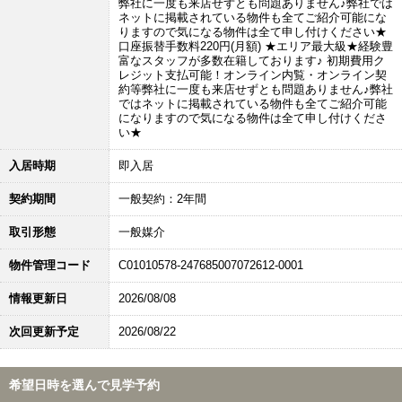
弊社に一度も来店せずとも問題ありません♪弊社では
ネットに掲載されている物件も全てご紹介可能にな
りますので気になる物件は全て申し付けください★
口座振替手数料220円(月額) ★エリア最大級★経験豊
富なスタッフが多数在籍しております♪ 初期費用ク
レジット支払可能！オンライン内覧・オンライン契
約等弊社に一度も来店せずとも問題ありません♪弊社
ではネットに掲載されている物件も全てご紹介可能
になりますので気になる物件は全て申し付けくださ
い★
入居時期
即入居
契約期間
一般契約：2年間
取引形態
一般媒介
物件管理コード
C01010578-247685007072612-0001
情報更新日
2026/08/08
次回更新予定
2026/08/22
希望日時を選んで見学予約