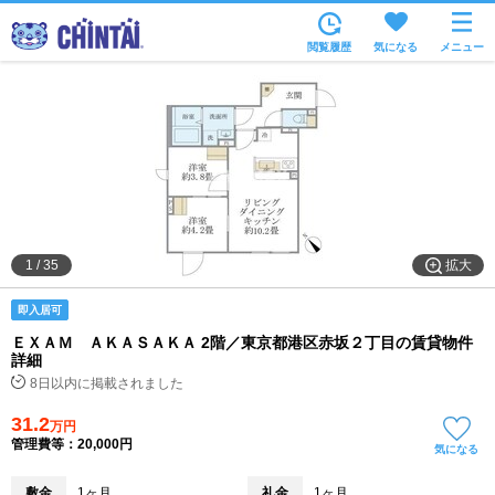
お部屋を探す
閲覧履歴
気になる
メニュー
沿線・駅から
住所から
家賃相場から
通勤通学時間から
物件特集から
拡大
1
/
35
不動産会社から
即入居可
TOP
ＥＸＡＭ ＡＫＡＳＡＫＡ 2階／東京都港区赤坂２丁目の賃貸物件
詳細
8日以内に掲載されました
31.2
万円
管理費等：20,000円
気になる
敷金
1ヶ月
礼金
1ヶ月