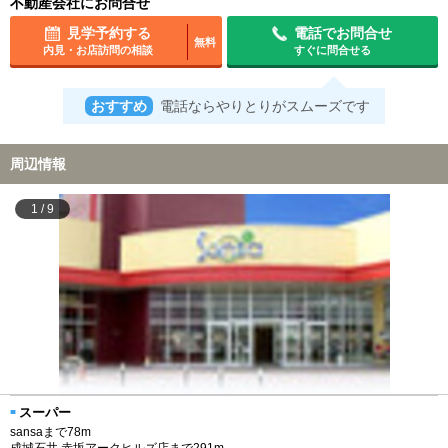
不動産会社にお問合せ
見学予約する
電話でお問合せ
無料
内見・お店訪問の相談
すぐに問合せる
おすすめ
電話ならやりとりがスムーズです
周辺情報
1
/
9
スーパー
sansaまで78m
成城石井 赤坂アークヒルズ店まで291m