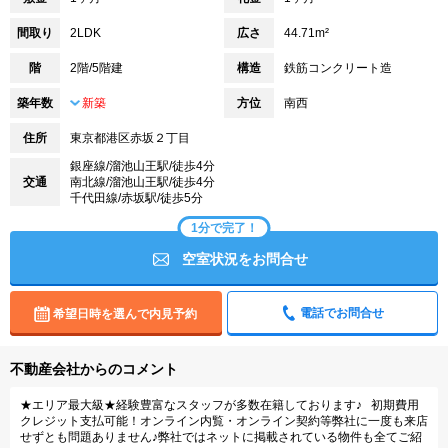
間取り
2LDK
広さ
44.71m²
階
2階/5階建
構造
鉄筋コンクリート造
築年数
新築
方位
南西
住所
東京都港区赤坂２丁目
銀座線/溜池山王駅/徒歩4分
交通
南北線/溜池山王駅/徒歩4分
千代田線/赤坂駅/徒歩5分
1分で完了！
空室状況をお問合せ
電話でお問合せ
希望日時を選んで内見予約
不動産会社からのコメント
★エリア最大級★経験豊富なスタッフが多数在籍しております♪ 初期費用
クレジット支払可能！オンライン内覧・オンライン契約等弊社に一度も来店
せずとも問題ありません♪弊社ではネットに掲載されている物件も全てご紹