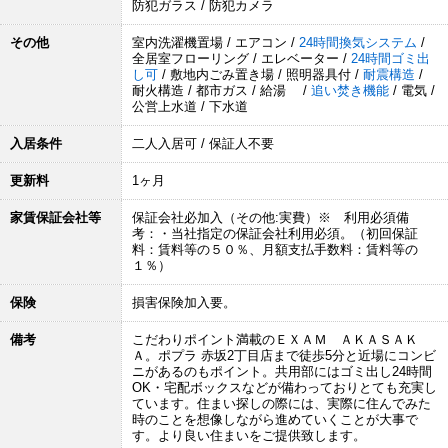
防犯ガラス / 防犯カメラ
その他
室内洗濯機置場 / エアコン /
24時間換気システム
/
全居室フローリング / エレベーター /
24時間ゴミ出
し可
/ 敷地内ごみ置き場 / 照明器具付 /
耐震構造
/
耐火構造 / 都市ガス / 給湯 /
追い焚き機能
/ 電気 /
公営上水道 / 下水道
入居条件
二人入居可 / 保証人不要
更新料
1ヶ月
家賃保証会社等
保証会社必加入（その他:実費）※ 利用必須備
考：・当社指定の保証会社利用必須。（初回保証
料：賃料等の５０％、月額支払手数料：賃料等の
１％）
保険
損害保険加入要。
備考
こだわりポイント満載のＥＸＡＭ ＡＫＡＳＡＫ
Ａ。ポプラ 赤坂2丁目店まで徒歩5分と近場にコンビ
ニがあるのもポイント。共用部にはゴミ出し24時間
OK・宅配ボックスなどが備わっておりとても充実し
ています。住まい探しの際には、実際に住んでみた
時のことを想像しながら進めていくことが大事で
す。より良い住まいをご提供致します。