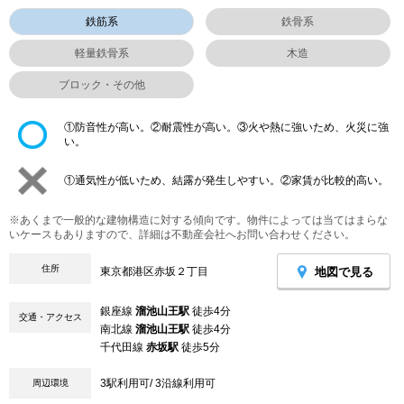
鉄筋系
鉄骨系
軽量鉄骨系
木造
ブロック・その他
①防音性が高い。②耐震性が高い。③火や熱に強いため、火災に強
い。
①通気性が低いため、結露が発生しやすい。②家賃が比較的高い。
※あくまで一般的な建物構造に対する傾向です。物件によっては当てはまらな
いケースもありますので、詳細は不動産会社へお問い合わせください。
住所
地図で見る
東京都港区赤坂２丁目
銀座線
溜池山王駅
徒歩4分
交通・アクセス
南北線
溜池山王駅
徒歩4分
千代田線
赤坂駅
徒歩5分
3駅利用可/ 3沿線利用可
周辺環境