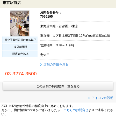
東京駅前店
お問合せ番号：
7066195
東海道本線（首都圏）/東京
東京都中央区日本橋3丁目5-12ForYou東京駅前1階
仲介手数料家賃の55%以下
営業時間：９時～１９時
多店舗展開
開店10年以上
定休日：
店舗の詳細を見る
03-3274-3500
この店舗の掲載物件一覧を見る
アイコンの説明
※CHINTAIは物件情報の精度向上に努めております。
万が一、物件情報に相違がございましたら、
こちらのお問合せ
よりご連絡くださ
い。