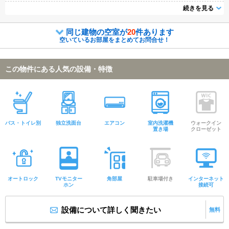
介可能になりますので気になる物件は全て申し付けください★
続きを見る
同じ建物の空室が
20
件あります
空いているお部屋をまとめてお問合せ！
この物件にある人気の設備・特徴
バス・トイレ別
独立洗面台
エアコン
室内洗濯機
ウォークイン
置き場
クローゼット
オートロック
TVモニター
角部屋
駐車場付き
インターネット
ホン
接続可
設備について詳しく聞きたい
無料