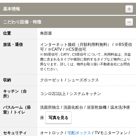
基本情報
こだわり設備・特徴
位置
角部屋
放送・通信
インターネット接続（月額利用料無料） / ※BS受信
可 / ※CATV / ※CS受信可
※ BS受信可 , CATV , CS受信可 について…利用料金は、共益
費に含まれるタイプや個別に契約するタイプなど物件により
異なります。詳しくは、物件お取り扱い不動産会社にお問合
せください。
収納
クローゼット / シューズボックス
キッチン（台
コンロ2口以上 / システムキッチン
所）
バスルーム（浴
洗面所独立 / 洗面化粧台 / 浴室乾燥機 / 温水洗浄便
室）/ トイレ
座
写真を見る
セキュリティ
オートロック /
宅配ボックス
/ TVモニターフォン /