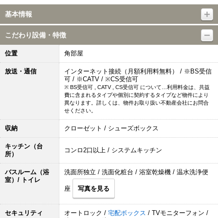
基本情報
こだわり設備・特徴
位置
角部屋
放送・通信
インターネット接続（月額利用料無料） / ※BS受信
可 / ※CATV / ※CS受信可
※ BS受信可 , CATV , CS受信可 について…利用料金は、共益
費に含まれるタイプや個別に契約するタイプなど物件により
異なります。詳しくは、物件お取り扱い不動産会社にお問合
せください。
収納
クローゼット / シューズボックス
キッチン（台
コンロ2口以上 / システムキッチン
所）
バスルーム（浴
洗面所独立 / 洗面化粧台 / 浴室乾燥機 / 温水洗浄便
室）/ トイレ
座
写真を見る
セキュリティ
オートロック /
宅配ボックス
/ TVモニターフォン /