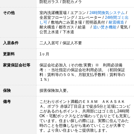
防犯ガラス / 防犯カメラ
その他
室内洗濯機置場 / エアコン /
24時間換気システム
/
全居室フローリング / エレベーター /
24時間ゴミ出
し可
/ 敷地内ごみ置き場 / 照明器具付 /
耐震構造
/
耐火構造 / 都市ガス / 給湯 /
追い焚き機能
/ 電気 /
公営上水道 / 下水道
入居条件
二人入居可 / 保証人不要
更新料
1ヶ月
家賃保証会社等
保証会社必加入（その他:実費）※ 利用必須備
考：・当社指定の保証会社利用必須。（初回保証
料：賃料等の５０％、月額支払手数料：賃料等の
１％）
保険
損害保険加入要。
備考
こだわりポイント満載のＥＸＡＭ ＡＫＡＳＡＫ
Ａ。ポプラ 赤坂2丁目店まで徒歩5分と近場にコンビ
ニがあるのもポイント。共用部にはゴミ出し24時間
OK・宅配ボックスなどが備わっておりとても充実し
ています。住まい探しの際には、実際に住んでみた
時のことを想像しながら進めていくことが大事で
す。より良い住まいをご提供致します。