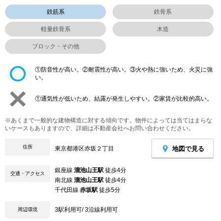
鉄筋系
鉄骨系
軽量鉄骨系
木造
ブロック・その他
①防音性が高い。②耐震性が高い。③火や熱に強いため、火災に強
い。
①通気性が低いため、結露が発生しやすい。②家賃が比較的高い。
※あくまで一般的な建物構造に対する傾向です。物件によっては当てはまらな
いケースもありますので、詳細は不動産会社へお問い合わせください。
住所
地図で見る
東京都港区赤坂２丁目
銀座線
溜池山王駅
徒歩4分
交通・アクセス
南北線
溜池山王駅
徒歩4分
千代田線
赤坂駅
徒歩5分
3駅利用可/ 3沿線利用可
周辺環境