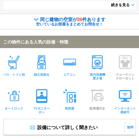
介可能になりますので気になる物件は全て申し付けください★
続きを見る
同じ建物の空室が
20
件あります
空いているお部屋をまとめてお問合せ！
この物件にある人気の設備・特徴
バス・トイレ別
独立洗面台
エアコン
室内洗濯機
ウォークイン
置き場
クローゼット
オートロック
TVモニター
角部屋
駐車場付き
インターネット
ホン
接続可
設備について詳しく聞きたい
無料