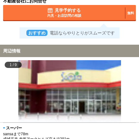
不動産会社にお問合せ
見学予約する
無料
内見・お店訪問の相談
おすすめ
電話ならやりとりがスムーズです
周辺情報
1
/
9
スーパー
sansaまで78m
成城石井 赤坂アークヒルズ店まで291m