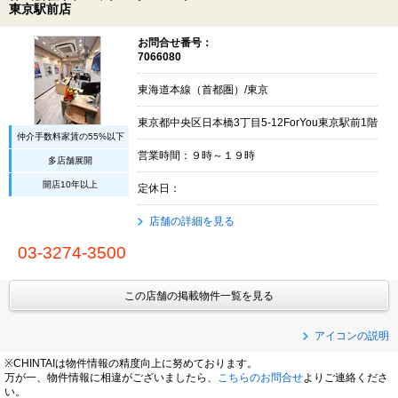
東京駅前店
お問合せ番号：
7066080
東海道本線（首都圏）/東京
東京都中央区日本橋3丁目5-12ForYou東京駅前1階
仲介手数料家賃の55%以下
営業時間：９時～１９時
多店舗展開
開店10年以上
定休日：
店舗の詳細を見る
03-3274-3500
この店舗の掲載物件一覧を見る
アイコンの説明
※CHINTAIは物件情報の精度向上に努めております。
万が一、物件情報に相違がございましたら、
こちらのお問合せ
よりご連絡くださ
い。