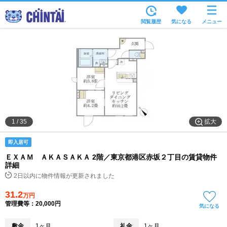
お部屋を探す
閲覧履歴
気になる
メニュー
沿線・駅から
住所から
家賃相場から
通勤通学時間から
物件特集から
拡大
1
/
35
不動産会社から
即入居可
TOP
ＥＸＡＭ ＡＫＡＳＡＫＡ 2階／東京都港区赤坂２丁目の賃貸物件
詳細
2日以内に物件情報が更新されました
31.2
万円
管理費等：20,000円
気になる
敷金
1ヶ月
礼金
1ヶ月