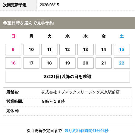
次回更新予定
2026/08/15
希望日時を選んで見学予約
日
月
火
水
木
金
土
9
10
11
12
13
14
15
16
17
18
19
20
21
22
8/23(日)以降の日を確認
店舗名:
株式会社リブマックスリーシング東京駅前店
営業時間:
９時～１９時
定休日:
次回更新予定日まで
残り約8日8時間41分45秒