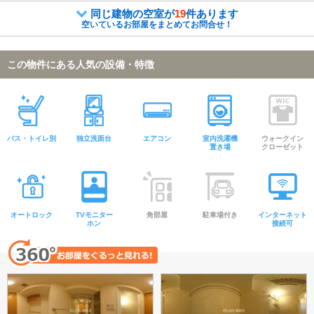
同じ建物の空室が
19
件あります
空いているお部屋をまとめてお問合せ！
この物件にある人気の設備・特徴
バス・トイレ別
独立洗面台
エアコン
室内洗濯機
ウォークイン
置き場
クローゼット
オートロック
TVモニター
角部屋
駐車場付き
インターネット
ホン
接続可