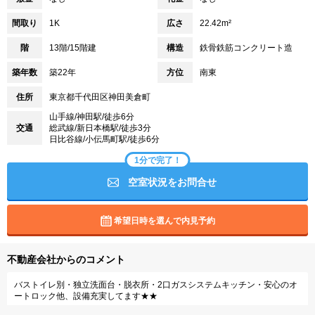
間取り
1K
広さ
22.42m²
階
13階/15階建
構造
鉄骨鉄筋コンクリート造
築年数
築22年
方位
南東
住所
東京都千代田区神田美倉町
山手線/神田駅/徒歩6分
交通
総武線/新日本橋駅/徒歩3分
日比谷線/小伝馬町駅/徒歩6分
1分で完了！
空室状況をお問合せ
希望日時を選んで内見予約
不動産会社からのコメント
バストイレ別・独立洗面台・脱衣所・2口ガスシステムキッチン・安心のオ
ートロック他、設備充実してます★★