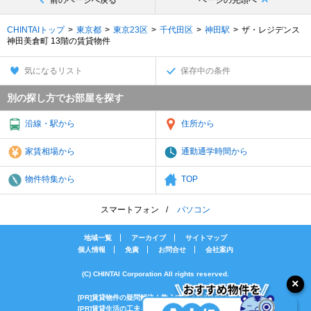
前のページへ戻る
ページの先頭へ
CHINTAIトップ
東京都
東京23区
千代田区
神田駅
ザ・レジデンス
神田美倉町 13階の賃貸物件
気になるリスト
保存中の条件
別の探し方でお部屋を探す
沿線・駅から
住所から
家賃相場から
通勤通学時間から
物件特集から
TOP
スマートフォン
パソコン
地域一覧
アーカイブ
サイトマップ
個人情報
免責
お問合せ
会社案内
(C) CHINTAI Corporation All rights reserved.
[PR]賃貸物件の疑問解決！教えてエイブルAGENT
[PR]賃貸生活の工夫を紹介！CHINTAI情報局