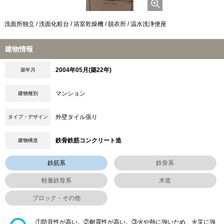
洗面所独立 / 洗面化粧台 / 浴室乾燥機 / 脱衣所 / 温水洗浄便座
建物情報
2004年05月(築22年)
築年月
マンション
建物種別
外壁タイル張り
タイプ・デザイン
鉄骨鉄筋コンクリート造
建物構造
鉄筋系
鉄骨系
軽量鉄骨系
木造
ブロック・その他
①防音性が高い。②耐震性が高い。③火や熱に強いため、火災に強