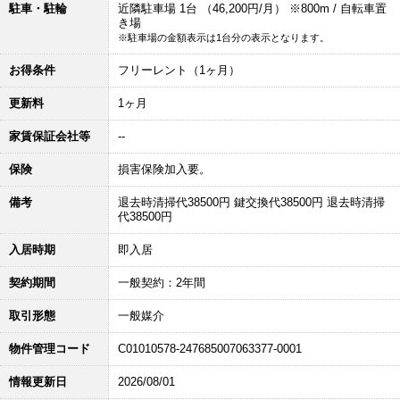
駐車・駐輪
近隣駐車場 1台 （46,200円/月） ※800m / 自転車置
き場
※駐車場の金額表示は1台分の表示となります。
お得条件
フリーレント（1ヶ月）
更新料
1ヶ月
家賃保証会社等
--
保険
損害保険加入要。
備考
退去時清掃代38500円 鍵交換代38500円 退去時清掃
代38500円
入居時期
即入居
契約期間
一般契約：2年間
取引形態
一般媒介
物件管理コード
C01010578-247685007063377-0001
情報更新日
2026/08/01