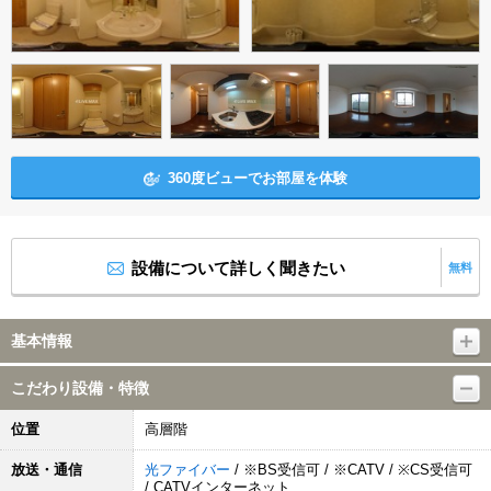
360度ビューでお部屋を体験
設備について詳しく聞きたい
無料
基本情報
こだわり設備・特徴
位置
高層階
放送・通信
光ファイバー
/ ※BS受信可 / ※CATV / ※CS受信可
/ CATVインターネット