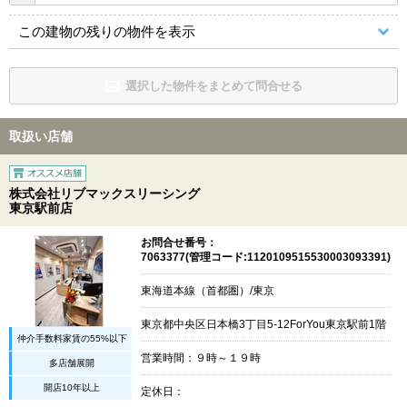
この建物の残りの物件を表示
選択した物件をまとめて問合せる
取扱い店舗
株式会社リブマックスリーシング
東京駅前店
お問合せ番号：
7063377(管理コード:1120109515530003093391)
東海道本線（首都圏）/東京
東京都中央区日本橋3丁目5-12ForYou東京駅前1階
仲介手数料家賃の55%以下
営業時間：９時～１９時
多店舗展開
開店10年以上
定休日：