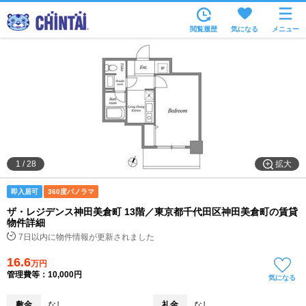
お部屋を探す
閲覧履歴
気になる
メニュー
沿線・駅から
住所から
家賃相場から
通勤通学時間から
物件特集から
拡大
1
/
28
不動産会社から
即入居可
360度パノラマ
TOP
ザ・レジデンス神田美倉町 13階／東京都千代田区神田美倉町の賃貸
物件詳細
7日以内に物件情報が更新されました
16.6
万円
管理費等：10,000円
気になる
敷金
なし
礼金
なし