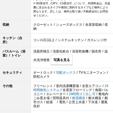
※ BS受信可 , CATV , CS受信可 , について…利用料金は、共益
費に含まれるタイプや個別に契約するタイプなど物件により
異なります。詳しくは、物件お取り扱い不動産会社にお問合
せください。
収納
クローゼット / シューズボックス / 全居室収納 / 収
納
キッチン（台
コンロ2口以上 / システムキッチン / ガスレンジ付
所）
バスルーム（浴
洗面所独立 / 洗面化粧台 / 浴室乾燥機 / 脱衣所 / 温
室）/ トイレ
水洗浄便座
写真を見る
セキュリティ
オートロック /
宅配ボックス
/ TVモニターフォン /
防犯カメラ
その他
フリーレント / 室内洗濯機置場 / 全室エアコン /
24
時間換気システム
/ 全居室フローリング / 南面バル
コニー / エレベーター /
24時間ゴミ出し可
/ 敷地内
ごみ置き場 / 照明器具付 /
耐震構造
/ 耐火構造 / 都
市ガス / 給湯 / 電気 / 公営上水道 / 下水道 / 通風
良好