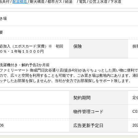
器具付
/
耐震構造
/
耐火構造
/
都市ガス
/
給湯
/
電気
/
公営上水道
/
下水道
き場
要
保険
必加入（エポスカード:実費）※ 初回
損
０％・１年毎１５０００円
洗濯機付き・解約予告2か月前
ファミリーマート 御成門日比谷通り店(徒歩4分)がありちょっとした買い物に便利
ので、広々と空間を利用することも可能です。ごみ置き場は敷地内にあります。港
ッチしたお部屋を探しませんか。当社が全力でお部屋探しをサポート致します。
契約期間
定
物件管理コード
C0
広告更新予定日
06
20