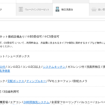
ク
ウォークインクローゼット
独立洗面台
追い
ネット接続設備あり
/
※BS受信可
/
※CS受信可
信可 , CS受信可 について…利用料金は、共益費に含まれるタイプや個別に契約するタイプなど物
せください。
ット
/
シューズボックス
ロ付
/
コンロ2口
/
コンロ2口以上
/
システムキッチン
/
ガスレンジ付
/
洗面所独立
/
洗浄便座
ック
/
宅配ボックス
/
ディンプルキー
/
TVモニターフォン
/
防犯カメラ
可
/
3沿線利用可
機置場
/
エアコン
/
24時間換気システム
/
全居室フローリング
/
バルコニー
/
エレベ