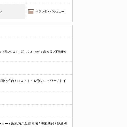
焚き
ベランダ・バルコニー
件により異なります。詳しくは、物件お取り扱い不動産会
洗面化粧台
/
バス・トイレ別
/
シャワー
/
トイ
ーター
/
敷地内ごみ置き場
/
洗濯機付
/
乾燥機