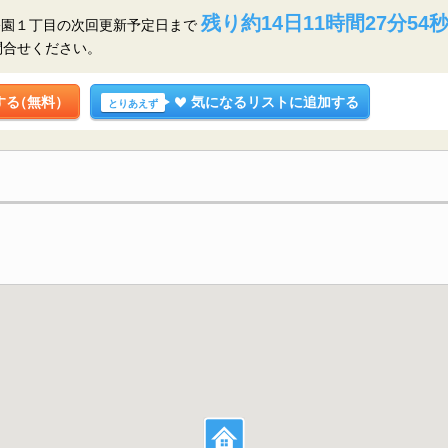
残り約14日11時間27分53
公園１丁目の
次回更新予定日まで
問合せください。
する
（無料）
気になるリストに追加する
とりあえず