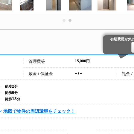
初期費用が気
管理費等
15,000円
敷金 / 保証金
礼金 /
-- / --
2
徒歩
分
6
徒歩
分
13
徒歩
分
地図で物件の周辺環境をチェック！