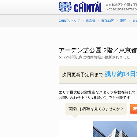
東京都港区芝公園１丁目
（C01010578247685
CHINTAIトップ
東京都
東京23区
港区
御
アーデン芝公園 2階／東京
22時間以内に物件情報が更新されました
残り約14日
次回更新予定日まで
エリア最大級経験豊富なスタッフ多数在籍して
お問い合わせ下さい♪相談だけでも可能です
実際にお部屋を見てみませんか？