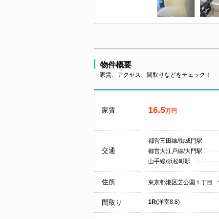
物件概要
家賃、アクセス、間取りなどをチェック！
16.5
家賃
万円
都営三田線/御成門駅
交通
都営大江戸線/大門駅
山手線/浜松町駅
住所
東京都港区芝公園１丁目
間取り
1R
(洋室8.8)