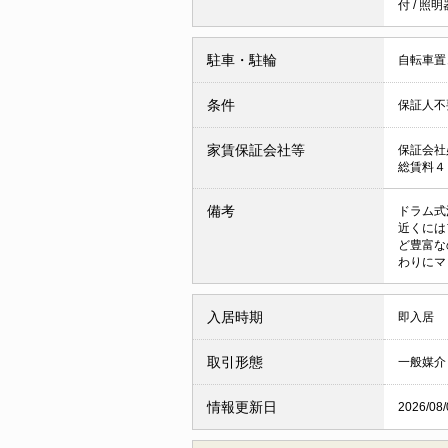
付
/
照明
駐車・駐輪
自転車置
条件
保証人不
家賃保証会社等
保証会社
総賃料４
備考
ドラム式
近くには
ど豊富な
わりにマ
入居時期
即入居
取引形態
一般媒介
情報更新日
2026/08/