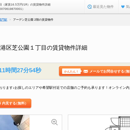
（家賃16.5万円/1R）の賃貸物件詳細
最近見た物件
気
0070619870001）
成門駅
アーデン芝公園 2階の賃貸物件
都港区芝公園１丁目の賃貸物件詳細
11時間27分53秒
メールでお問合せする
（無
かんたん！
おります♪お探しのエリアや希望駅付近での店舗のご予約も承ります！オンライン内
内見する
（無料）