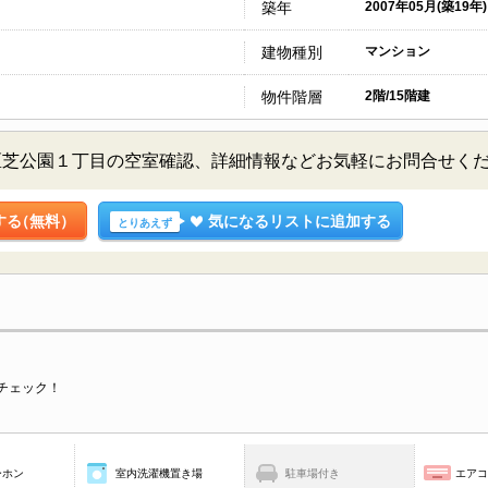
築年
2007年05月(築19年)
建物種別
マンション
物件階層
2階/15階建
区芝公園１丁目の空室確認、詳細情報などお気軽にお問合せく
する
（無料）
気になるリストに追加する
とりあえず
チェック！
ーホン
室内洗濯機置き場
駐車場付き
エア