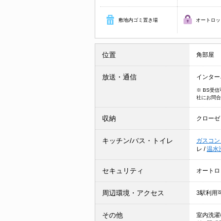
敷地内ゴミ置き場
オートロッ
位置
角部屋
放送・通信
インター
※ BS受
社にお問合
収納
クローゼ
キッチン/バス・トイレ
ガスコン
レ
/
温水
セキュリティ
オートロ
周辺環境・アクセス
3駅利用
その他
室内洗濯