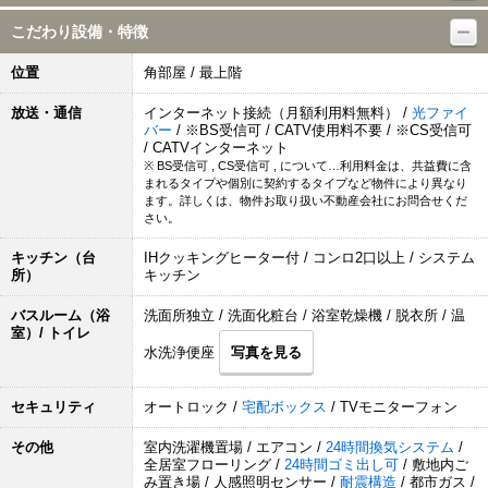
こだわり設備・特徴
位置
角部屋 / 最上階
放送・通信
インターネット接続（月額利用料無料） /
光ファイ
バー
/ ※BS受信可 / CATV使用料不要 / ※CS受信可
/ CATVインターネット
※ BS受信可 , CS受信可 , について…利用料金は、共益費に含
まれるタイプや個別に契約するタイプなど物件により異なり
ます。詳しくは、物件お取り扱い不動産会社にお問合せくだ
さい。
キッチン（台
IHクッキングヒーター付 / コンロ2口以上 / システム
所）
キッチン
バスルーム（浴
洗面所独立 / 洗面化粧台 / 浴室乾燥機 / 脱衣所 / 温
室）/ トイレ
水洗浄便座
写真を見る
セキュリティ
オートロック /
宅配ボックス
/ TVモニターフォン
その他
室内洗濯機置場 / エアコン /
24時間換気システム
/
全居室フローリング /
24時間ゴミ出し可
/ 敷地内ご
み置き場 / 人感照明センサー /
耐震構造
/ 都市ガス /