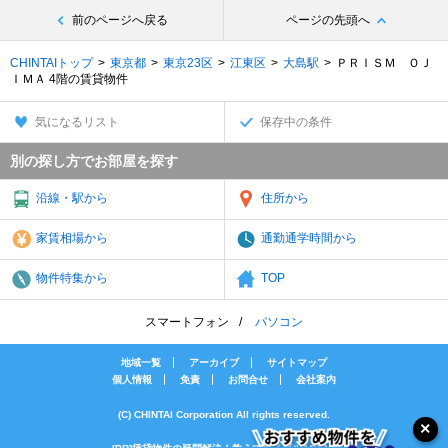
前のページへ戻る
ページの先頭へ
CHINTAIトップ
東京都
東京23区
江東区
大島駅
ＰＲＩＳＭ ＯＪ
ＩＭＡ 4階の賃貸物件
気になるリスト
保存中の条件
別の探し方でお部屋を探す
沿線・駅から
住所から
家賃相場から
通勤通学時間から
物件特集から
TOP
スマートフォン
パソコン
地域一覧
アーカイブ
サイトマップ
個人情報
免責
お問合せ
会社案内
(C) CHINTAI Corporation All rights reserved.