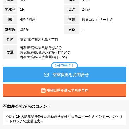
間取り
1R
広さ
24m²
階
4階/4階建
構造
鉄筋コンクリート造
築年数
築2年
方位
北
住所
東京都江東区大島６丁目
都営新宿線/大島駅/徒歩8分
交通
東武亀戸線/亀戸水神駅/徒歩14分
都営新宿線/東大島駅/徒歩15分
1分で完了！
空室状況をお問合せ
希望日時を選んで内見予約
不動産会社からのコメント
☆駅近1R大島駅徒歩8分☆通勤通学が便利☆モニター付きインターホン・オ
ートロックで設備充実☆