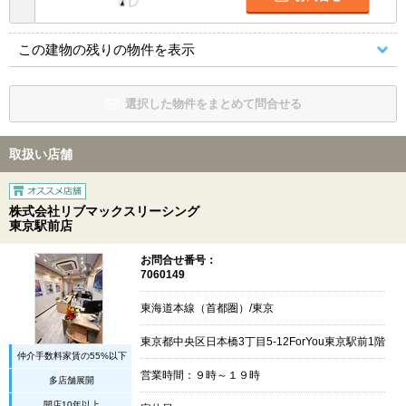
この建物の残りの物件を表示
選択した物件をまとめて問合せる
取扱い店舗
株式会社リブマックスリーシング
東京駅前店
お問合せ番号：
7060149
東海道本線（首都圏）/東京
東京都中央区日本橋3丁目5-12ForYou東京駅前1階
仲介手数料家賃の55%以下
営業時間：９時～１９時
多店舗展開
開店10年以上