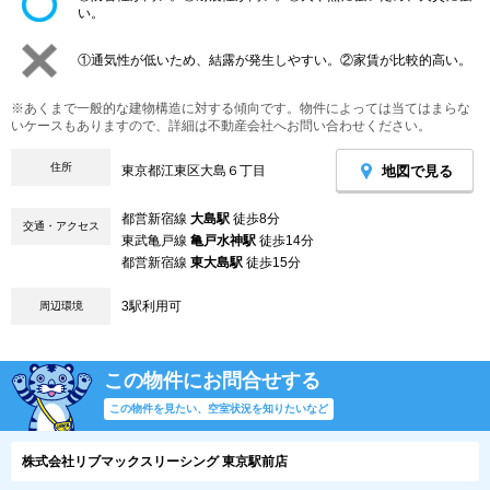
い。
①通気性が低いため、結露が発生しやすい。②家賃が比較的高い。
※あくまで一般的な建物構造に対する傾向です。物件によっては当てはまらな
いケースもありますので、詳細は不動産会社へお問い合わせください。
住所
地図で見る
東京都江東区大島６丁目
都営新宿線
大島駅
徒歩8分
交通・アクセス
東武亀戸線
亀戸水神駅
徒歩14分
都営新宿線
東大島駅
徒歩15分
3駅利用可
周辺環境
この物件にお問合せする
この物件を見たい、空室状況を知りたいなど
株式会社リブマックスリーシング 東京駅前店