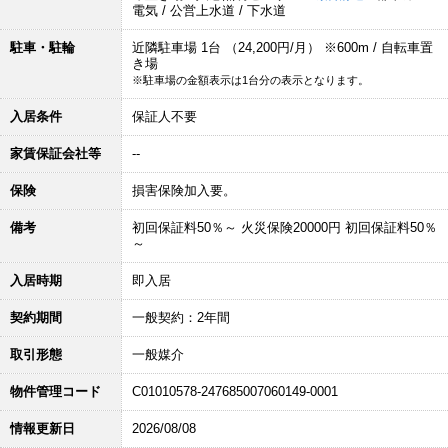
電気 / 公営上水道 / 下水道
駐車・駐輪
近隣駐車場 1台 （24,200円/月） ※600m / 自転車置
き場
※駐車場の金額表示は1台分の表示となります。
入居条件
保証人不要
家賃保証会社等
--
保険
損害保険加入要。
備考
初回保証料50％～ 火災保険20000円 初回保証料50％
～
入居時期
即入居
契約期間
一般契約：2年間
取引形態
一般媒介
物件管理コード
C01010578-247685007060149-0001
情報更新日
2026/08/08