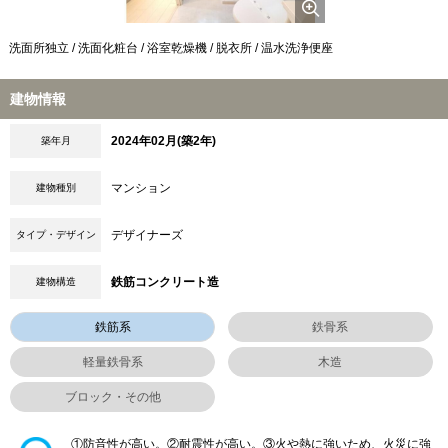
洗面所独立 / 洗面化粧台 / 浴室乾燥機 / 脱衣所 / 温水洗浄便座
建物情報
2024年02月(築2年)
築年月
マンション
建物種別
デザイナーズ
タイプ・デザイン
鉄筋コンクリート造
建物構造
鉄筋系
鉄骨系
軽量鉄骨系
木造
ブロック・その他
①防音性が高い。②耐震性が高い。③火や熱に強いため、火災に強