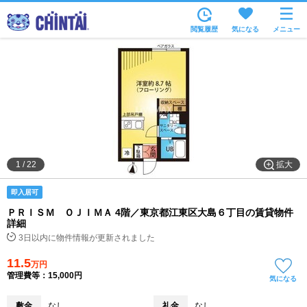
お部屋を探す
閲覧履歴
気になる
メニュー
沿線・駅から
住所から
家賃相場から
通勤通学時間から
物件特集から
拡大
1
/
22
不動産会社から
即入居可
TOP
ＰＲＩＳＭ ＯＪＩＭＡ 4階／東京都江東区大島６丁目の賃貸物件
詳細
3日以内に物件情報が更新されました
11.5
万円
管理費等：15,000円
気になる
敷金
なし
礼金
なし