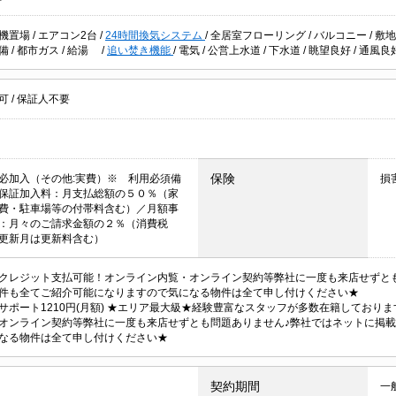
機置場
/
エアコン2台
/
24時間換気システム
/
全居室フローリング
/
バルコニー
/
敷
設備
/
都市ガス
/
給湯
/
追い焚き機能
/
電気
/
公営上水道
/
下水道
/
眺望良好
/
通風良
居可
/
保証人不要
保険
必加入（その他:実費）※ 利用必須備
損
保証加入料：月支払総額の５０％（家
費・駐車場等の付帯料含む）／月額事
：月々のご請求金額の２％（消費税
更新月は更新料含む）
クレジット支払可能！オンライン内覧・オンライン契約等弊社に一度も来店せずと
件も全てご紹介可能になりますので気になる物件は全て申し付けください★
サポート1210円(月額) ★エリア最大級★経験豊富なスタッフが多数在籍しており
オンライン契約等弊社に一度も来店せずとも問題ありません♪弊社ではネットに掲
なる物件は全て申し付けください★
契約期間
一