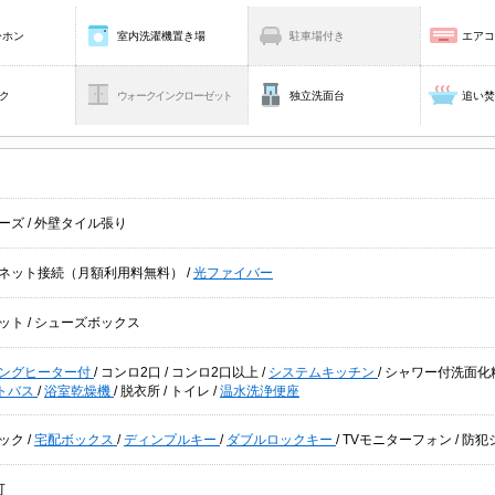
ーホン
室内洗濯機置き場
駐車場付き
エア
ク
ウォークインクローゼット
独立洗面台
追い
ーズ
/
外壁タイル張り
ネット接続（月額利用料無料）
/
光ファイバー
ット
/
シューズボックス
キングヒーター付
/
コンロ2口
/
コンロ2口以上
/
システムキッチン
/
シャワー付洗面化
トバス
/
浴室乾燥機
/
脱衣所
/
トイレ
/
温水洗浄便座
ック
/
宅配ボックス
/
ディンプルキー
/
ダブルロックキー
/
TVモニターフォン
/
防犯
可