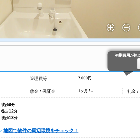
初期費用が気
管理費等
7,000円
敷金 / 保証金
礼金 /
1ヶ月 / --
9
徒歩
分
12
徒歩
分
13
徒歩
分
地図で物件の周辺環境をチェック！