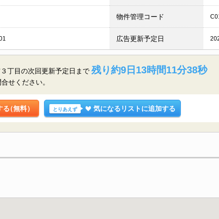
物件管理コード
C0
広告更新予定日
01
20
残り約9日13時間11分36秒
布３丁目の
次回更新予定日まで
問合せください。
する
（無料）
気になるリストに追加する
とりあえず