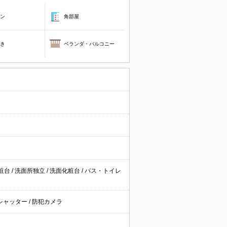
コン
角部屋
焚き
ベランダ・バルコニー
粧台
/
洗面所独立
/
洗面化粧台
/
バス・トイレ
シャッター
/
防犯カメラ