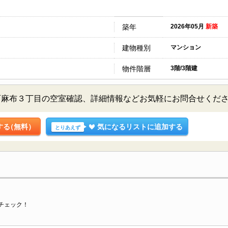
築年
2026年05月
新築
建物種別
マンション
物件階層
3階/3階建
西麻布３丁目の空室確認、詳細情報などお気軽にお問合せくだ
する
（無料）
気になるリストに追加する
とりあえず
チェック！