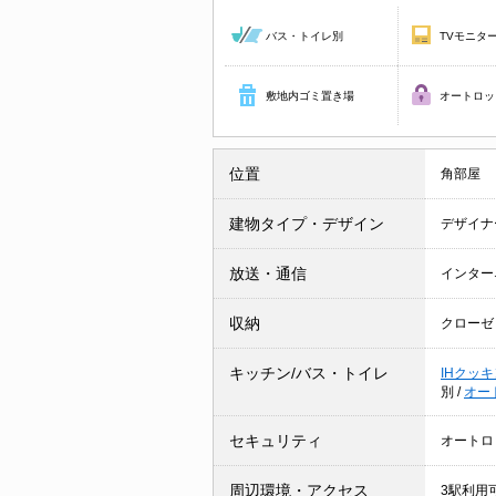
バス・トイレ別
TVモニタ
敷地内ゴミ置き場
オートロッ
位置
角部屋
建物タイプ・デザイン
デザイナ
放送・通信
インター
収納
クローゼ
キッチン/バス・トイレ
IHクッ
別
/
オー
セキュリティ
オートロ
周辺環境・アクセス
3駅利用