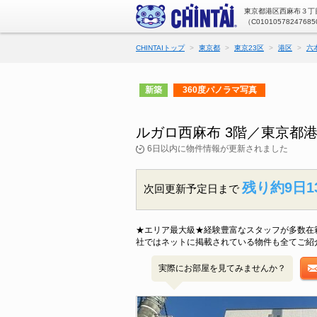
東京都港区西麻布３丁目
（C01010578247685
CHINTAIトップ
東京都
東京23区
港区
六
新築
360度パノラマ写真
ルガロ西麻布 3階／東京都
6日以内に物件情報が更新されました
残り約9日1
次回更新予定日まで
★エリア最大級★経験豊富なスタッフが多数在
社ではネットに掲載されている物件も全てご紹
実際にお部屋を見てみませんか？