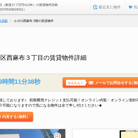
（家賃17.7万円/1LDK）の賃貸物件詳細
最近見た物件
気
0070530820001）
本木駅
ルガロ西麻布 3階の賃貸物件
港区西麻布３丁目の賃貸物件詳細
3時間11分36秒
メールでお問合せする
（無
かんたん！
籍しております♪ 初期費用クレジット支払可能！オンライン内覧・オンライン契約
介可能になりますので気になる物件は全て申し付けください★
内見する
（無料）