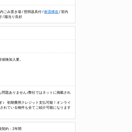
地内ごみ置き場
/
照明器具付
/
耐震構造
/
室内
好
/
陽当り良好
害保険加入要。
も問題ありません♪弊社ではネットに掲載され
ます♪ 初期費用クレジット支払可能！オンライ
載されている物件も全てご紹介可能になります
般契約：2年間