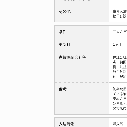
その他
室内洗濯
物干し
条件
二人入
更新料
1ヶ月
家賃保証会社等
保証会社
考：初回
賃・共益
務手数料
込、契約
備考
初期費用
ている物
安心入居
ン内覧・
ので気に
入居時期
即入居