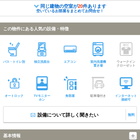
同じ建物の空室が
20
件あります
空いているお部屋をまとめてお問合せ！
この物件にある人気の設備・特徴
バス・トイレ別
独立洗面台
エアコン
室内洗濯機
ウォークイン
置き場
クローゼット
オートロック
TVモニター
角部屋
駐車場付き
インターネット
ホン
接続可
設備について詳しく聞きたい
無料
基本情報