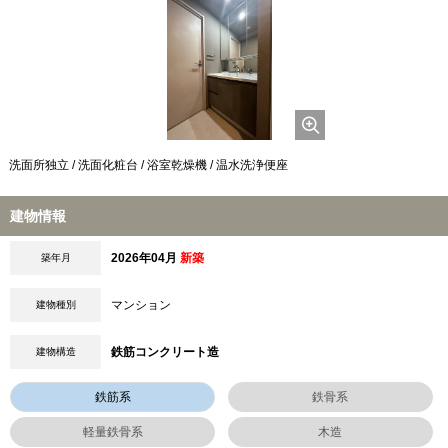
洗面所独立 / 洗面化粧台 / 浴室乾燥機 / 温水洗浄便座
建物情報
2026年04月
新築
築年月
マンション
建物種別
鉄筋コンクリート造
建物構造
鉄筋系
鉄骨系
軽量鉄骨系
木造