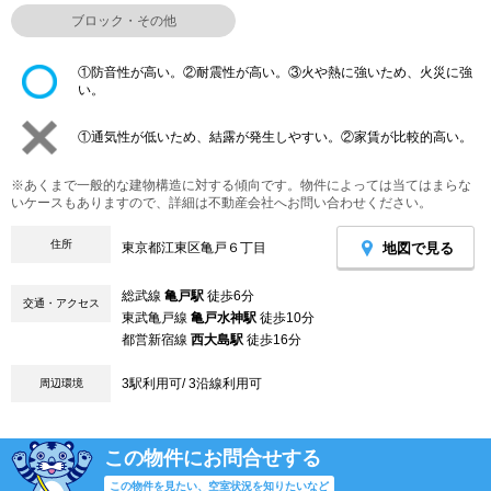
ブロック・その他
①防音性が高い。②耐震性が高い。③火や熱に強いため、火災に強
い。
①通気性が低いため、結露が発生しやすい。②家賃が比較的高い。
※あくまで一般的な建物構造に対する傾向です。物件によっては当てはまらな
いケースもありますので、詳細は不動産会社へお問い合わせください。
住所
地図で見る
東京都江東区亀戸６丁目
総武線
亀戸駅
徒歩6分
交通・アクセス
東武亀戸線
亀戸水神駅
徒歩10分
都営新宿線
西大島駅
徒歩16分
3駅利用可/ 3沿線利用可
周辺環境
この物件にお問合せする
この物件を見たい、空室状況を知りたいなど