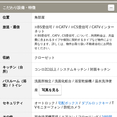
こだわり設備・特徴
位置
角部屋
放送・通信
※BS受信可 / ※CATV / ※CS受信可 / CATVインター
ネット
※ BS受信可 , CATV , CS受信可 , について…利用料金は、共益
費に含まれるタイプや個別に契約するタイプなど物件により
異なります。詳しくは、物件お取り扱い不動産会社にお問合
せください。
収納
クローゼット
キッチン（台
コンロ2口以上 / システムキッチン / 対面キッチン
所）
バスルーム（浴
洗面所独立 / 洗面化粧台 / 浴室乾燥機 / 温水洗浄便
室）/ トイレ
座
写真を見る
セキュリティ
オートロック /
宅配ボックス
/
ダブルロックキー
/ T
Vモニターフォン / 防犯カメラ
その他
室内洗濯機置場 / エアコン / フローリング /
24時間