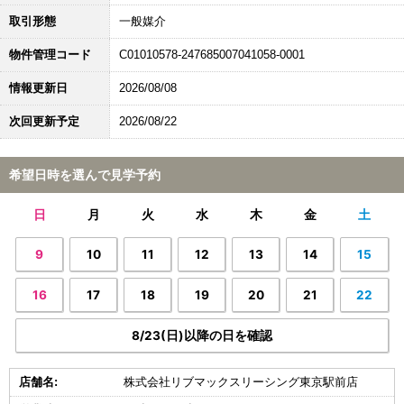
取引形態
一般媒介
物件管理コード
C01010578-247685007041058-0001
情報更新日
2026/08/08
次回更新予定
2026/08/22
希望日時を選んで見学予約
日
月
火
水
木
金
土
9
10
11
12
13
14
15
16
17
18
19
20
21
22
8/23(日)以降の日を確認
店舗名:
株式会社リブマックスリーシング東京駅前店