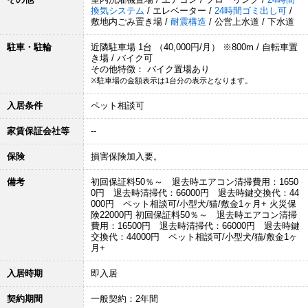
換気システム
/ エレベーター /
24時間ゴミ出し可
/
敷地内ごみ置き場 /
耐震構造
/ 公営上水道 / 下水道
駐車・駐輪
近隣駐車場 1台 （40,000円/月） ※800m / 自転車置
き場 / バイク可
その他特徴： バイク置場あり
※駐車場の金額表示は1台分の表示となります。
入居条件
ペット相談可
家賃保証会社等
--
保険
損害保険加入要。
備考
初回保証料50％～ 退去時エアコン清掃費用：1650
0円 退去時清掃代：66000円 退去時鍵交換代：44
000円 ペット相談可/小型犬/猫/敷金1ヶ月+ 火災保
険22000円 初回保証料50％～ 退去時エアコン清掃
費用：16500円 退去時清掃代：66000円 退去時鍵
交換代：44000円 ペット相談可/小型犬/猫/敷金1ヶ
月+
入居時期
即入居
契約期間
一般契約：2年間