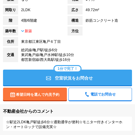
間取り
2LDK
広さ
49.72m²
階
4階/6階建
構造
鉄筋コンクリート造
築年数
新築
方位
住所
東京都江東区亀戸６丁目
総武線/亀戸駅/徒歩6分
交通
東武亀戸線/亀戸水神駅/徒歩10分
都営新宿線/西大島駅/徒歩16分
1分で完了！
空室状況をお問合せ
電話でお問合せ
希望日時を選んで内見予約
不動産会社からのコメント
☆駅近2LDK亀戸駅徒歩6分☆通勤通学が便利☆モニター付きインターホ
ン・オートロックで設備充実☆