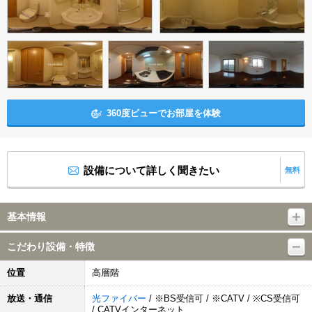
360度ビューでお部屋を体験
設備について詳しく聞きたい
無料
基本情報
こだわり設備・特徴
位置
高層階
放送・通信
光ファイバー
/ ※BS受信可 / ※CATV / ※CS受信可
/ CATVインターネット