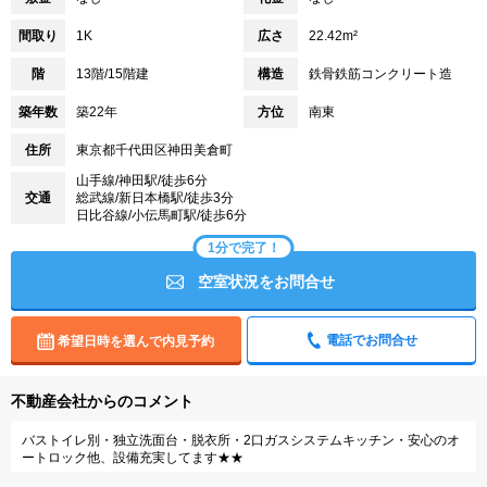
間取り
1K
広さ
22.42m²
階
13階/15階建
構造
鉄骨鉄筋コンクリート造
築年数
築22年
方位
南東
住所
東京都千代田区神田美倉町
山手線/神田駅/徒歩6分
交通
総武線/新日本橋駅/徒歩3分
日比谷線/小伝馬町駅/徒歩6分
1分で完了！
空室状況をお問合せ
電話でお問合せ
希望日時を選んで内見予約
不動産会社からのコメント
バストイレ別・独立洗面台・脱衣所・2口ガスシステムキッチン・安心のオ
ートロック他、設備充実してます★★