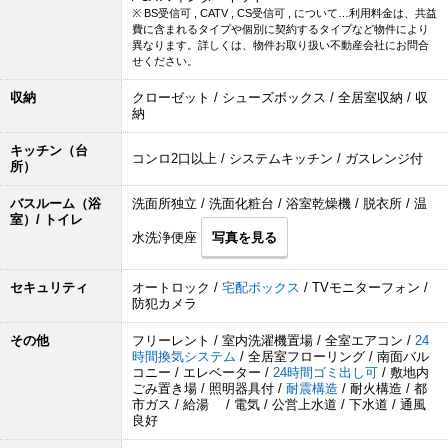
※ BS受信可 , CATV , CS受信可 , について…利用料金は、共益
費に含まれるタイプや個別に契約するタイプなど物件により
異なります。詳しくは、物件お取り扱い不動産会社にお問合
せください。
収納
クローゼット / シューズボックス / 全居室収納 / 収
納
キッチン（台
コンロ2口以上 / システムキッチン / ガスレンジ付
所）
バスルーム（浴
洗面所独立 / 洗面化粧台 / 浴室乾燥機 / 脱衣所 / 温
室）/ トイレ
水洗浄便座
写真を見る
セキュリティ
オートロック /
宅配ボックス
/ TVモニターフォン /
防犯カメラ
その他
フリーレント / 室内洗濯機置場 / 全室エアコン /
24
時間換気システム
/ 全居室フローリング / 南面バル
コニー / エレベーター /
24時間ゴミ出し可
/ 敷地内
ごみ置き場 / 照明器具付 /
耐震構造
/ 耐火構造 / 都
市ガス / 給湯 / 電気 / 公営上水道 / 下水道 / 通風
良好