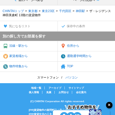
前のページへ戻る
ページの先頭へ
CHINTAIトップ
東京都
東京23区
千代田区
神田駅
ザ・レジデンス
神田美倉町 13階の賃貸物件
気になるリスト
保存中の条件
別の探し方でお部屋を探す
沿線・駅から
住所から
家賃相場から
通勤通学時間から
物件特集から
TOP
スマートフォン
パソコン
地域一覧
アーカイブ
サイトマップ
個人情報
免責
お問合せ
会社案内
(C) CHINTAI Corporation All rights reserved.
[PR]賃貸物件の疑問解決！教えてエイブルAGENT
[PR]賃貸生活の工夫を紹介！CHINTAI情報局