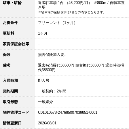
駐車・駐輪
近隣駐車場 1台 （46,200円/月） ※800m / 自転車置
き場
※駐車場の金額表示は1台分の表示となります。
お得条件
フリーレント（1ヶ月）
更新料
1ヶ月
家賃保証会社等
--
保険
損害保険加入要。
備考
退去時清掃代38500円 鍵交換代38500円 退去時清掃
代38500円
入居時期
即入居
契約期間
一般契約：2年間
取引形態
一般媒介
物件管理コード
C01010578-247685007039851-0001
情報更新日
2026/08/01