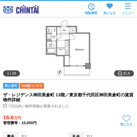
お部屋を探す
閲覧履歴
気になる
メニュー
沿線・駅から
住所から
家賃相場から
通勤通学時間から
物件特集から
拡大
1
/
28
不動産会社から
即入居可
360度パノラマ
TOP
ザ・レジデンス神田美倉町 13階／東京都千代田区神田美倉町の賃貸
物件詳細
7日以内に物件情報が更新されました
16.6
万円
管理費等：10,000円
気になる
敷金
なし
礼金
なし