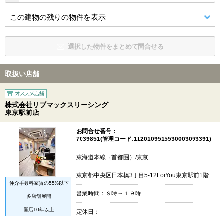
この建物の残りの物件を表示
選択した物件をまとめて問合せる
取扱い店舗
株式会社リブマックスリーシング
東京駅前店
お問合せ番号：
7039851(管理コード:1120109515530003093391)
東海道本線（首都圏）/東京
東京都中央区日本橋3丁目5-12ForYou東京駅前1階
仲介手数料家賃の55%以下
営業時間：９時～１９時
多店舗展開
開店10年以上
定休日：