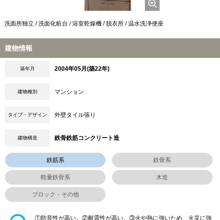
洗面所独立 / 洗面化粧台 / 浴室乾燥機 / 脱衣所 / 温水洗浄便座
建物情報
2004年05月(築22年)
築年月
マンション
建物種別
外壁タイル張り
タイプ・デザイン
鉄骨鉄筋コンクリート造
建物構造
鉄筋系
鉄骨系
軽量鉄骨系
木造
ブロック・その他
①防音性が高い。②耐震性が高い。③火や熱に強いため、火災に強