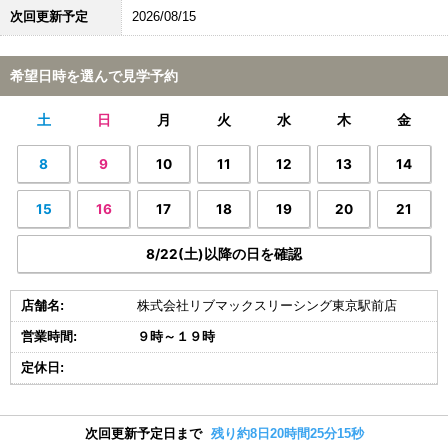
次回更新予定
2026/08/15
希望日時を選んで見学予約
土
日
月
火
水
木
金
8
9
10
11
12
13
14
15
16
17
18
19
20
21
8/22(土)以降の日を確認
店舗名:
株式会社リブマックスリーシング東京駅前店
営業時間:
９時～１９時
定休日:
次回更新予定日まで
残り約8日20時間25分14秒