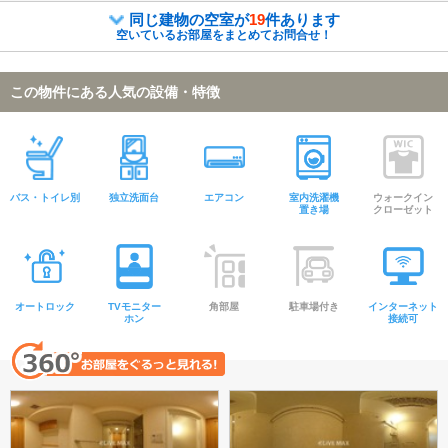
同じ建物の空室が
19
件あります
空いているお部屋をまとめてお問合せ！
この物件にある人気の設備・特徴
バス・トイレ別
独立洗面台
エアコン
室内洗濯機
ウォークイン
置き場
クローゼット
オートロック
TVモニター
角部屋
駐車場付き
インターネット
ホン
接続可