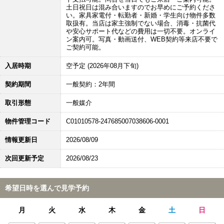
土日祝日は混み合いますのでお早めにご予約くださ
い。家具家電付・転勤者・新婚・学生向け物件多数
取扱有。当店は家主強制でない場合、消毒・抗菌代
や安心サポート代などの費用は一切不要。オンライ
ン案内可。写真・動画送付、WEB契約等来店不要で
ご契約可能。
入居時期
空予定 (2026年08月下旬)
契約期間
一般契約：2年間
取引形態
一般媒介
物件管理コード
C01010578-247685007038606-0001
情報更新日
2026/08/09
次回更新予定
2026/08/23
希望日時を選んで見学予約
月
火
水
木
金
土
日