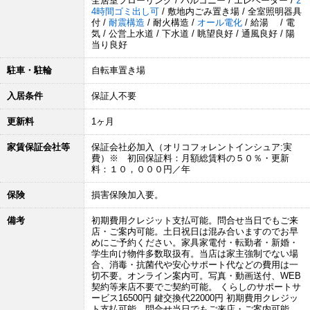
全居室フローリング / バルコニー / エレベーター /
2
4時間ゴミ出し可
/ 敷地内ごみ置き場 / 全室照明器具
付 /
耐震構造
/ 耐火構造 /
オール電化
/ 給湯 / 電
気 / 公営上水道 / 下水道 / 眺望良好 / 通風良好 / 陽
当り良好
駐車・駐輪
自転車置き場
入居条件
保証人不要
更新料
1ヶ月
家賃保証会社等
保証会社必加入（オリコフォレントインシュア:実
費）※ 初回保証料：月額総賃料の５０％・更新
料：１０，０００円／年
保険
損害保険加入要。
備考
初期費用クレジット支払可能。問合せ当日でもご来
店・ご案内可能。土日祝日は混み合いますのでお早
めにご予約ください。家具家電付・転勤者・新婚・
学生向け物件多数取扱有。当店は家主強制でない場
合、消毒・抗菌代や安心サポート代などの費用は一
切不要。オンライン案内可。写真・動画送付、WEB
契約等来店不要でご契約可能。 くらしのサポートサ
ービス16500円 鍵交換代22000円 初期費用クレジッ
ト支払可能。問合せ当日でもご来店・ご案内可能。