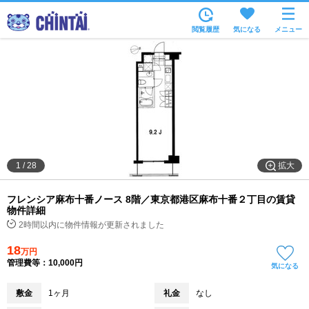
お部屋を探す
閲覧履歴
気になる
メニュー
沿線・駅から
住所から
家賃相場から
通勤通学時間から
物件特集から
拡大
1
/
28
不動産会社から
フレンシア麻布十番ノース 8階／東京都港区麻布十番２丁目の賃貸
TOP
物件詳細
2時間以内に物件情報が更新されました
18
万円
管理費等：10,000円
気になる
敷金
1ヶ月
礼金
なし