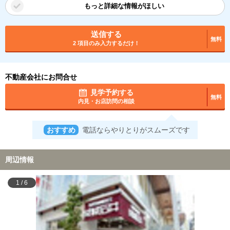
もっと詳細な情報がほしい
送信する
無料
2 項目のみ入力するだけ！
不動産会社にお問合せ
見学予約する
無料
内見・お店訪問の相談
おすすめ
電話ならやりとりがスムーズです
周辺情報
1
/
6