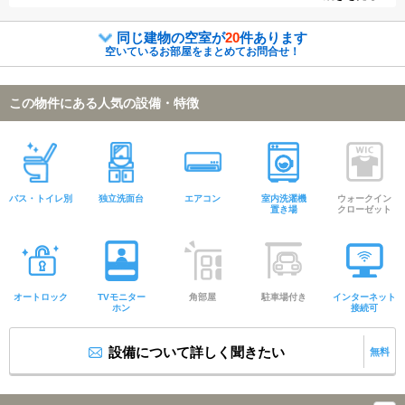
スも良好な物件です。
同じ建物の空室が
20
件あります
空いているお部屋をまとめてお問合せ！
この物件にある人気の設備・特徴
バス・トイレ別
独立洗面台
エアコン
室内洗濯機
ウォークイン
置き場
クローゼット
オートロック
TVモニター
角部屋
駐車場付き
インターネット
ホン
接続可
設備について詳しく聞きたい
無料