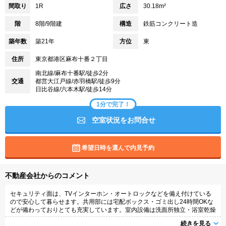
間取り
1R
広さ
30.18m²
階
8階/9階建
構造
鉄筋コンクリート造
築年数
築21年
方位
東
住所
東京都港区麻布十番２丁目
南北線/麻布十番駅/徒歩2分
交通
都営大江戸線/赤羽橋駅/徒歩9分
日比谷線/六本木駅/徒歩14分
1分で完了！
空室状況をお問合せ
希望日時を選んで内見予約
不動産会社からのコメント
セキュリティ面は、TVインターホン・オートロックなどを備え付けている
ので安心して暮らせます。共用部には宅配ボックス・ゴミ出し24時間OKな
どが備わっておりとても充実しています。室内設備は洗面所独立・浴室乾燥
機などが揃っており、とても充実しています。駅まで2分と、駅近でアクセ
続きを見る