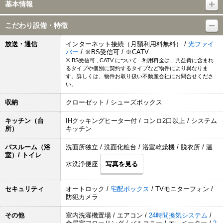
基本情報
こだわり設備・特徴
放送・通信
インターネット接続（月額利用料無料） /
光ファイ
バー
/ ※BS受信可 / ※CATV
※ BS受信可 , CATV について…利用料金は、共益費に含まれ
るタイプや個別に契約するタイプなど物件により異なりま
す。詳しくは、物件お取り扱い不動産会社にお問合せくださ
い。
収納
クローゼット / シューズボックス
キッチン（台
IHクッキングヒーター付 / コンロ2口以上 / システム
所）
キッチン
バスルーム（浴
洗面所独立 / 洗面化粧台 / 浴室乾燥機 / 脱衣所 / 温
室）/ トイレ
水洗浄便座
写真を見る
セキュリティ
オートロック /
宅配ボックス
/ TVモニターフォン /
防犯カメラ
その他
室内洗濯機置場 / エアコン /
24時間換気システム
/