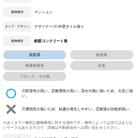
マンション
建物種別
デザイナーズ/ 外壁タイル張り
タイプ・デザイン
鉄筋コンクリート造
建物構造
鉄筋系
鉄骨系
軽量鉄骨系
木造
ブロック・その他
①防音性が高い。②耐震性が高い。③火や熱に強いため、火災に強
い。
①通気性が低いため、結露が発生しやすい。②家賃が比較的高い。
※あくまで一般的な建物構造に対する傾向です。物件によっては当てはまらな
いケースもありますので、詳細は不動産会社へお問い合わせください。