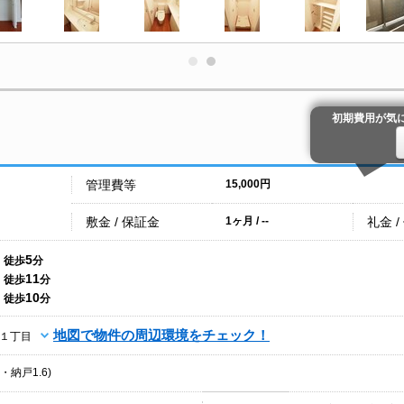
初期費用が気
管理費等
15,000円
敷金 / 保証金
礼金 /
1ヶ月 / --
5
徒歩
分
11
徒歩
分
10
徒歩
分
地図で物件の周辺環境をチェック！
１丁目
9・納戸1.6)