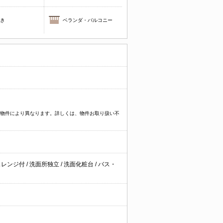
焚き
ベランダ・バルコニー
プなど物件により異なります。詳しくは、物件お取り扱い不
スレンジ付
/
洗面所独立
/
洗面化粧台
/
バス・