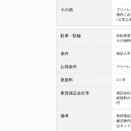
その他
フリーレ
地内ごみ
/
公営上
駐車・駐輪
自転車置
その他特
条件
保証人
お得条件
フリーレ
更新料
1ヶ月
家賃保証会社等
保証会社
総賃料の
円
備考
初回保証
鍵交換代
はネット