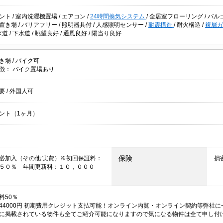
ント
/
室内洗濯機置場
/
エアコン
/
24時間換気システム
/
全居室フローリング
/
バル
置き場
/
バリアフリー
/
照明器具付
/
人感照明センサー
/
耐震構造
/
耐火構造
/
複層
水道
/
下水道
/
眺望良好
/
通風良好
/
陽当り良好
き場
/
バイク可
徴：
バイク置場あり
不要
/
外国人可
ント（1ヶ月）
保険
必加入（その他:実費）※初回保証料：
損
５０％ 年間更新料：１０，０００
料50％
44000円 初期費用クレジット支払可能！オンライン内覧・オンライン契約等弊社
に掲載されている物件も全てご紹介可能になりますので気になる物件は全て申し付