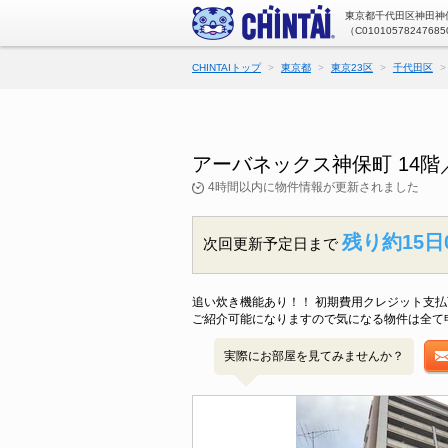
東京都千代田区神田神保
（C01010578247685
CHINTAIトップ
東京都
東京23区
千代田区
アーバネックス神保町 14
4時間以内に物件情報が更新されました
残り約15日
次回更新予定日まで
追い炊き機能あり！！ 初期費用クレジット支
ご紹介可能になりますので気になる物件は全て
実際にお部屋を見てみませんか？