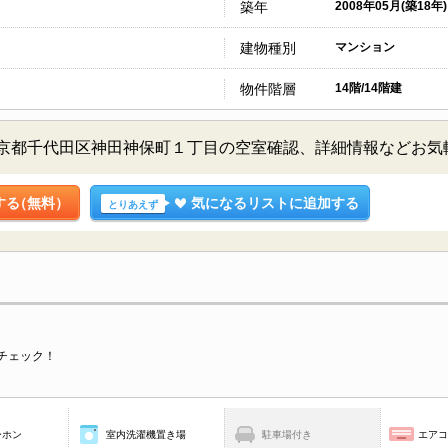
築年
2008年05月(築18年)
建物種別
マンション
物件階層
14階/14階建
東京都千代田区神田神保町１丁目の空室確認、詳細情報などお
する
（無料）
気になるリストに追加する
とりあえず
チェック！
ーホン
室内洗濯機置き場
駐車場付き
エア