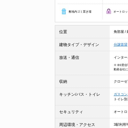
敷地内ゴミ置き場
オートロッ
位置
角部屋
/
建物タイプ・デザイン
分譲賃貸
放送・通信
インター
※ BS受
動産会社に
収納
クローゼ
キッチン/バス・トイレ
ガスコン
トイレ
セキュリティ
オートロ
周辺環境・アクセス
3駅利用