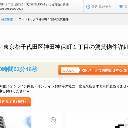
町１丁目（家賃24.5万円/1LDK+S）の賃貸物件詳細
最近見た物件
気
0052981900001）
神保町駅
アーバネックス神保町 14階の賃貸物件
階／東京都千代田区神田神保町１丁目の賃貸物件詳
0時間53分45秒
メールでお問合せする
（無
かんたん！
払可能！オンライン内覧・オンライン契約等弊社に一度も来店せずとも問題ありませ
申し付けください★
内見する
（無料）