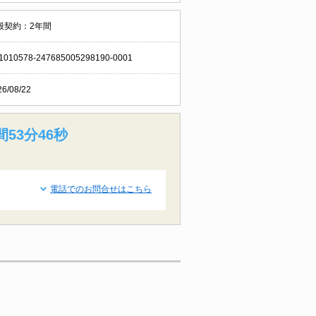
般契約：2年間
1010578-247685005298190-0001
26/08/22
間53分45秒
電話でのお問合せはこちら