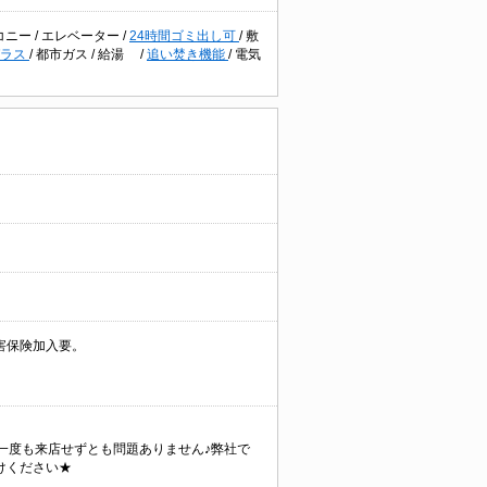
コニー
/
エレベーター
/
24時間ゴミ出し可
/
敷
ガラス
/
都市ガス
/
給湯
/
追い焚き機能
/
電気
害保険加入要。
に一度も来店せずとも問題ありません♪弊社で
けください★