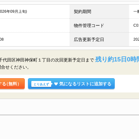
契約期間
2026年09月上旬)
一
物件管理コード
C0
広告更新予定日
08
20
残り約15日0時
都千代田区神田神保町１丁目の
次回更新予定日まで
問合せください。
する
（無料）
気になるリストに追加する
とりあえず