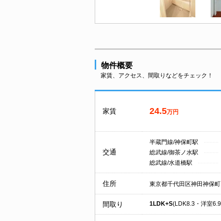
物件概要
家賃、アクセス、間取りなどをチェック！
24.5
家賃
万円
半蔵門線/神保町駅
交通
総武線/御茶ノ水駅
総武線/水道橋駅
住所
東京都千代田区神田神保町
間取り
1LDK+S
(LDK8.3・洋室6.