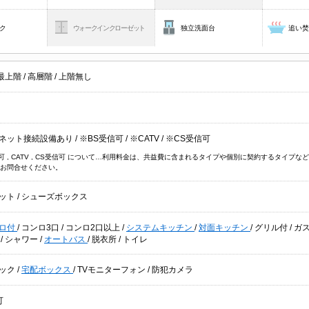
ク
ウォークインクローゼット
独立洗面台
追い
最上階
/
高層階
/
上階無し
ネット接続設備あり
/
※BS受信可
/
※CATV
/
※CS受信可
信可 , CATV , CS受信可 について…利用料金は、共益費に含まれるタイプや個別に契約するタイ
お問合せください。
ット
/
シューズボックス
ロ付
/
コンロ3口
/
コンロ2口以上
/
システムキッチン
/
対面キッチン
/
グリル付
/
ガ
別
/
シャワー
/
オートバス
/
脱衣所
/
トイレ
ック
/
宅配ボックス
/
TVモニターフォン
/
防犯カメラ
可