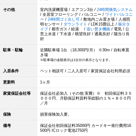
その他
室内洗濯機置場 / エアコン3台 /
24時間換気システム
/ 全居室フローリング / バルコニー /
ワイドバルコニ
ー
/
24時間ゴミ出し可
/ 敷地内ごみ置き場 / 人感照
明センサー /
ダウンライト
/ LDK15畳以上 /
振分タ
イプ
/ 都市ガス / 給湯 /
追い焚き機能
/ 電気 / 公
営上水道 / 下水道 / 眺望良好 / 通風良好 / 陽当り良
好
駐車・駐輪
近隣駐車場 1台 （18,000円/月） ※30m / 自転車置
き場
※駐車場の金額表示は1台分の表示となります。
入居条件
ペット相談可 / 二人入居可 / 家賃保証会社利用必須
更新料
1ヶ月
家賃保証会社等
保証会社必加入（その他:実費）※ 初回保証料３５
０００円、月額保証料賃料等総額の１％＋８００円
／月
保険
損害保険加入要。
備考
保証会社初回保証料35000円 カードキー発行費用16
500円 ICロック電池2750円