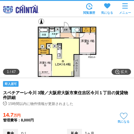
お部屋を探す
閲覧履歴
気になる
メニュー
沿線・駅から
住所から
家賃相場から
通勤通学時間から
物件特集から
拡大
1
/
47
不動産会社から
即入居可
TOP
スペチアーレ今川 3階／大阪府大阪市東住吉区今川１丁目の賃貸物
件詳細
15時間以内に物件情報が更新されました
14.7
万円
管理費等：8,000円
気になる
敷金
なし
礼金
1ヶ月