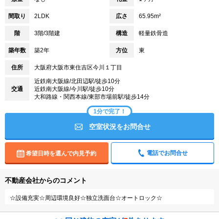
間取り
2LDK
広さ
65.95m²
階
3階/3階建
構造
軽量鉄骨造
築年数
築2年
方位
東
住所
大阪府大阪市東住吉区今川１丁目
近鉄南大阪線/北田辺駅/徒歩10分
交通
近鉄南大阪線/今川駅/徒歩10分
大和路線・関西本線/東部市場前駅/徒歩14分
1分で完了！
空室状況をお問合せ
電話でお問合せ
希望日時を選んで内見予約
不動産会社からのコメント
☆設備充実☆周辺環境良好☆独立洗面台☆オートロック☆