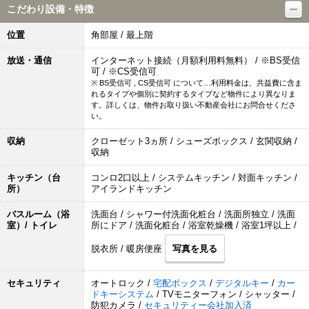
こだわり設備・特徴
位置
角部屋 / 最上階
放送・通信
インターネット接続（月額利用料無料） / ※BS受信
可 / ※CS受信可
※ BS受信可 , CS受信可 について…利用料金は、共益費に含ま
れるタイプや個別に契約するタイプなど物件により異なりま
す。詳しくは、物件お取り扱い不動産会社にお問合せくださ
い。
収納
クローゼット3ヵ所 / シューズボックス / 玄関収納 /
収納
キッチン（台
コンロ2口以上 / システムキッチン / 対面キッチン /
所）
アイランドキッチン
バスルーム（浴
洗面台 / シャワー付洗面化粧台 / 洗面所独立 / 洗面
室）/ トイレ
所にドア / 洗面化粧台 / 浴室乾燥機 / 浴室1坪以上 /
脱衣所 / 暖房便座
写真を見る
セキュリティ
オートロック /
宅配ボックス
/
デジタルキー
/
カー
ドキーシステム
/ TVモニターフォン / シャッター /
防犯カメラ /
セキュリティー会社加入済