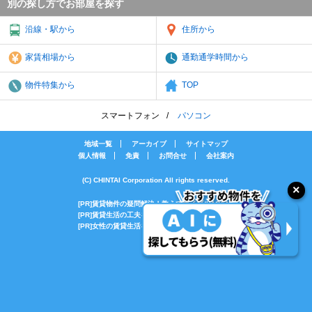
別の探し方でお部屋を探す
沿線・駅から
住所から
家賃相場から
通勤通学時間から
物件特集から
TOP
スマートフォン
パソコン
地域一覧
アーカイブ
サイトマップ
個人情報
免責
お問合せ
会社案内
(C) CHINTAI Corporation All rights reserved.
[PR]賃貸物件の疑問解決！教えてエイブルAGENT
[PR]賃貸生活の工夫を紹介！CHINTAI情報局
[PR]女性の賃貸生活を応援！Woman.CHINTAI