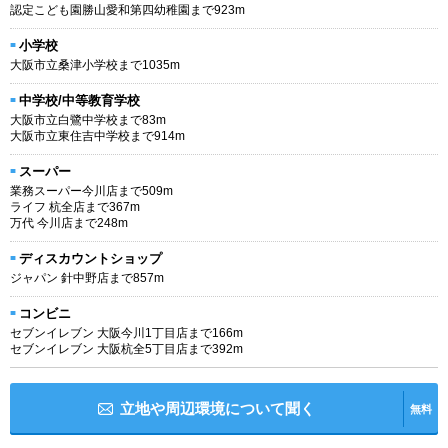
認定こども園勝山愛和第四幼稚園まで923m
小学校
大阪市立桑津小学校まで1035m
中学校/中等教育学校
大阪市立白鷺中学校まで83m
大阪市立東住吉中学校まで914m
スーパー
業務スーパー今川店まで509m
ライフ 杭全店まで367m
万代 今川店まで248m
ディスカウントショップ
ジャパン 針中野店まで857m
コンビニ
セブンイレブン 大阪今川1丁目店まで166m
セブンイレブン 大阪杭全5丁目店まで392m
立地や周辺環境について聞く
無料