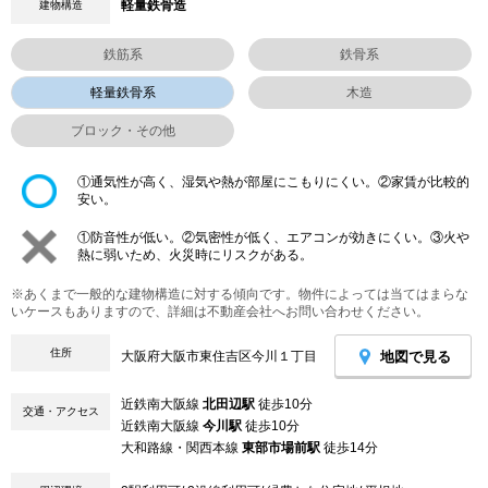
軽量鉄骨造
建物構造
鉄筋系
鉄骨系
軽量鉄骨系
木造
ブロック・その他
①通気性が高く、湿気や熱が部屋にこもりにくい。②家賃が比較的
安い。
①防音性が低い。②気密性が低く、エアコンが効きにくい。③火や
熱に弱いため、火災時にリスクがある。
※あくまで一般的な建物構造に対する傾向です。物件によっては当てはまらな
いケースもありますので、詳細は不動産会社へお問い合わせください。
住所
地図で見る
大阪府大阪市東住吉区今川１丁目
近鉄南大阪線
北田辺駅
徒歩10分
交通・アクセス
近鉄南大阪線
今川駅
徒歩10分
大和路線・関西本線
東部市場前駅
徒歩14分