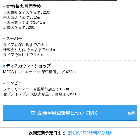
大学/短大/専門学校
大阪樟蔭女子大学まで3210m
東大阪大学まで3815m
大阪商業大学まで3641m
近畿大学まで5296m
スーパー
ライフ新深江店まで718m
株式会社万代 今里店まで820m
ライフ今里店まで758m
ディスカウントショップ
MEGAドン・キホーテ 深江橋店まで1633m
コンビニ
ファミリーマート今里駅前店まで197m
セブンイレブン 大阪大今里1丁目店まで631m
立地や周辺環境について聞く
無料
次回更新予定日まで
残り約9日2時間22分0秒