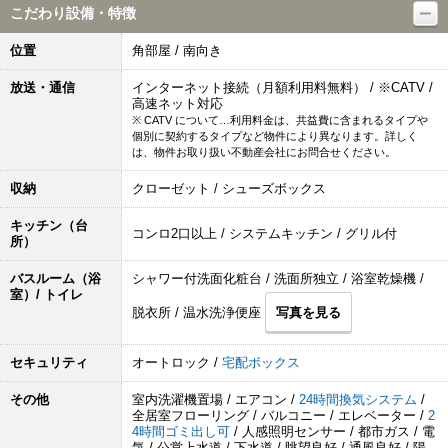
こだわり設備・特徴
位置
角部屋 / 南向き
放送・通信
インターネット接続（月額利用料無料） / ※CATV /
高速ネット対応
※ CATV について…利用料金は、共益費に含まれるタイプや
個別に契約するタイプなど物件により異なります。詳しく
は、物件お取り扱い不動産会社にお問合せください。
収納
クローゼット / シューズボックス
キッチン（台
コンロ2口以上 / システムキッチン / グリル付
所）
バスルーム（浴
シャワー付洗面化粧台 / 洗面所独立 / 浴室乾燥機 /
室）/ トイレ
脱衣所 / 温水洗浄便座
写真を見る
セキュリティ
オートロック /
宅配ボックス
その他
室内洗濯機置場 / エアコン /
24時間換気システム
/
全居室フローリング / バルコニー / エレベーター /
2
4時間ゴミ出し可
/ 人感照明センサー / 都市ガス / 電
気 / 公営上水道 / 下水道 / 眺望良好 / 通風良好 / 陽