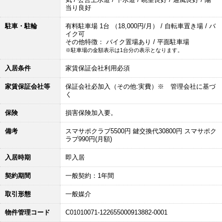
当り良好
駐車・駐輪
有料駐車場 1台 （18,000円/月） / 自転車置き場 / バ
イク可
その他特徴： バイク置場あり / 平面駐車場
※駐車場の金額表示は1台分の表示となります。
入居条件
家賃保証会社利用必須
家賃保証会社等
保証会社必加入（その他:実費）※ 管理会社に基づ
く
保険
損害保険加入要。
備考
スマサポクラブ5500円 鍵交換代30800円 スマサポク
ラブ990円(月額)
入居時期
即入居
契約期間
一般契約：1年間
取引形態
一般媒介
物件管理コード
C01010071-122655000913882-0001