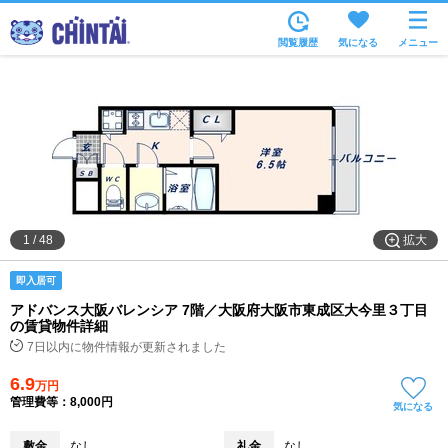
お部屋を探す
閲覧履歴
気になる
メニュー
沿線・駅から
住所から
家賃相場から
通勤通学時間から
物件特集から
拡大
1
/
48
不動産会社から
即入居可
TOP
アドバンス大阪バレンシア 7階／大阪府大阪市東成区大今里３丁目
の賃貸物件詳細
7日以内に物件情報が更新されました
6.9
万円
管理費等：8,000円
気になる
敷金
なし
礼金
なし