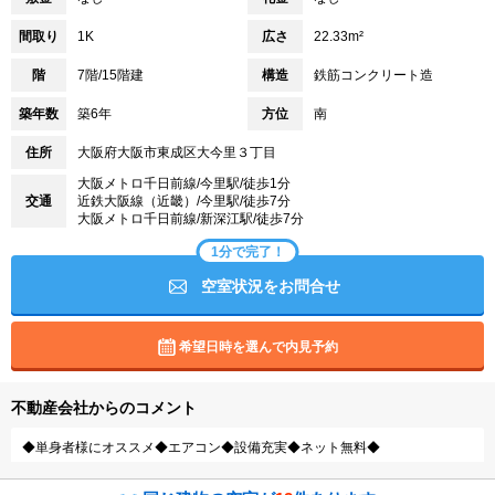
間取り
1K
広さ
22.33m²
階
7階/15階建
構造
鉄筋コンクリート造
築年数
築6年
方位
南
住所
大阪府大阪市東成区大今里３丁目
大阪メトロ千日前線/今里駅/徒歩1分
交通
近鉄大阪線（近畿）/今里駅/徒歩7分
大阪メトロ千日前線/新深江駅/徒歩7分
1分で完了！
空室状況をお問合せ
希望日時を選んで内見予約
不動産会社からのコメント
◆単身者様にオススメ◆エアコン◆設備充実◆ネット無料◆