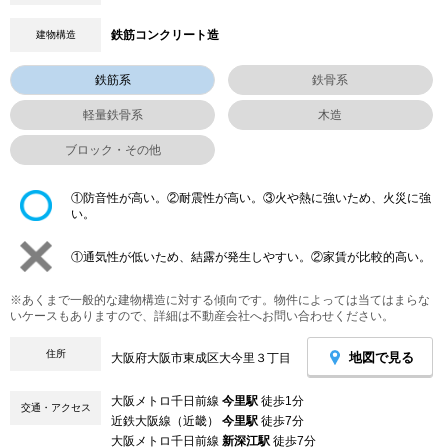
鉄筋コンクリート造
建物構造
鉄筋系
鉄骨系
軽量鉄骨系
木造
ブロック・その他
①防音性が高い。②耐震性が高い。③火や熱に強いため、火災に強
い。
①通気性が低いため、結露が発生しやすい。②家賃が比較的高い。
※あくまで一般的な建物構造に対する傾向です。物件によっては当てはまらな
いケースもありますので、詳細は不動産会社へお問い合わせください。
住所
地図で見る
大阪府大阪市東成区大今里３丁目
大阪メトロ千日前線
今里駅
徒歩1分
交通・アクセス
近鉄大阪線（近畿）
今里駅
徒歩7分
大阪メトロ千日前線
新深江駅
徒歩7分