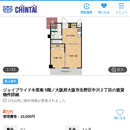
お部屋を探す
閲覧履歴
気になる
メニュー
沿線・駅から
住所から
家賃相場から
通勤通学時間から
物件特集から
拡大
1
/
23
不動産会社から
即入居可
TOP
ジェイプライド今里南 5階／大阪府大阪市生野区中川２丁目の賃貸
物件詳細
2日以内に物件情報が更新されました
8
万円
管理費等：10,000円
気になる
敷金
なし
礼金
1ヶ月