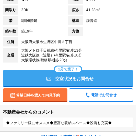
間取り
2DK
広さ
41.28m²
階
5階/6階建
構造
鉄骨造
築年数
築19年
方位
住所
大阪府大阪市生野区中川２丁目
大阪メトロ千日前線/今里駅/徒歩13分
交通
近鉄大阪線（近畿）/今里駅/徒歩16分
大阪環状線/鶴橋駅/徒歩20分
1分で完了！
空室状況をお問合せ
電話でお問合せ
希望日時を選んで内見予約
不動産会社からのコメント
◆ファミリー様にオススメ◆豊富な収納スペース◆設備も充実◆