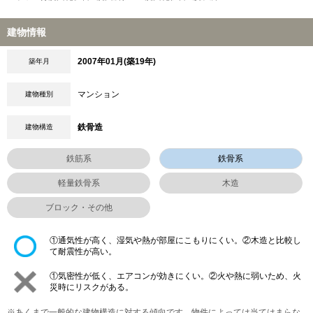
建物情報
2007年01月(築19年)
築年月
マンション
建物種別
鉄骨造
建物構造
鉄筋系
鉄骨系
軽量鉄骨系
木造
ブロック・その他
①通気性が高く、湿気や熱が部屋にこもりにくい。②木造と比較し
て耐震性が高い。
①気密性が低く、エアコンが効きにくい。②火や熱に弱いため、火
災時にリスクがある。
※あくまで一般的な建物構造に対する傾向です。物件によっては当てはまらな