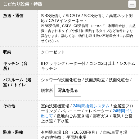
こだわり設備・特徴
放送・通信
※BS受信可 / ※CATV / ※CS受信可 / 高速ネット対
応 / CATVインターネット
※ BS受信可 , CATV , CS受信可 , について…利用料金は、共益
費に含まれるタイプや個別に契約するタイプなど物件により
異なります。詳しくは、物件お取り扱い不動産会社にお問合
せください。
収納
クローゼット
キッチン（台
IHクッキングヒーター付 / コンロ2口以上 / システム
所）
キッチン
バスルーム（浴
シャワー付洗面化粧台 / 洗面所独立 / 洗面化粧台 /
室）/ トイレ
脱衣所
写真を見る
その他
室内洗濯機置場 /
24時間換気システム
/ 全居室フロ
ーリング / バルコニー / エレベーター /
24時間ゴミ
出し可
/ 敷地内ごみ置き場 / 都市ガス / 電気 / 公営
上水道 / 下水道
駐車・駐輪
有料駐車場 1台 （16,500円/月） / 自転車置き場
その他特徴： 平面駐車場