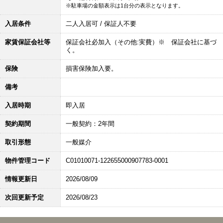
※駐車場の金額表示は1台分の表示となります。
入居条件
二人入居可 / 保証人不要
家賃保証会社等
保証会社必加入（その他:実費）※ 保証会社に基づ
く。
保険
損害保険加入要。
備考
入居時期
即入居
契約期間
一般契約：2年間
取引形態
一般媒介
物件管理コード
C01010071-122655000907783-0001
情報更新日
2026/08/09
次回更新予定
2026/08/23