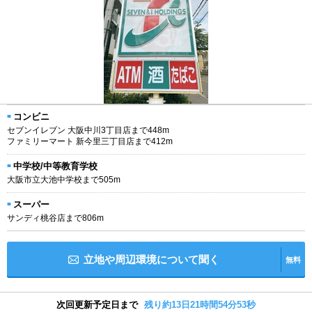
コンビニ
セブンイレブン 大阪中川3丁目店まで448m
ファミリーマート 新今里三丁目店まで412m
中学校/中等教育学校
大阪市立大池中学校まで505m
スーパー
サンディ桃谷店まで806m
立地や周辺環境について聞く
無料
次回更新予定日まで
残り約13日21時間54分52秒