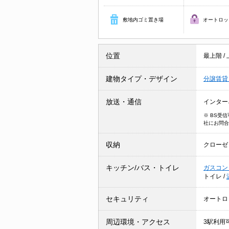
敷地内ゴミ置き場
オートロッ
位置
最上階
/
建物タイプ・デザイン
分譲賃
放送・通信
インター
※ BS受
社にお問合
収納
クローゼ
キッチン/バス・トイレ
ガスコン
トイレ
/
セキュリティ
オートロ
周辺環境・アクセス
3駅利用