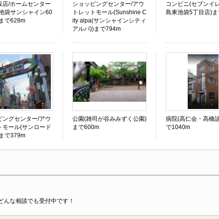
販店/ホームセンター
ショッピングセンター/アウ
コンビニ(セブンイレ
池袋サンシャイン60
トレットモール(Sunshine C
島東池袋5丁目店)ま
まで628m
ity alpa(サンシャインシティ
アルパ))まで794m
ピングセンター/アウ
公園(雑司が谷みみずく公園)
病院(高仁会・高橋診
トモール(サンロード
まで600m
で1040m
まで379m
どんな相談でも受付中です！