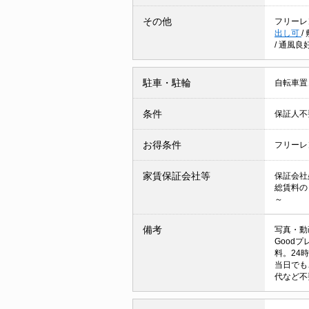
その他
フリーレ
出し可
/
/
通風良
駐車・駐輪
自転車置
条件
保証人
お得条件
フリーレ
家賃保証会社等
保証会社
総賃料の
～
備考
写真・動
Goodプ
料。24
当日でも
代など不