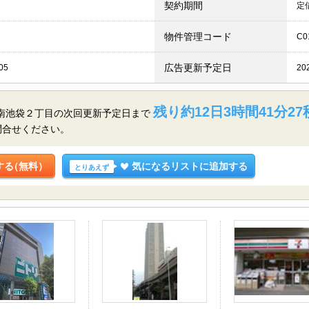
契約期間
定
物件管理コード
C0
広告更新予定日
05
20
残り約12日3時間41分26
区南池袋２丁目の
次回更新予定日まで
問合せください。
する
（無料）
気になるリストに追加する
とりあえず