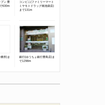
ブン 豊
コンビニ(ファミリーマート
で630m
ミヤモトドラッグ南池袋店)
まで131m
療所)ま
銀行(ゆうちょ銀行豊島店)ま
で1298m