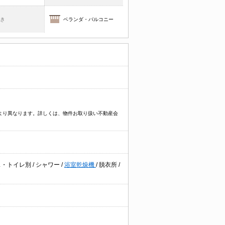
焚き
ベランダ・バルコニー
件により異なります。詳しくは、物件お取り扱い不動産会
ス・トイレ別
/
シャワー
/
浴室乾燥機
/
脱衣所
/