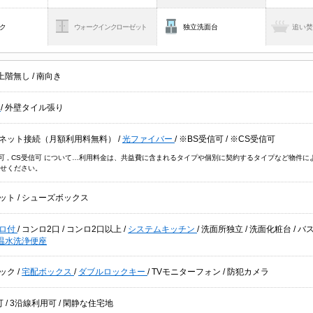
ク
ウォークインクローゼット
独立洗面台
追い
上階無し
/
南向き
貸
/
外壁タイル張り
ネット接続（月額利用料無料）
/
光ファイバー
/
※BS受信可
/
※CS受信可
信可 , CS受信可 について…利用料金は、共益費に含まれるタイプや個別に契約するタイプなど物
せください。
ット
/
シューズボックス
ロ付
/
コンロ2口
/
コンロ2口以上
/
システムキッチン
/
洗面所独立
/
洗面化粧台
/
バ
温水洗浄便座
ック
/
宅配ボックス
/
ダブルロックキー
/
TVモニターフォン
/
防犯カメラ
可
/
3沿線利用可
/
閑静な住宅地