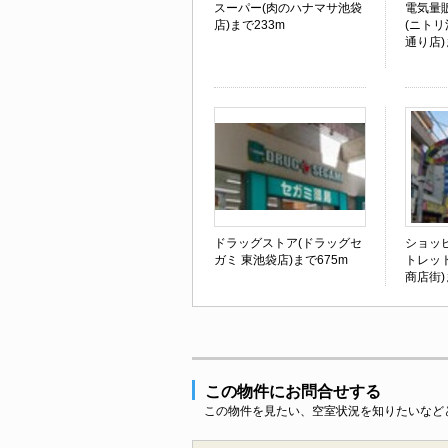
スーパー(肉のハナマサ池袋
電気量
店)まで233m
(ニトリ
通り店)
ドラッグストア(ドラッグセ
ショッ
ガミ 東池袋店)まで675m
トレッ
商店街)
この物件にお問合せする
この物件を見たい、空室状況を知りたいなど