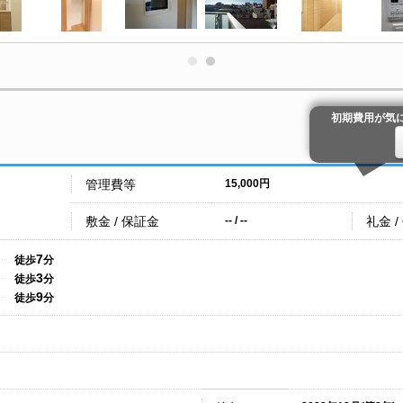
初期費用が気
管理費等
15,000円
敷金 / 保証金
礼金 /
-- / --
7
徒歩
分
3
徒歩
分
9
徒歩
分