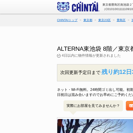
東京都豊島区南池袋２丁
（C01010011111091
CHINTAIトップ
東京都
東京23区
豊島区
ALTERNA東池袋 8階／
4日以内に物件情報が更新されました
残り約12日
次回更新予定日まで
ネット・Wi-Fi無料。24時間ゴミ出し可能
日祝日は混み合いますのでお早めにご予約くだ
実際にお部屋を見てみませんか？