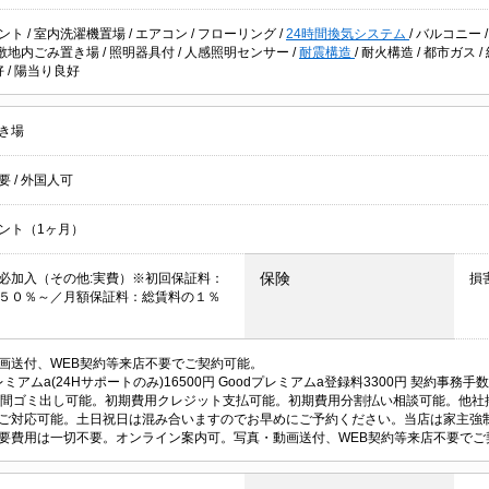
ント
/
室内洗濯機置場
/
エアコン
/
フローリング
/
24時間換気システム
/
バルコニー
敷地内ごみ置き場
/
照明器具付
/
人感照明センサー
/
耐震構造
/
耐火構造
/
都市ガス
/
好
/
陽当り良好
き場
不要
/
外国人可
ント（1ヶ月）
保険
必加入（その他:実費）※初回保証料：
損
５０％～／月額保証料：総賃料の１％
画送付、WEB契約等来店不要でご契約可能。
レミアムa(24Hサポートのみ)16500円 Goodプレミアムa登録料3300円 契約事務手数料
時間ゴミ出し可能。初期費用クレジット支払可能。初期費用分割払い相談可能。他社
ご対応可能。土日祝日は混み合いますのでお早めにご予約ください。当店は家主強
要費用は一切不要。オンライン案内可。写真・動画送付、WEB契約等来店不要でご