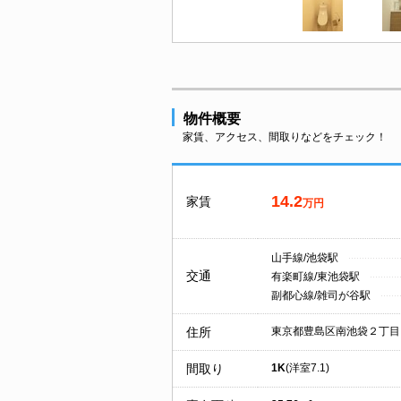
物件概要
家賃、アクセス、間取りなどをチェック！
14.2
家賃
万円
山手線/池袋駅
交通
有楽町線/東池袋駅
副都心線/雑司が谷駅
住所
東京都豊島区南池袋２丁目
間取り
1K
(洋室7.1)