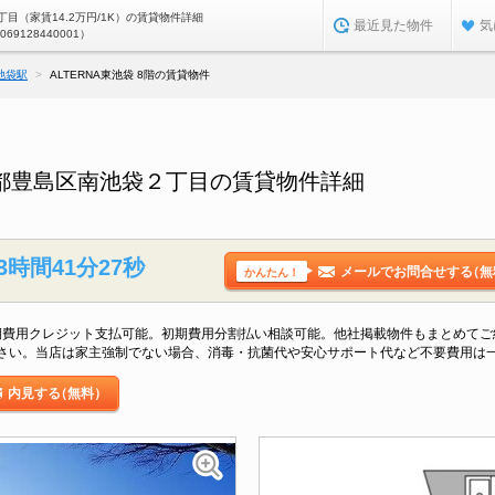
目（家賃14.2万円/1K）の賃貸物件詳細
最近見た物件
気
0069128440001）
池袋駅
ALTERNA東池袋 8階の賃貸物件
東京都豊島区南池袋２丁目の賃貸物件詳細
3時間41分26秒
メールでお問合せする
（無
かんたん！
。初期費用クレジット支払可能。初期費用分割払い相談可能。他社掲載物件もまとめて
さい。当店は家主強制でない場合、消毒・抗菌代や安心サポート代など不要費用は
内見する
（無料）