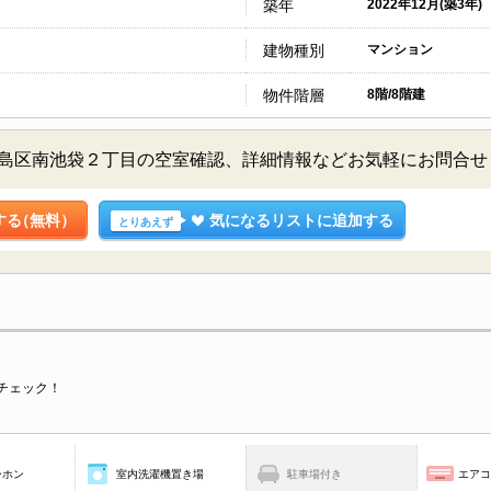
築年
2022年12月(築3年)
建物種別
マンション
物件階層
8階/8階建
京都豊島区南池袋２丁目の空室確認、詳細情報などお気軽にお問合
する
（無料）
気になるリストに追加する
とりあえず
チェック！
ーホン
室内洗濯機置き場
駐車場付き
エア