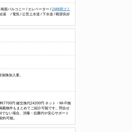
/
南面バルコニー
/
エレベーター
/
24時間ゴミ
給湯
/
電気
/
公営上水道
/
下水道
/
眺望良好
害保険加入要。
7700円 鍵交換代24200円 ネット・Wi-Fi無
掲載物件もまとめてご紹介可能です。問合せ
制でない場合、消毒・抗菌代や安心サポート
契約可能。