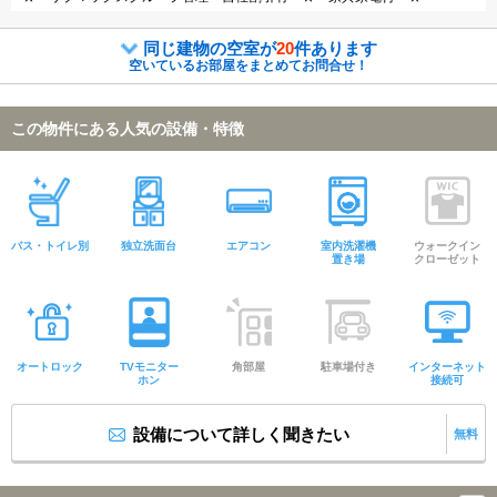
同じ建物の空室が
20
件あります
空いているお部屋をまとめてお問合せ！
この物件にある人気の設備・特徴
バス・トイレ別
独立洗面台
エアコン
室内洗濯機
ウォークイン
置き場
クローゼット
オートロック
TVモニター
角部屋
駐車場付き
インターネット
ホン
接続可
設備について詳しく聞きたい
無料