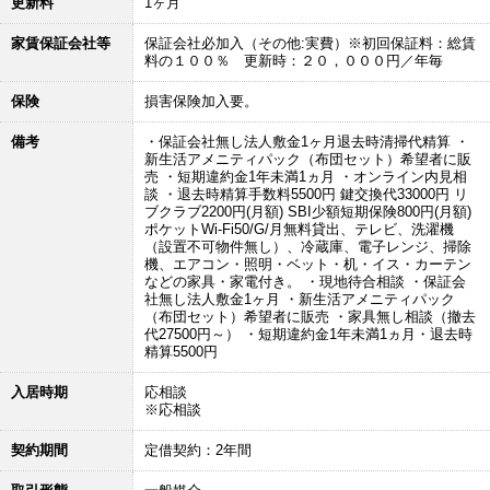
更新料
1ヶ月
家賃保証会社等
保証会社必加入（その他:実費）※初回保証料：総賃
料の１００％ 更新時：２０，０００円／年毎
保険
損害保険加入要。
備考
・保証会社無し法人敷金1ヶ月退去時清掃代精算 ・
新生活アメニティパック（布団セット）希望者に販
売 ・短期違約金1年未満1ヵ月 ・オンライン内見相
談 ・退去時精算手数料5500円 鍵交換代33000円 リ
ブクラブ2200円(月額) SBI少額短期保険800円(月額)
ポケットWi-Fi50/G/月無料貸出、テレビ、洗濯機
（設置不可物件無し）、冷蔵庫、電子レンジ、掃除
機、エアコン・照明・ベット・机・イス・カーテン
などの家具・家電付き。 ・現地待合相談 ・保証会
社無し法人敷金1ヶ月 ・新生活アメニティパック
（布団セット）希望者に販売 ・家具無し相談（撤去
代27500円～） ・短期違約金1年未満1ヵ月・退去時
精算5500円
入居時期
応相談
※応相談
契約期間
定借契約：2年間