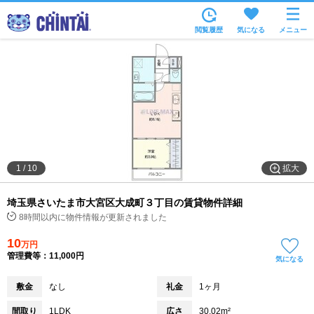
お部屋を探す
閲覧履歴
気になる
メニュー
沿線・駅から
住所から
家賃相場から
通勤通学時間から
物件特集から
拡大
1
/
10
不動産会社から
埼玉県さいたま市大宮区大成町３丁目の賃貸物件詳細
TOP
8時間以内に物件情報が更新されました
10
万円
管理費等：11,000円
気になる
敷金
なし
礼金
1ヶ月
間取り
1LDK
広さ
30.02m²