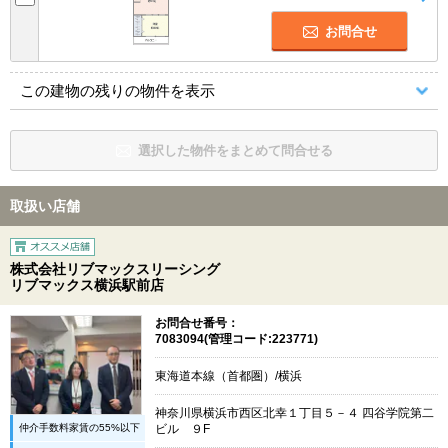
お問合せ
この建物の残りの物件を表示
選択した物件をまとめて問合せる
取扱い店舗
株式会社リブマックスリーシング
リブマックス横浜駅前店
お問合せ番号：
7083094(管理コード:223771)
東海道本線（首都圏）/横浜
神奈川県横浜市西区北幸１丁目５－４ 四谷学院第二
仲介手数料家賃の55%以下
ビル ９F