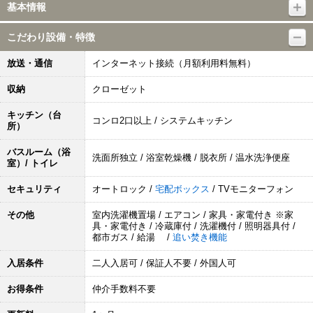
基本情報
こだわり設備・特徴
放送・通信
インターネット接続（月額利用料無料）
収納
クローゼット
キッチン（台
コンロ2口以上 / システムキッチン
所）
バスルーム（浴
洗面所独立 / 浴室乾燥機 / 脱衣所 / 温水洗浄便座
室）/ トイレ
セキュリティ
オートロック /
宅配ボックス
/ TVモニターフォン
その他
室内洗濯機置場 / エアコン / 家具・家電付き ※家
具・家電付き / 冷蔵庫付 / 洗濯機付 / 照明器具付 /
都市ガス / 給湯 /
追い焚き機能
入居条件
二人入居可 / 保証人不要 / 外国人可
お得条件
仲介手数料不要