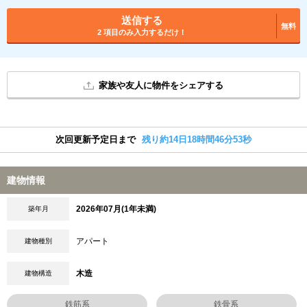
送信する
無料
2 項目のみ入力するだけ！
家族や友人に物件をシェアする
次回更新予定日まで
残り約14日18時間46分52秒
建物情報
2026年07月(1年未満)
築年月
アパート
建物種別
木造
建物構造
鉄筋系
鉄骨系