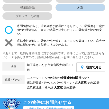
軽量鉄骨系
木造
ブロック・その他
①通気性が高く、湿気や熱が部屋にこもりにくい。②湿度を一定に
保つ効果があり、室内に結露が発生しにくい。③家賃が比較的安
い。
①防音性が低い。②気密性が低く、エアコンが効きにくい。③火や
熱に弱いため、火災時にリスクがある。
※あくまで一般的な建物構造に対する傾向です。物件によっては当てはまらな
いケースもありますので、詳細は不動産会社へお問い合わせください。
埼玉県さいたま市大宮区大成町３丁
住所
地図で見る
目
ニューシャトル<伊奈線>
鉄道博物館駅
徒歩9分
交通・アクセス
東武野田線<アーバンパークライン>
北大宮駅
徒歩21分
京浜東北線・根岸線
大宮駅
徒歩23分
この物件にお問合せする
この物件を見たい、空室状況を知りたいなど