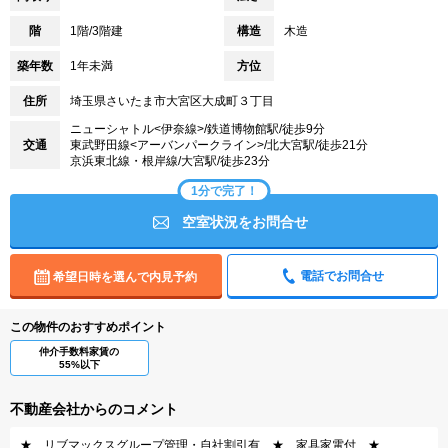
階
1階/3階建
構造
木造
築年数
1年未満
方位
住所
埼玉県さいたま市大宮区大成町３丁目
ニューシャトル<伊奈線>/鉄道博物館駅/徒歩9分
交通
東武野田線<アーバンパークライン>/北大宮駅/徒歩21分
京浜東北線・根岸線/大宮駅/徒歩23分
1分で完了！
空室状況をお問合せ
電話でお問合せ
希望日時を選んで内見予約
この物件のおすすめポイント
仲介手数料家賃の
55%以下
不動産会社からのコメント
★ リブマックスグループ管理・自社割引有 ★ 家具家電付 ★