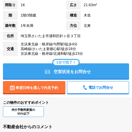
間取り
1K
広さ
21.63m²
階
1階/3階建
構造
木造
築年数
1年未満
方位
北東
住所
埼玉県さいたま市浦和区針ヶ谷３丁目
京浜東北線・根岸線/与野駅/徒歩4分
交通
高崎線/さいたま新都心駅/徒歩18分
京浜東北線・根岸線/北浦和駅/徒歩23分
1分で完了！
空室状況をお問合せ
電話でお問合せ
希望日時を選んで内見予約
この物件のおすすめポイント
仲介手数料家賃の
55%以下
不動産会社からのコメント