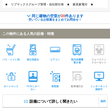
★ リブマックスグループ管理・自社割引有 ★ 家具家電付 ★
同じ建物の空室が
20
件あります
空いているお部屋をまとめてお問合せ！
この物件にある人気の設備・特徴
バス・トイレ別
独立洗面台
エアコン
室内洗濯機
ウォークイン
置き場
クローゼット
オートロック
TVモニター
角部屋
駐車場付き
インターネット
ホン
接続可
設備について詳しく聞きたい
無料