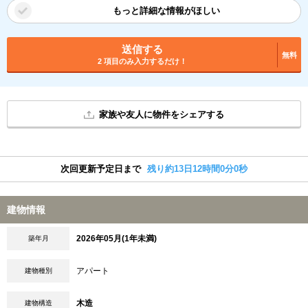
もっと詳細な情報がほしい
送信する
無料
2 項目のみ入力するだけ！
家族や友人に物件をシェアする
次回更新予定日まで
残り約13日11時間59分59秒
建物情報
2026年05月(1年未満)
築年月
アパート
建物種別
木造
建物構造