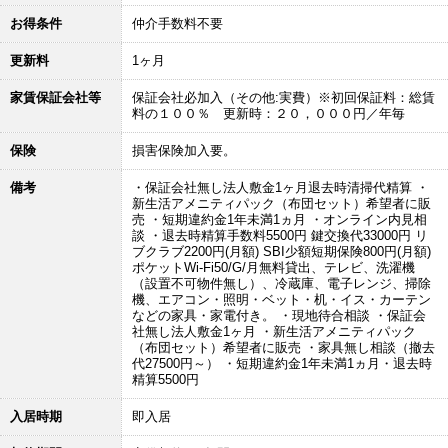
お得条件
仲介手数料不要
更新料
1ヶ月
家賃保証会社等
保証会社必加入（その他:実費）※初回保証料：総賃
料の１００％ 更新時：２０，０００円／年毎
保険
損害保険加入要。
備考
・保証会社無し法人敷金1ヶ月退去時清掃代精算 ・
新生活アメニティパック（布団セット）希望者に販
売 ・短期違約金1年未満1ヵ月 ・オンライン内見相
談 ・退去時精算手数料5500円 鍵交換代33000円 リ
ブクラブ2200円(月額) SBI少額短期保険800円(月額)
ポケットWi-Fi50/G/月無料貸出、テレビ、洗濯機
（設置不可物件無し）、冷蔵庫、電子レンジ、掃除
機、エアコン・照明・ベット・机・イス・カーテン
などの家具・家電付き。 ・現地待合相談 ・保証会
社無し法人敷金1ヶ月 ・新生活アメニティパック
（布団セット）希望者に販売 ・家具無し相談（撤去
代27500円～） ・短期違約金1年未満1ヵ月・退去時
精算5500円
入居時期
即入居