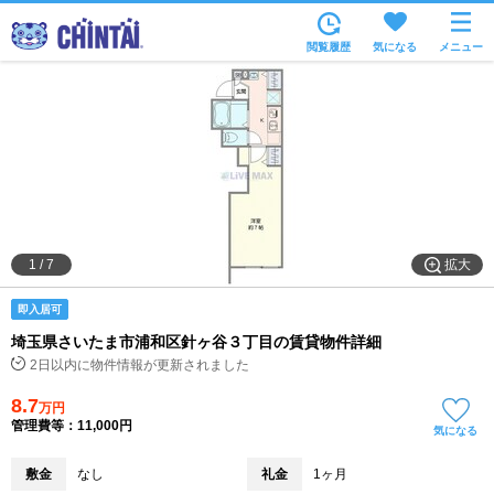
お部屋を探す
閲覧履歴
気になる
メニュー
沿線・駅から
住所から
家賃相場から
通勤通学時間から
物件特集から
拡大
1
/
7
不動産会社から
即入居可
TOP
埼玉県さいたま市浦和区針ヶ谷３丁目の賃貸物件詳細
2日以内に物件情報が更新されました
8.7
万円
管理費等：11,000円
気になる
敷金
なし
礼金
1ヶ月