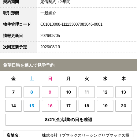
契約期間
定借契約：2年間
取引形態
一般媒介
物件管理コード
C01010008-111133007083046-0001
情報更新日
2026/08/05
次回更新予定
2026/08/19
希望日時を選んで見学予約
金
土
日
月
火
水
木
7
8
9
10
11
12
13
14
15
16
17
18
19
20
8/21(金)以降の日を確認
店舗名:
株式会社リブマックスリーシングリブマックス横