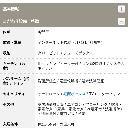
基本情報
こだわり設備・特徴
位置
角部屋
放送・通信
インターネット接続（月額利用料無料）
収納
クローゼット / シューズボックス
キッチン（台
IHクッキングヒーター付 / コンロ2口以上 / システム
所）
キッチン
バスルーム（浴
洗面所独立 / 浴室乾燥機 / 温水洗浄便座
室）/ トイレ
セキュリティ
オートロック /
宅配ボックス
/ TVモニターフォン
その他
室内洗濯機置場 / エアコン / フローリング / 家具・
家電付き ※家具・家電付き / 冷蔵庫付 / 洗濯機付 /
照明器具付 / 都市ガス / 給湯
入居条件
保証人不要 / 外国人可