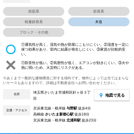
鉄筋系
鉄骨系
軽量鉄骨系
木造
ブロック・その他
①通気性が高く、湿気や熱が部屋にこもりにくい。②湿度を一定に
保つ効果があり、室内に結露が発生しにくい。③家賃が比較的安
い。
①防音性が低い。②気密性が低く、エアコンが効きにくい。③火や
熱に弱いため、火災時にリスクがある。
※あくまで一般的な建物構造に対する傾向です。物件によっては当てはまらな
いケースもありますので、詳細は不動産会社へお問い合わせください。
埼玉県さいたま市浦和区針ヶ谷３丁
住所
地図で見る
目
京浜東北線・根岸線
与野駅
徒歩4分
交通・アクセス
高崎線
さいたま新都心駅
徒歩18分
京浜東北線・根岸線
北浦和駅
徒歩23分