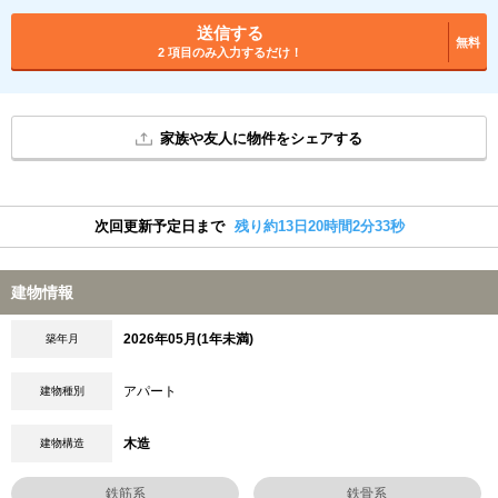
送信する
無料
2 項目のみ入力するだけ！
家族や友人に物件をシェアする
次回更新予定日まで
残り約13日20時間2分33秒
建物情報
2026年05月(1年未満)
築年月
アパート
建物種別
木造
建物構造
鉄筋系
鉄骨系