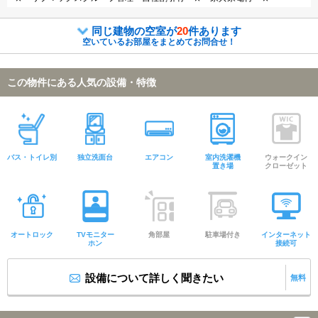
同じ建物の空室が
20
件あります
空いているお部屋をまとめてお問合せ！
この物件にある人気の設備・特徴
バス・トイレ別
独立洗面台
エアコン
室内洗濯機
ウォークイン
置き場
クローゼット
オートロック
TVモニター
角部屋
駐車場付き
インターネット
ホン
接続可
設備について詳しく聞きたい
無料