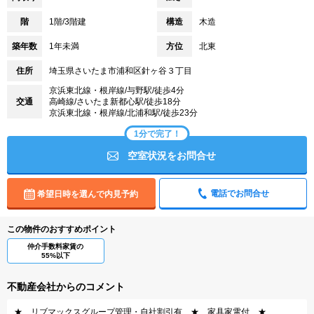
階
1階/3階建
構造
木造
築年数
1年未満
方位
北東
住所
埼玉県さいたま市浦和区針ヶ谷３丁目
京浜東北線・根岸線/与野駅/徒歩4分
交通
高崎線/さいたま新都心駅/徒歩18分
京浜東北線・根岸線/北浦和駅/徒歩23分
1分で完了！
空室状況をお問合せ
電話でお問合せ
希望日時を選んで内見予約
この物件のおすすめポイント
仲介手数料家賃の
55%以下
不動産会社からのコメント
★ リブマックスグループ管理・自社割引有 ★ 家具家電付 ★