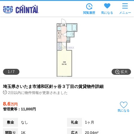
お部屋を探す
閲覧履歴
気になる
メニュー
沿線・駅から
住所から
家賃相場から
通勤通学時間から
物件特集から
拡大
1
/
7
不動産会社から
埼玉県さいたま市浦和区針ヶ谷３丁目の賃貸物件詳細
TOP
2日以内に物件情報が更新されました
8.6
万円
管理費等：11,000円
気になる
敷金
なし
礼金
1ヶ月
間取り
1K
広さ
20.04m²