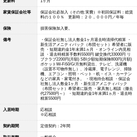
更新料
1ヶ月
家賃保証会社等
保証会社必加入（その他:実費）※初回保証料：総賃
料の１００％ 更新時：２０，０００円／年毎
保険
損害保険加入要。
備考
・保証会社無し法人敷金1ヶ月退去時清掃代精算 ・
新生活アメニティパック（布団セット）希望者に販
売 ・短期違約金1年未満1ヵ月 ・オンライン内見相
談 ・退去時精算手数料5500円 鍵交換代33000円 リ
ブクラブ2200円(月額) SBI少額短期保険800円(月額)
ポケットWi-Fi50/G/月無料貸出、テレビ、洗濯機
（設置不可物件無し）、冷蔵庫、電子レンジ、掃除
機、エアコン・照明・ベット・机・イス・カーテン
などの家具・家電付き。 ・現地待合相談 ・保証会
社無し法人敷金1ヶ月 ・新生活アメニティパック
（布団セット）希望者に販売 ・家具無し相談（撤去
代27500円～） ・短期違約金1年未満1ヵ月・退去時
精算5500円
入居時期
応相談
※応相談
契約期間
定借契約：2年間