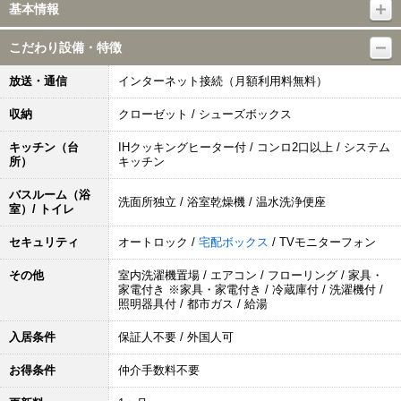
基本情報
こだわり設備・特徴
放送・通信
インターネット接続（月額利用料無料）
収納
クローゼット / シューズボックス
キッチン（台
IHクッキングヒーター付 / コンロ2口以上 / システム
所）
キッチン
バスルーム（浴
洗面所独立 / 浴室乾燥機 / 温水洗浄便座
室）/ トイレ
セキュリティ
オートロック /
宅配ボックス
/ TVモニターフォン
その他
室内洗濯機置場 / エアコン / フローリング / 家具・
家電付き ※家具・家電付き / 冷蔵庫付 / 洗濯機付 /
照明器具付 / 都市ガス / 給湯
入居条件
保証人不要 / 外国人可
お得条件
仲介手数料不要