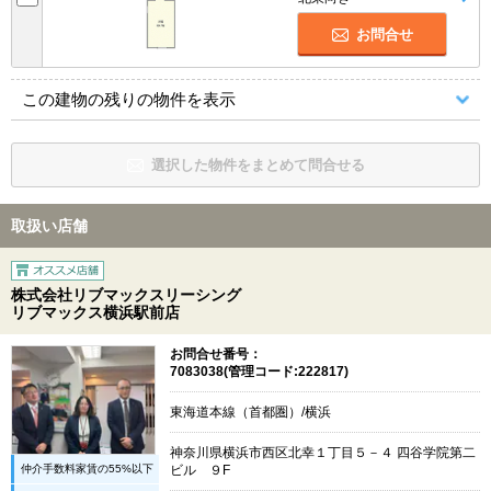
お問合せ
この建物の残りの物件を表示
選択した物件をまとめて問合せる
取扱い店舗
株式会社リブマックスリーシング
リブマックス横浜駅前店
お問合せ番号：
7083038(管理コード:222817)
東海道本線（首都圏）/横浜
神奈川県横浜市西区北幸１丁目５－４ 四谷学院第二
仲介手数料家賃の55%以下
ビル ９F