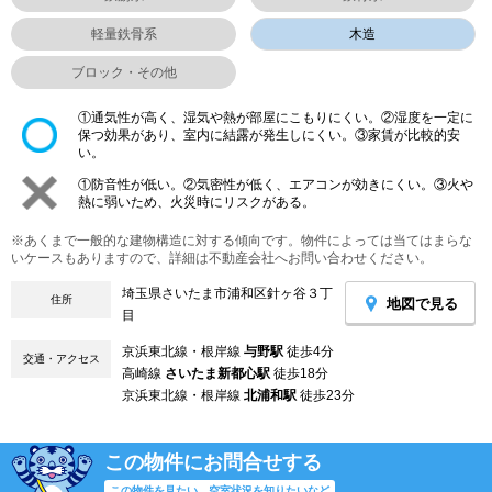
軽量鉄骨系
木造
ブロック・その他
①通気性が高く、湿気や熱が部屋にこもりにくい。②湿度を一定に
保つ効果があり、室内に結露が発生しにくい。③家賃が比較的安
い。
①防音性が低い。②気密性が低く、エアコンが効きにくい。③火や
熱に弱いため、火災時にリスクがある。
※あくまで一般的な建物構造に対する傾向です。物件によっては当てはまらな
いケースもありますので、詳細は不動産会社へお問い合わせください。
埼玉県さいたま市浦和区針ヶ谷３丁
住所
地図で見る
目
京浜東北線・根岸線
与野駅
徒歩4分
交通・アクセス
高崎線
さいたま新都心駅
徒歩18分
京浜東北線・根岸線
北浦和駅
徒歩23分
この物件にお問合せする
この物件を見たい、空室状況を知りたいなど