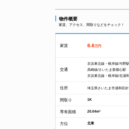
物件概要
家賃、アクセス、間取りなどをチェック！
8.6
家賃
万円
京浜東北線・根岸線/与野
交通
高崎線/さいたま新都心駅
京浜東北線・根岸線/北浦
住所
埼玉県さいたま市浦和区針
間取り
1K
専有面積
20.04m²
方位
北東