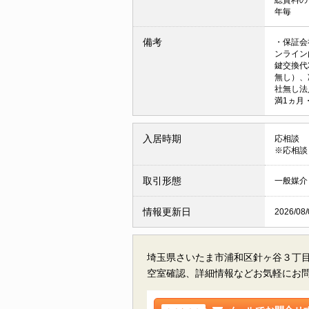
年毎
備考
・保証会
ンライン
鍵交換代3
無し）、
社無し法
満1ヵ月
入居時期
応相談
※応相談
取引形態
一般媒介
情報更新日
2026/08/
埼玉県さいたま市浦和区針ヶ谷３丁
空室確認、詳細情報などお気軽にお