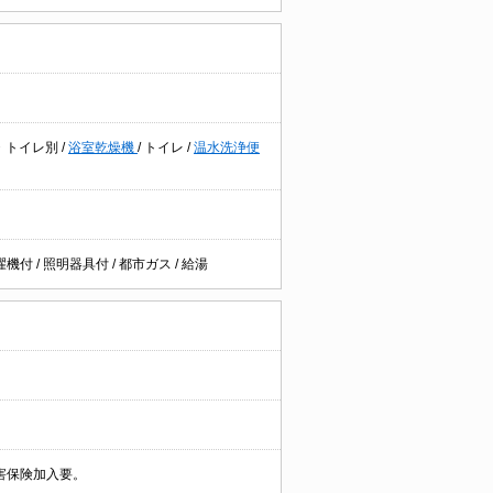
・トイレ別
/
浴室乾燥機
/
トイレ
/
温水洗浄便
濯機付
/
照明器具付
/
都市ガス
/
給湯
害保険加入要。