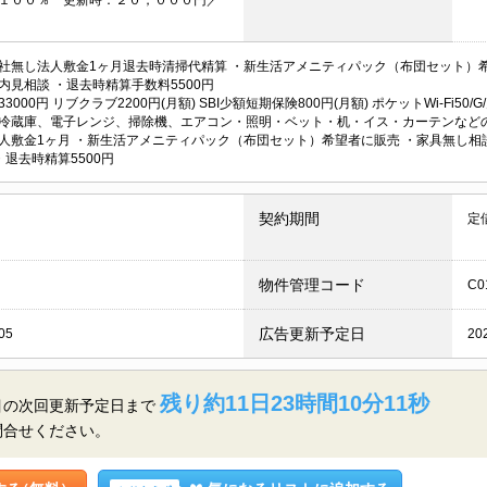
社無し法人敷金1ヶ月退去時清掃代精算 ・新生活アメニティパック（布団セット）希
内見相談 ・退去時精算手数料5500円
3000円 リブクラブ2200円(月額) SBI少額短期保険800円(月額) ポケットWi-F
冷蔵庫、電子レンジ、掃除機、エアコン・照明・ベット・机・イス・カーテンなどの
人敷金1ヶ月 ・新生活アメニティパック（布団セット）希望者に販売 ・家具無し相談（
・退去時精算5500円
契約期間
定
物件管理コード
C0
広告更新予定日
05
20
残り約11日23時間10分10秒
目の
次回更新予定日まで
問合せください。