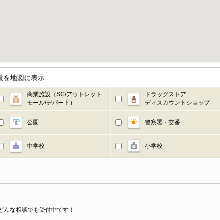
設を地図に表示
商業施設（SC/アウトレット
ドラッグストア
モール/デパート）
ディスカウントショップ
公園
警察署・交番
中学校
小学校
どんな相談でも受付中です！