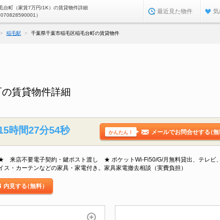
毛台町（家賃7万円/1K）の賃貸物件詳細
最近見た物件
気
0070828590001）
稲毛駅
千葉県千葉市稲毛区稲毛台町の賃貸物件
町の賃貸物件詳細
15時間27分54秒
メールでお問合せする
（無
かんたん！
 来店不要電子契約・鍵ポスト渡し ★ ポケットWi-Fi50/G/月無料貸出、テレ
イス・カーテンなどの家具・家電付き。家具家電撤去相談（実費負担）
内見する
（無料）