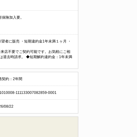
害保険加入要。
望者に販売 ・短期違約金1年未満１ヶ月 ・
ン契約等来店不要でご契約可能です。お気軽にご相
円は退去時請求。 ◆短期解約違約金：1年未満
借契約：2年間
1010008-111133007082859-0001
26/08/22