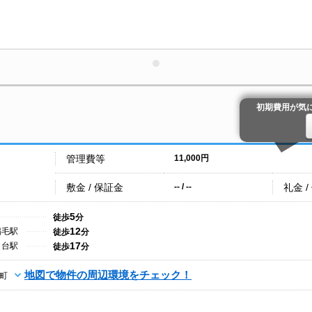
初期費用が気
管理費等
11,000円
敷金 / 保証金
礼金 /
-- / --
5
徒歩
分
12
稲毛駅
徒歩
分
17
り台駅
徒歩
分
地図で物件の周辺環境をチェック！
町