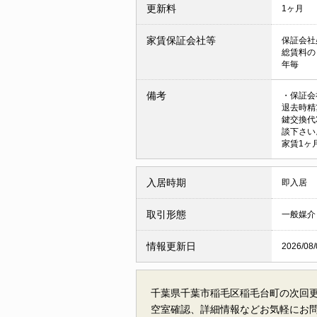
更新料
1ヶ月
家賃保証会社等
保証会社
総賃料の
年毎
備考
・保証会
退去時精
鍵交換代
談下さい
家賃1ヶ
入居時期
即入居
取引形態
一般媒介
情報更新日
2026/08/
千葉県千葉市稲毛区稲毛台町の
次回
空室確認、詳細情報などお気軽にお