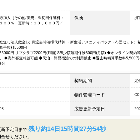
保険
必加入（その他:実費）※初回保証料：
損
１００％ 更新時：２０，０００円／
社無し法人敷金1ヶ月退去時清掃代精算 ・新生活アメニティパック（布団セット）希
算手数料5500円
33000円 リブクラブ2200円(月額) SBI少額短期保険800円(月額) ◆オンライ
。 ◆海外審査相談可能 ◆民泊・簡易宿泊での利用禁止 ◆退去時精算手数料5,500
月分
契約期間
定
物件管理コード
C0
広告更新予定日
08
20
残り約14日15時間27分54秒
更新予定日まで
問合せください。