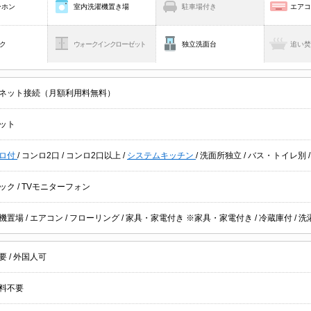
ーホン
室内洗濯機置き場
駐車場付き
エア
ク
ウォークインクローゼット
独立洗面台
追い
ネット接続（月額利用料無料）
ット
ロ付
/
コンロ2口
/
コンロ2口以上
/
システムキッチン
/
洗面所独立
/
バス・トイレ別
ック
/
TVモニターフォン
機置場
/
エアコン
/
フローリング
/
家具・家電付き ※家具・家電付き
/
冷蔵庫付
/
洗
不要
/
外国人可
料不要