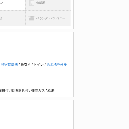
コン
角部屋
焚き
ベランダ・バルコニー
/
浴室乾燥機
/
脱衣所
/
トイレ
/
温水洗浄便座
濯機付
/
照明器具付
/
都市ガス
/
給湯