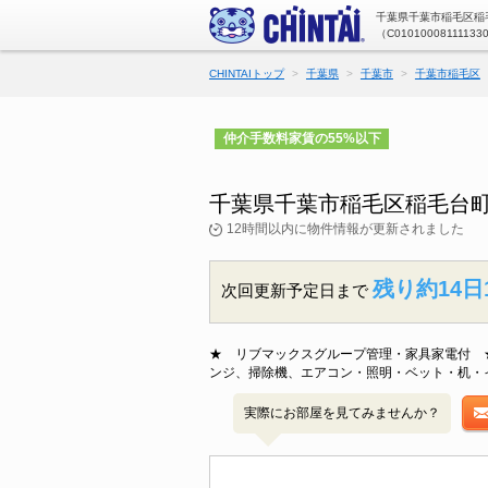
千葉県千葉市稲毛区稲
（C01010008111133
CHINTAIトップ
千葉県
千葉市
千葉市稲毛区
仲介手数料家賃の55%以下
千葉県千葉市稲毛区稲毛台
12時間以内に物件情報が更新されました
残り約14日
次回更新予定日まで
★ リブマックスグループ管理・家具家電付 ★
ンジ、掃除機、エアコン・照明・ベット・机・
実際にお部屋を見てみませんか？