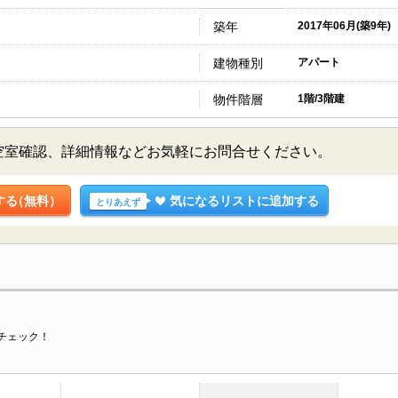
築年
2017年06月(築9年)
建物種別
アパート
物件階層
1階/3階建
空室確認、詳細情報などお気軽にお問合せください。
する
（無料）
気になるリストに追加する
とりあえず
チェック！