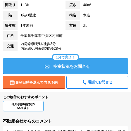
間取り
1LDK
広さ
40m²
階
1階/3階建
構造
木造
築年数
1年未満
方位
北
住所
千葉県千葉市中央区村田町
内房線/浜野駅/徒歩3分
交通
内房線/八幡宿駅/徒歩28分
1分で完了！
空室状況をお問合せ
電話でお問合せ
希望日時を選んで内見予約
この物件のおすすめポイント
仲介手数料家賃の
55%以下
不動産会社からのコメント