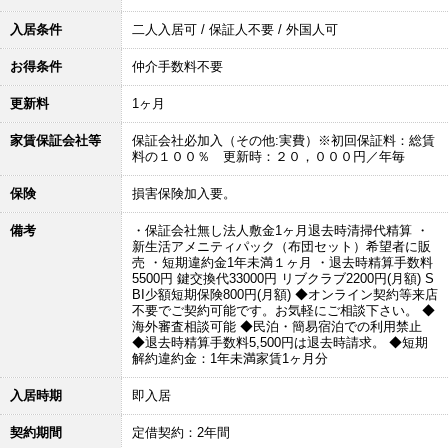
入居条件
二人入居可 / 保証人不要 / 外国人可
お得条件
仲介手数料不要
更新料
1ヶ月
家賃保証会社等
保証会社必加入（その他:実費）※初回保証料：総賃
料の１００％ 更新時：２０，０００円／年毎
保険
損害保険加入要。
備考
・保証会社無し法人敷金1ヶ月退去時清掃代精算 ・
新生活アメニティパック（布団セット）希望者に販
売 ・短期違約金1年未満１ヶ月 ・退去時精算手数料
5500円 鍵交換代33000円 リブクラブ2200円(月額) S
BI少額短期保険800円(月額) ◆オンライン契約等来店
不要でご契約可能です。お気軽にご相談下さい。 ◆
海外審査相談可能 ◆民泊・簡易宿泊での利用禁止
◆退去時精算手数料5,500円は退去時請求。 ◆短期
解約違約金：1年未満家賃1ヶ月分
入居時期
即入居
契約期間
定借契約：2年間