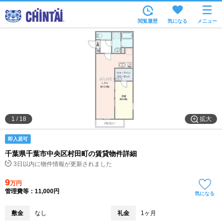
お部屋を探す
閲覧履歴
気になる
メニュー
沿線・駅から
住所から
家賃相場から
通勤通学時間から
物件特集から
拡大
1
/
18
不動産会社から
即入居可
TOP
千葉県千葉市中央区村田町の賃貸物件詳細
3日以内に物件情報が更新されました
9
万円
管理費等：11,000円
気になる
敷金
なし
礼金
1ヶ月