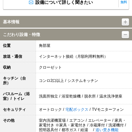
設備について詳しく聞きたい
無料
基本情報
こだわり設備・特徴
位置
角部屋
放送・通信
インターネット接続（月額利用料無料）
収納
クローゼット
キッチン（台
コンロ2口以上 / システムキッチン
所）
バスルーム（浴
洗面所独立 / 浴室乾燥機 / 脱衣所 / 温水洗浄便座
室）/ トイレ
セキュリティ
オートロック /
宅配ボックス
/ TVモニターフォン
その他
室内洗濯機置場 / エアコン / エレベーター / 家具・
家電付き ※家具・家電付き / 冷蔵庫付 / 洗濯機付 /
照明器具付 / 都市ガス / 給湯 /
追い焚き機能