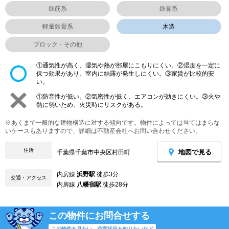
鉄筋系
鉄骨系
軽量鉄骨系
木造
ブロック・その他
①通気性が高く、湿気や熱が部屋にこもりにくい。②湿度を一定に
保つ効果があり、室内に結露が発生しにくい。③家賃が比較的安
い。
①防音性が低い。②気密性が低く、エアコンが効きにくい。③火や
熱に弱いため、火災時にリスクがある。
※あくまで一般的な建物構造に対する傾向です。物件によっては当てはまらな
いケースもありますので、詳細は不動産会社へお問い合わせください。
住所
地図で見る
千葉県千葉市中央区村田町
内房線
浜野駅
徒歩3分
交通・アクセス
内房線
八幡宿駅
徒歩28分
この物件にお問合せする
この物件を見たい、空室状況を知りたいなど