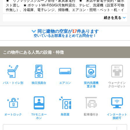
★ リブマックスグループ管理・家具家電付 ★ 来店不要電子契約・鍵ポ
スト渡し ★ ポケットWi-Fi50/G/月無料貸出、テレビ、洗濯機（設置不可物
件無し）、冷蔵庫、電子レンジ、掃除機、エアコン・照明・ベット・机・イ
ス・カーテンなどの家具・家電付き。家具家電撤去相談（実費負担）
続きを見る
同じ建物の空室が
17
件あります
空いているお部屋をまとめてお問合せ！
この物件にある人気の設備・特徴
バス・トイレ別
独立洗面台
エアコン
室内洗濯機
ウォークイン
置き場
クローゼット
オートロック
TVモニター
角部屋
駐車場付き
インターネット
ホン
接続可