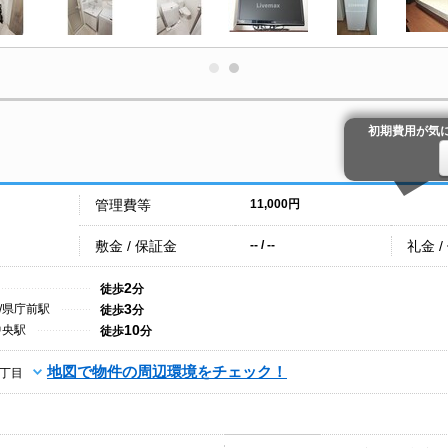
初期費用が気
管理費等
11,000円
敷金 / 保証金
礼金 /
-- / --
2
徒歩
分
3
/県庁前駅
徒歩
分
10
中央駅
徒歩
分
地図で物件の周辺環境をチェック！
丁目