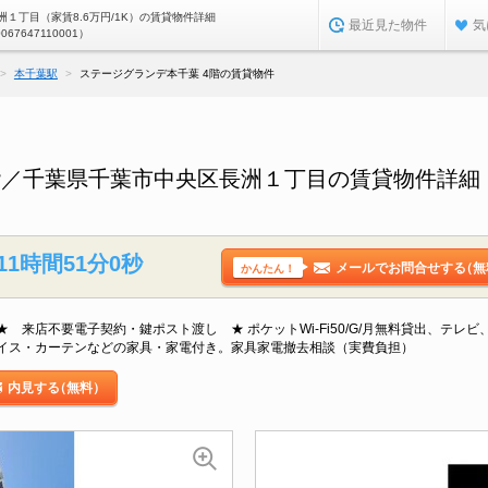
１丁目（家賃8.6万円/1K）の賃貸物件詳細
最近見た物件
気
0067647110001）
本千葉駅
ステージグランデ本千葉 4階の賃貸物件
階／千葉県千葉市中央区長洲１丁目の賃貸物件詳細
11時間50分59秒
メールでお問合せする
（無
かんたん！
 来店不要電子契約・鍵ポスト渡し ★ ポケットWi-Fi50/G/月無料貸出、テレ
イス・カーテンなどの家具・家電付き。家具家電撤去相談（実費負担）
内見する
（無料）