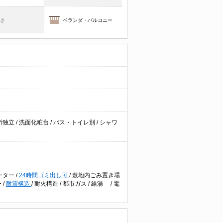
焚き
ベランダ・バルコニー
所独立
/
洗面化粧台
/
バス・トイレ別
/
シャワ
ーター
/
24時間ゴミ出し可
/
敷地内ごみ置き場
ー
/
耐震構造
/
耐火構造
/
都市ガス
/
給湯
/
電