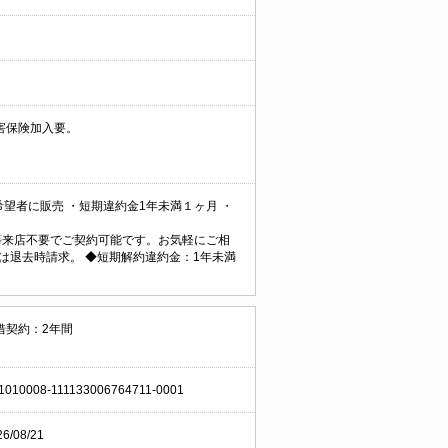
害保険加入要。
望者に販売 ・短期違約金1年未満１ヶ月 ・
ン契約等来店不要でご契約可能です。お気軽にご相
円は退去時請求。 ◆短期解約違約金：1年未満
借契約：2年間
1010008-111133006764711-0001
26/08/21