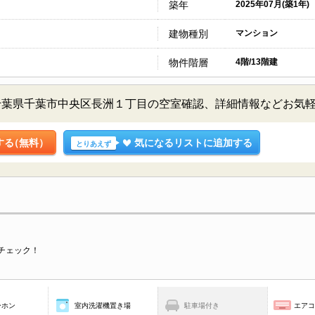
築年
2025年07月(築1年)
建物種別
マンション
物件階層
4階/13階建
千葉県千葉市中央区長洲１丁目の空室確認、詳細情報などお気
する
（無料）
気になるリストに追加する
とりあえず
チェック！
ーホン
室内洗濯機置き場
駐車場付き
エア