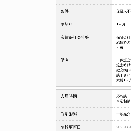
条件
保証人
更新料
1ヶ月
家賃保証会社等
保証会社
総賃料の
年毎
備考
・保証会
退去時精
鍵交換代
談下さい
家賃1ヶ
入居時期
応相談
※応相談
取引形態
一般媒介
情報更新日
2026/08/