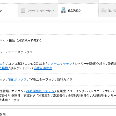
ク
ウォークインクローゼット
独立洗面台
追い
ネット接続（月額利用料無料）
ット
/
シューズボックス
ロ付
/
コンロ2口
/
コンロ2口以上
/
システムキッチン
/
シャワー付洗面化粧台
/
洗面
乾燥機
/
脱衣所
/
トイレ
/
温水洗浄便座
ック
/
宅配ボックス
/
TVモニターフォン
/
防犯カメラ
機置場
/
エアコン
/
24時間換気システム
/
全居室フローリング
/
バルコニー
/
エレベ
家電付き ※家具・家電付き
/
冷蔵庫付
/
洗濯機付
/
全室照明器具付
/
人感照明センサ
上水道
/
下水道
き場