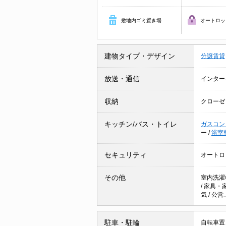
敷地内ゴミ置き場
オートロッ
建物タイプ・デザイン
分譲賃貸
放送・通信
インター
収納
クローゼ
キッチン/バス・トイレ
ガスコン
ー
/
浴室
セキュリティ
オートロ
その他
室内洗濯
/
家具・
気
/
公営
駐車・駐輪
自転車置