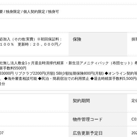
不要
/
独身限定
/
個人契約限定
/
独身可
保険
必加入（その他:実費）※初回保証料：
損
１００％ 更新時：２０，０００円／
社無し法人敷金1ヶ月退去時清掃代精算 ・新生活アメニティパック（布団セット）希
算手数料5500円
33000円 リブクラブ2200円(月額) SBI少額短期保険800円(月額) ◆オンライ
。 ◆海外審査相談可能 ◆民泊・簡易宿泊での利用禁止 ◆退去時精算手数料5,500
月分
契約期間
定
物件管理コード
C0
広告更新予定日
07
20