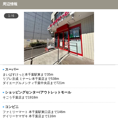
周辺情報
1
/
6
スーパー
まいばすけっと本千葉駅東まで35m
リブレ京成 ミナーレ本千葉店まで538m
ダイエーグルメシティ千葉中央店まで721m
ショッピングセンター/アウトレットモール
そごう千葉店まで1918m
コンビニ
ファミリーマート 本千葉駅東口店まで146m
デイリーヤマザキ 本千葉店まで116m