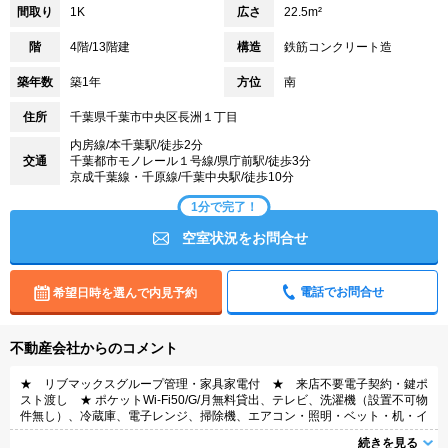
間取り
1K
広さ
22.5m²
階
4階/13階建
構造
鉄筋コンクリート造
築年数
築1年
方位
南
住所
千葉県千葉市中央区長洲１丁目
内房線/本千葉駅/徒歩2分
交通
千葉都市モノレール１号線/県庁前駅/徒歩3分
京成千葉線・千原線/千葉中央駅/徒歩10分
1分で完了！
空室状況をお問合せ
電話でお問合せ
希望日時を選んで内見予約
不動産会社からのコメント
★ リブマックスグループ管理・家具家電付 ★ 来店不要電子契約・鍵ポ
スト渡し ★ ポケットWi-Fi50/G/月無料貸出、テレビ、洗濯機（設置不可物
件無し）、冷蔵庫、電子レンジ、掃除機、エアコン・照明・ベット・机・イ
ス・カーテンなどの家具・家電付き。家具家電撤去相談（実費負担）
続きを見る