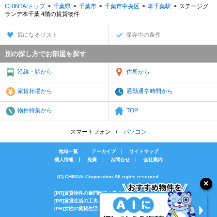
CHINTAIトップ
千葉県
千葉市
千葉市中央区
本千葉駅
ステージグ
ランデ本千葉 4階の賃貸物件
気になるリスト
保存中の条件
別の探し方でお部屋を探す
沿線・駅から
住所から
家賃相場から
通勤通学時間から
物件特集から
TOP
スマートフォン
パソコン
地域一覧
アーカイブ
サイトマップ
個人情報
免責
お問合せ
会社案内
(C) CHINTAI Corporation All rights reserved.
[PR]賃貸物件の疑問解決！教えてエイブルAGENT
[PR]賃貸生活の工夫を紹介！CHINTAI情報局
[PR]女性の賃貸生活を応援！Woman.CHINTAI