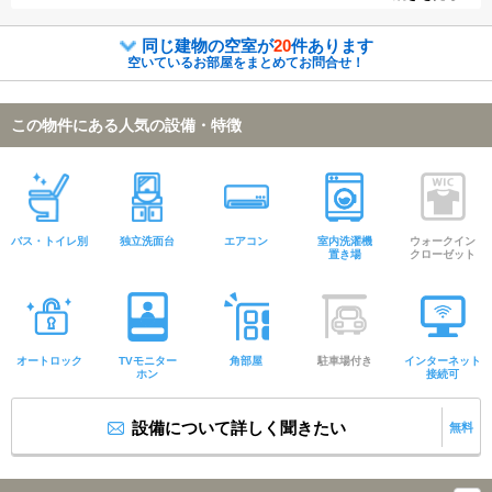
同じ建物の空室が
20
件あります
空いているお部屋をまとめてお問合せ！
この物件にある人気の設備・特徴
バス・トイレ別
独立洗面台
エアコン
室内洗濯機
ウォークイン
置き場
クローゼット
オートロック
TVモニター
角部屋
駐車場付き
インターネット
ホン
接続可
設備について詳しく聞きたい
無料