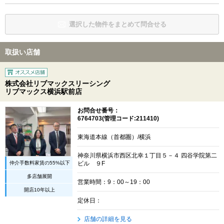
選択した物件をまとめて問合せる
取扱い店舗
株式会社リブマックスリーシング
リブマックス横浜駅前店
お問合せ番号：
6764703(管理コード:211410)
東海道本線（首都圏）/横浜
神奈川県横浜市西区北幸１丁目５－４ 四谷学院第二
仲介手数料家賃の55%以下
ビル ９F
多店舗展開
営業時間：9：00～19：00
開店10年以上
定休日：
店舗の詳細を見る