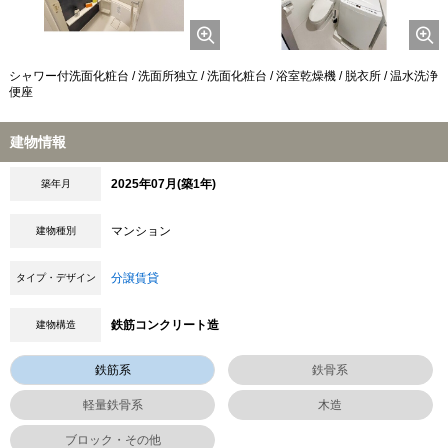
シャワー付洗面化粧台 / 洗面所独立 / 洗面化粧台 / 浴室乾燥機 / 脱衣所 / 温水洗浄
便座
建物情報
2025年07月(築1年)
築年月
マンション
建物種別
分譲賃貸
タイプ・デザイン
鉄筋コンクリート造
建物構造
鉄筋系
鉄骨系
軽量鉄骨系
木造
ブロック・その他