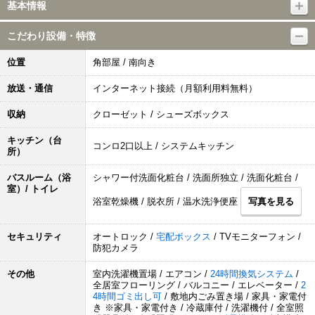
基本情報
こだわり設備・特徴
位置
角部屋 / 南向き
放送・通信
インターネット接続（月額利用料無料）
収納
クローゼット / シューズボックス
キッチン（台
コンロ2口以上 / システムキッチン
所）
バスルーム（浴
シャワー付洗面化粧台 / 洗面所独立 / 洗面化粧台 /
室）/ トイレ
浴室乾燥機 / 脱衣所 / 温水洗浄便座
写真を見る
セキュリティ
オートロック /
宅配ボックス
/ TVモニターフォン /
防犯カメラ
その他
室内洗濯機置場 / エアコン /
24時間換気システム
/
全居室フローリング / バルコニー / エレベーター /
2
4時間ゴミ出し可
/ 敷地内ごみ置き場 / 家具・家電付
き ※家具・家電付き / 冷蔵庫付 / 洗濯機付 / 全室照