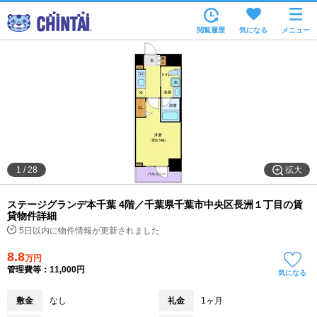
お部屋を探す
閲覧履歴
気になる
メニュー
沿線・駅から
住所から
家賃相場から
通勤通学時間から
物件特集から
拡大
1
/
28
不動産会社から
ステージグランデ本千葉 4階／千葉県千葉市中央区長洲１丁目の賃
TOP
貸物件詳細
5日以内に物件情報が更新されました
8.8
万円
管理費等：11,000円
気になる
敷金
なし
礼金
1ヶ月