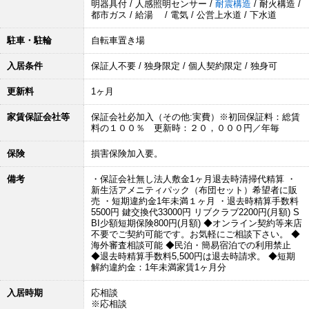
明器具付 / 人感照明センサー /
耐震構造
/ 耐火構造 /
都市ガス / 給湯 / 電気 / 公営上水道 / 下水道
駐車・駐輪
自転車置き場
入居条件
保証人不要 / 独身限定 / 個人契約限定 / 独身可
更新料
1ヶ月
家賃保証会社等
保証会社必加入（その他:実費）※初回保証料：総賃
料の１００％ 更新時：２０，０００円／年毎
保険
損害保険加入要。
備考
・保証会社無し法人敷金1ヶ月退去時清掃代精算 ・
新生活アメニティパック（布団セット）希望者に販
売 ・短期違約金1年未満１ヶ月 ・退去時精算手数料
5500円 鍵交換代33000円 リブクラブ2200円(月額) S
BI少額短期保険800円(月額) ◆オンライン契約等来店
不要でご契約可能です。お気軽にご相談下さい。 ◆
海外審査相談可能 ◆民泊・簡易宿泊での利用禁止
◆退去時精算手数料5,500円は退去時請求。 ◆短期
解約違約金：1年未満家賃1ヶ月分
入居時期
応相談
※応相談