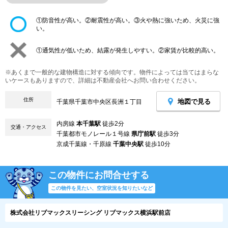
①防音性が高い。②耐震性が高い。③火や熱に強いため、火災に強
い。
①通気性が低いため、結露が発生しやすい。②家賃が比較的高い。
※あくまで一般的な建物構造に対する傾向です。物件によっては当てはまらな
いケースもありますので、詳細は不動産会社へお問い合わせください。
住所
地図で見る
千葉県千葉市中央区長洲１丁目
内房線
本千葉駅
徒歩2分
交通・アクセス
千葉都市モノレール１号線
県庁前駅
徒歩3分
京成千葉線・千原線
千葉中央駅
徒歩10分
この物件にお問合せする
この物件を見たい、空室状況を知りたいなど
株式会社リブマックスリーシング リブマックス横浜駅前店