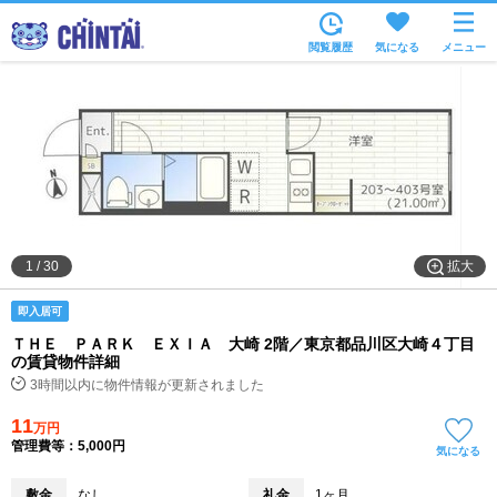
お部屋を探す
閲覧履歴
気になる
メニュー
沿線・駅から
住所から
家賃相場から
通勤通学時間から
物件特集から
拡大
1
/
30
不動産会社から
即入居可
TOP
ＴＨＥ ＰＡＲＫ ＥＸＩＡ 大崎 2階／東京都品川区大崎４丁目
の賃貸物件詳細
3時間以内に物件情報が更新されました
11
万円
管理費等：5,000円
気になる
敷金
なし
礼金
1ヶ月