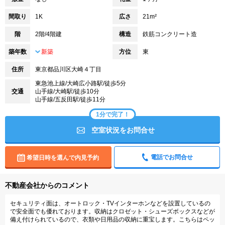
間取り
1K
広さ
21m²
階
2階/4階建
構造
鉄筋コンクリート造
築年数
新築
方位
東
住所
東京都品川区大崎４丁目
東急池上線/大崎広小路駅/徒歩5分
交通
山手線/大崎駅/徒歩10分
山手線/五反田駅/徒歩11分
1分で完了！
空室状況をお問合せ
電話でお問合せ
希望日時を選んで内見予約
不動産会社からのコメント
セキュリティ面は、オートロック・TVインターホンなどを設置しているの
で安全面でも優れております。収納はクロゼット・シューズボックスなどが
備え付けられているので、衣類や日用品の収納に重宝します。こちらはペッ