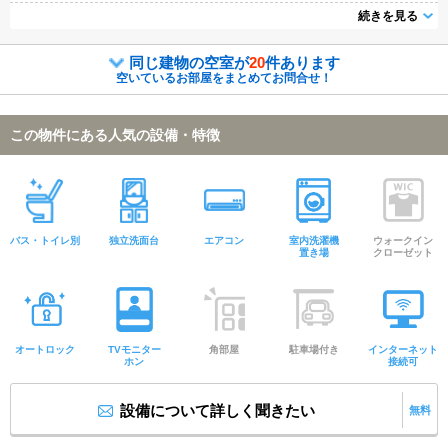
ト相談可の物件なので、事前にご相談いただけます。徒歩5分に駅がある物
続きを見る
件です。
同じ建物の空室が
20
件あります
空いているお部屋をまとめてお問合せ！
この物件にある人気の設備・特徴
バス・トイレ別
独立洗面台
エアコン
室内洗濯機
ウォークイン
置き場
クローゼット
オートロック
TVモニター
角部屋
駐車場付き
インターネット
ホン
接続可
設備について詳しく聞きたい
無料