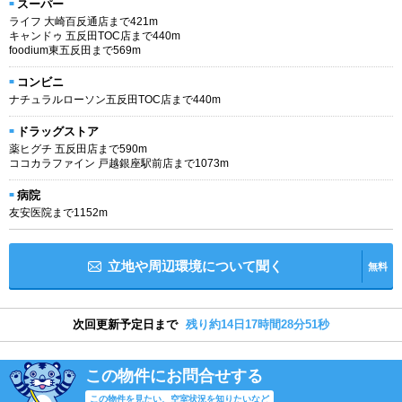
スーパー
ライフ 大崎百反通店まで421m
キャンドゥ 五反田TOC店まで440m
foodium東五反田まで569m
コンビニ
ナチュラルローソン五反田TOC店まで440m
ドラッグストア
薬ヒグチ 五反田店まで590m
ココカラファイン 戸越銀座駅前店まで1073m
病院
友安医院まで1152m
立地や周辺環境について聞く
無料
次回更新予定日まで
残り約14日17時間28分51秒
この物件にお問合せする
この物件を見たい、空室状況を知りたいなど