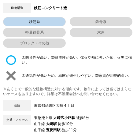
鉄筋コンクリート造
建物構造
鉄筋系
鉄骨系
軽量鉄骨系
木造
ブロック・その他
①防音性が高い。②耐震性が高い。③火や熱に強いため、火災に強
い。
①通気性が低いため、結露が発生しやすい。②家賃が比較的高い。
※あくまで一般的な建物構造に対する傾向です。物件によっては当てはまらな
いケースもありますので、詳細は不動産会社へお問い合わせください。
東京都品川区大崎４丁目
住所
東急池上線
大崎広小路駅
徒歩5分
交通・アクセス
山手線
大崎駅
徒歩10分
山手線
五反田駅
徒歩11分