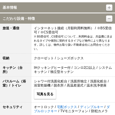
基本情報
こだわり設備・特徴
放送・通信
インターネット接続（月額利用料無料） / ※BS受信
可 / ※CS受信可
※ BS受信可 , CS受信可 について…利用料金は、共益費に含ま
れるタイプや個別に契約するタイプなど物件により異なりま
す。詳しくは、物件お取り扱い不動産会社にお問合せくださ
い。
収納
クローゼット / シューズボックス
キッチン（台
IHクッキングヒーター付 / コンロ2口以上 / システム
所）
キッチン / 独立型キッチン
バスルーム（浴
シャワー付洗面化粧台 / 洗面所独立 / 洗面化粧台 /
室）/ トイレ
浴室乾燥機 / 脱衣所 / 高温差湯式 / 温水洗浄便座
写真を見る
セキュリティ
オートロック /
宅配ボックス
/
ディンプルキー
/
ダ
ブルロックキー
/ TVモニターフォン / 防犯カメラ