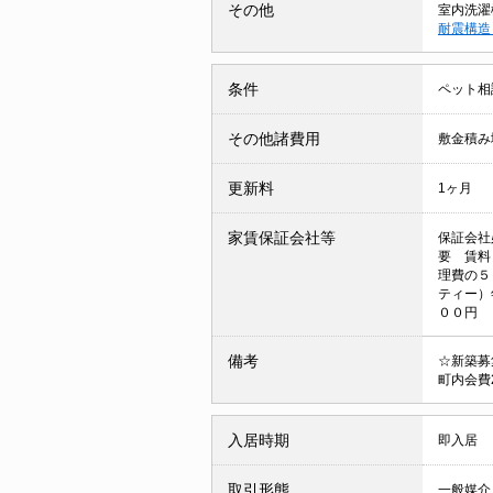
その他
室内洗濯
耐震構
条件
ペット相
その他諸費用
敷金積み
更新料
1ヶ月
家賃保証会社等
保証会社
要 賃料
理費の５
ティー）
００円
備考
☆新築募
町内会費
入居時期
即入居
取引形態
一般媒介