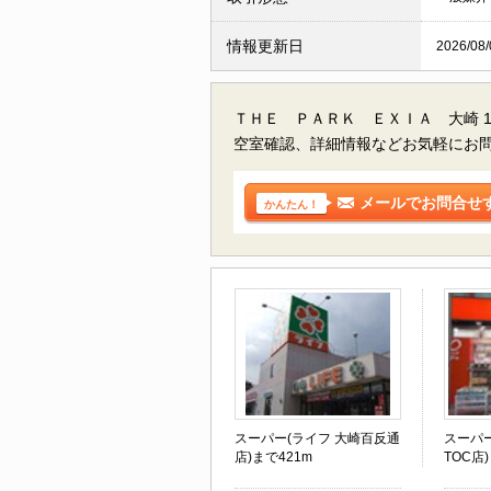
情報更新日
2026/08/
ＴＨＥ ＰＡＲＫ ＥＸＩＡ 大崎 
空室確認、詳細情報などお気軽にお
メールでお問合せ
かんたん！
スーパー(ライフ 大崎百反通
スーパ
店)まで421m
TOC店