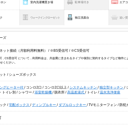
ーホン
室内洗濯機置き場
駐車場付き
エア
ク
ウォークインクローゼット
独立洗面台
追い
ーズ
ネット接続（月額利用料無料）
/
※BS受信可
/
※CS受信可
信可 , CS受信可 について…利用料金は、共益費に含まれるタイプや個別に契約するタイプなど物
せください。
ット
/
シューズボックス
キングヒーター付
/
コンロ2口
/
コンロ2口以上
/
システムキッチン
/
独立型キッチン
/
・トイレ別
/
シャワー
/
浴室乾燥機
/
脱衣所
/
高温差湯式
/
トイレ
/
温水洗浄便座
ック
/
宅配ボックス
/
ディンプルキー
/
ダブルロックキー
/
TVモニターフォン
/
防犯
可