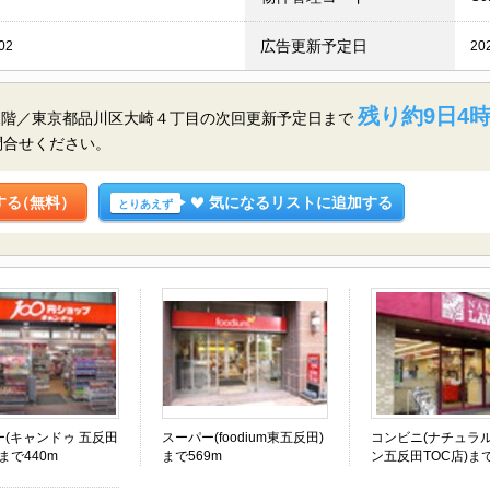
広告更新予定日
02
20
残り約9日4時
1階／東京都品川区大崎４丁目の
次回更新予定日まで
問合せください。
する
（無料）
気になるリストに追加する
とりあえず
ー(キャンドゥ 五反田
スーパー(foodium東五反田)
コンビニ(ナチュラ
)まで440m
まで569m
ン五反田TOC店)まで