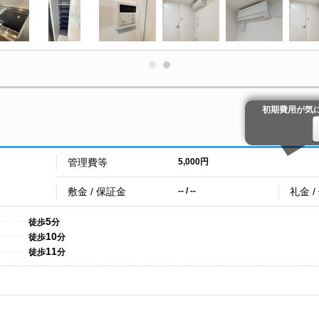
初期費用が気
管理費等
5,000円
敷金 / 保証金
礼金 /
-- / --
5
徒歩
分
10
徒歩
分
11
徒歩
分