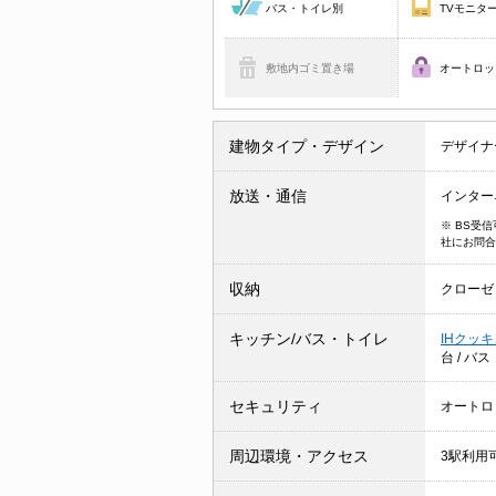
バス・トイレ別
TVモニタ
敷地内ゴミ置き場
オートロッ
建物タイプ・デザイン
デザイナ
放送・通信
インター
※ BS受
社にお問合
収納
クローゼ
キッチン/バス・トイレ
IHクッ
台
/
バス
セキュリティ
オートロ
周辺環境・アクセス
3駅利用