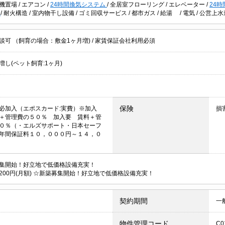
機置場
/
エアコン
/
24時間換気システム
/
全居室フローリング
/
エレベーター
/
24
造
/
耐火構造
/
室内物干し設備
/
ゴミ回収サービス
/
都市ガス
/
給湯
/
電気
/
公営上水
談可 （飼育の場合：敷金1ヶ月増)
/
家賃保証会社利用必須
増し(ペット飼育:1ヶ月)
保険
必加入（エポスカード:実費）※加入
損
＋管理費の５０％ 加入要 賃料＋管
０％（・エルズサポート・日本セーフ
年間保証料１０，０００円～１４，０
集開始！好立地で低価格設備充実！
200円(月額) ☆新築募集開始！好立地で低価格設備充実！
契約期間
一
物件管理コード
C0