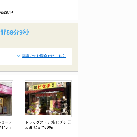
26/08/16
間58分8秒
電話でのお問合せはこちら
ルローソ
ドラッグストア(薬ヒグチ 五
440m
反田店)まで590m