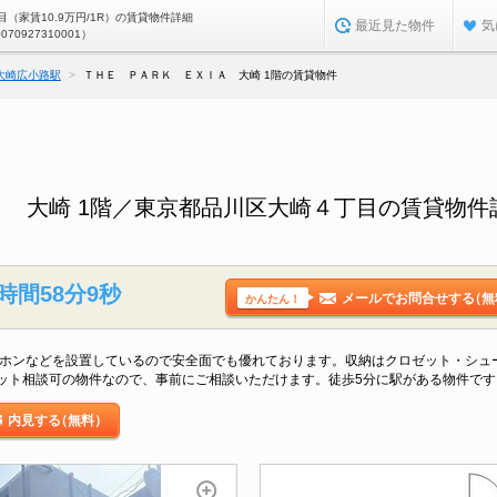
（家賃10.9万円/1R）の賃貸物件詳細
最近見た物件
気
0070927310001）
大崎広小路駅
ＴＨＥ ＰＡＲＫ ＥＸＩＡ 大崎 1階の賃貸物件
 大崎 1階／東京都品川区大崎４丁目の賃貸物件
時間58分8秒
メールでお問合せする
（無
かんたん！
ーホンなどを設置しているので安全面でも優れております。収納はクロゼット・シュ
ット相談可の物件なので、事前にご相談いただけます。徒歩5分に駅がある物件です
内見する
（無料）