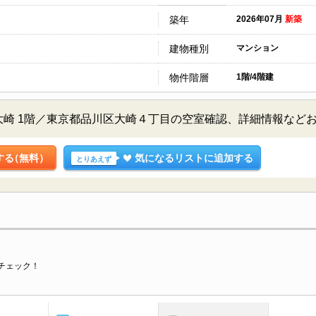
築年
2026年07月
新築
建物種別
マンション
物件階層
1階/4階建
崎 1階／東京都品川区大崎４丁目の空室確認、詳細情報など
する
（無料）
気になるリストに追加する
とりあえず
チェック！