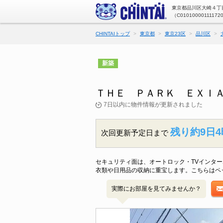
東京都品川区大崎４丁目
（C01010000111172
CHINTAIトップ
東京都
東京23区
品川区
新築
ＴＨＥ ＰＡＲＫ ＥＸＩＡ
7日以内に物件情報が更新されました
残り約9日4
次回更新予定日まで
セキュリティ面は、オートロック・TVインタ
衣類や日用品の収納に重宝します。こちらはペ
実際にお部屋を見てみませんか？