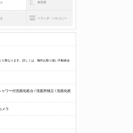
コン
角部屋
焚き
ベランダ・バルコニー
件により異なります。詳しくは、物件お取り扱い不動産会
シャワー付洗面化粧台
/
洗面所独立
/
洗面化粧
カメラ