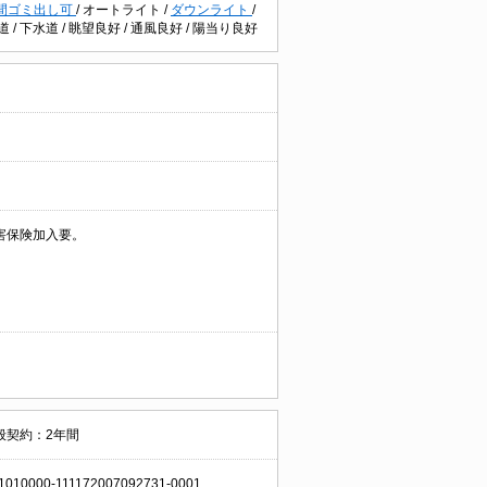
時間ゴミ出し可
/
オートライト
/
ダウンライト
/
道
/
下水道
/
眺望良好
/
通風良好
/
陽当り良好
害保険加入要。
般契約：2年間
1010000-111172007092731-0001