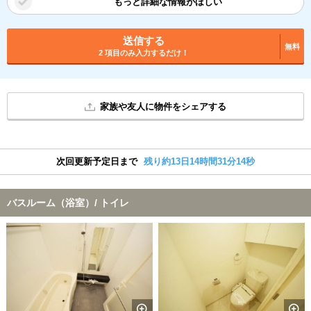
もっと詳細な情報がほしい
送信する
無料
2 項目のみ入力するだけ！
家族や友人に物件をシェアする
次回更新予定日まで
残り約13日14時間31分14秒
バスルーム（浴室）/ トイレ