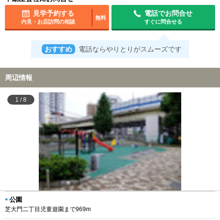
見学予約する
電話でお問合せ
無料
内見・お店訪問の相談
すぐに問合せる
おすすめ
電話ならやりとりがスムーズです
周辺情報
1
/
8
公園
芝大門二丁目児童遊園まで969m