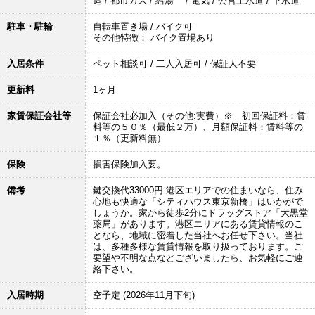
造 / 都市ガス / 給湯 / 電気 / 公営上水道 / 下水道
駐車・駐輪
自転車置き場 / バイク可
その他特徴： バイク置場あり
入居条件
ペット相談可 / 二人入居可 / 保証人不要
更新料
1ヶ月
家賃保証会社等
保証会社必加入（その他:実費）※ 初回保証料：賃
料等の５０％（最低２万）、月額保証料：賃料等の
１％（更新料無）
保険
損害保険加入要。
備考
鍵交換代33000円 港区エリアでの住まいなら、住み
心地も快適な「シティハウス東京新橋」はいかがで
しょうか。家から徒歩2分にドラッグストア「大黒堂
薬局」があります。港区エリアにある賃貸情報のこ
となら、地域に密着した当社へお任せ下さい。当社
は、多種多様な賃貸情報を取り扱っております。ご
要望や不明な点などございましたら、お気軽にご連
絡下さい。
入居時期
空予定 (2026年11月下旬)