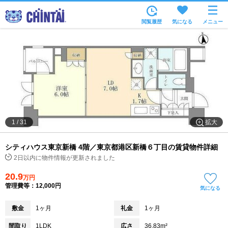
お部屋を探す
閲覧履歴
気になる
メニュー
沿線・駅から
住所から
家賃相場から
通勤通学時間から
物件特集から
拡大
1
/
31
不動産会社から
シティハウス東京新橋 4階／東京都港区新橋６丁目の賃貸物件詳細
TOP
2日以内に物件情報が更新されました
20.9
万円
管理費等：12,000円
気になる
敷金
1ヶ月
礼金
1ヶ月
間取り
1LDK
広さ
36.83m²