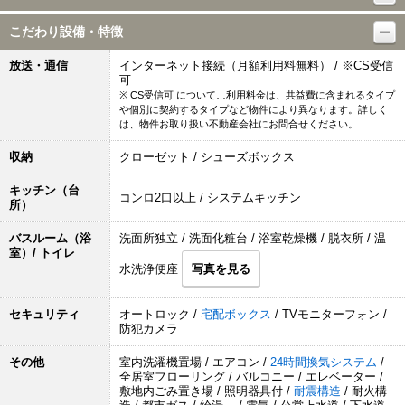
こだわり設備・特徴
放送・通信
インターネット接続（月額利用料無料） / ※CS受信
可
※ CS受信可 について…利用料金は、共益費に含まれるタイプ
や個別に契約するタイプなど物件により異なります。詳しく
は、物件お取り扱い不動産会社にお問合せください。
収納
クローゼット / シューズボックス
キッチン（台
コンロ2口以上 / システムキッチン
所）
バスルーム（浴
洗面所独立 / 洗面化粧台 / 浴室乾燥機 / 脱衣所 / 温
室）/ トイレ
水洗浄便座
写真を見る
セキュリティ
オートロック /
宅配ボックス
/ TVモニターフォン /
防犯カメラ
その他
室内洗濯機置場 / エアコン /
24時間換気システム
/
全居室フローリング / バルコニー / エレベーター /
敷地内ごみ置き場 / 照明器具付 /
耐震構造
/ 耐火構