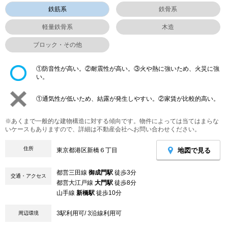
鉄筋系
鉄骨系
軽量鉄骨系
木造
ブロック・その他
①防音性が高い。②耐震性が高い。③火や熱に強いため、火災に強
い。
①通気性が低いため、結露が発生しやすい。②家賃が比較的高い。
※あくまで一般的な建物構造に対する傾向です。物件によっては当てはまらな
いケースもありますので、詳細は不動産会社へお問い合わせください。
住所
地図で見る
東京都港区新橋６丁目
都営三田線
御成門駅
徒歩3分
交通・アクセス
都営大江戸線
大門駅
徒歩8分
山手線
新橋駅
徒歩10分
3駅利用可/ 3沿線利用可
周辺環境