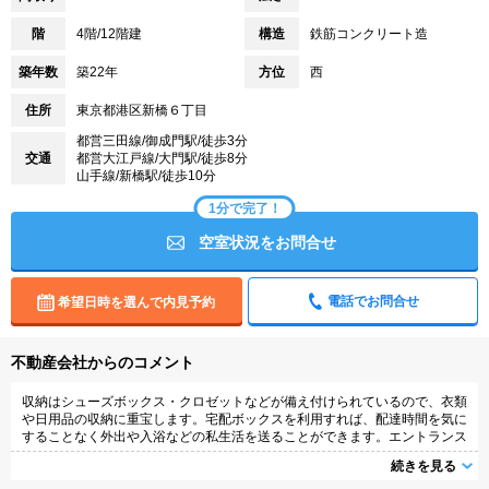
階
4階/12階建
構造
鉄筋コンクリート造
築年数
築22年
方位
西
住所
東京都港区新橋６丁目
都営三田線/御成門駅/徒歩3分
交通
都営大江戸線/大門駅/徒歩8分
山手線/新橋駅/徒歩10分
1分で完了！
空室状況をお問合せ
電話でお問合せ
希望日時を選んで内見予約
不動産会社からのコメント
収納はシューズボックス・クロゼットなどが備え付けられているので、衣類
や日用品の収納に重宝します。宅配ボックスを利用すれば、配達時間を気に
することなく外出や入浴などの私生活を送ることができます。エントランス
と玄関の2つのロックで守られているので安全面に優れているオートロック
続きを見る
機能があります。マンションタイプのお部屋です。