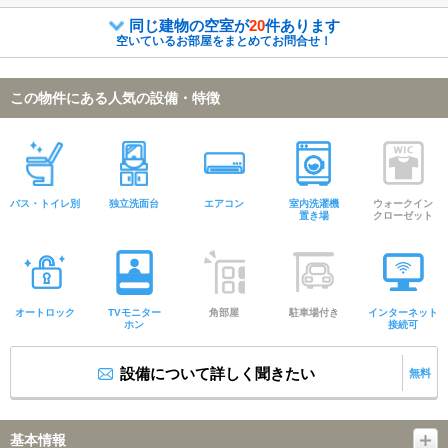
同じ建物の空室が
20
件あります
空いているお部屋をまとめてお問合せ！
この物件にある人気の設備・特徴
バス・トイレ別
独立洗面台
エアコン
室内洗濯機
ウォークイン
置き場
クローゼット
オートロック
TVモニター
角部屋
駐車場付き
インターネット
ホン
接続可
設備について詳しく聞きたい
無料
基本情報