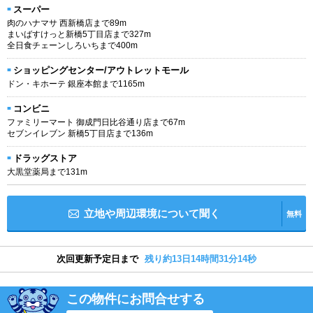
スーパー
肉のハナマサ 西新橋店まで89m
まいばすけっと新橋5丁目店まで327m
全日食チェーンしろいちまで400m
ショッピングセンター/アウトレットモール
ドン・キホーテ 銀座本館まで1165m
コンビニ
ファミリーマート 御成門日比谷通り店まで67m
セブンイレブン 新橋5丁目店まで136m
ドラッグストア
大黒堂薬局まで131m
立地や周辺環境について聞く
無料
次回更新予定日まで
残り約13日14時間31分14秒
この物件にお問合せする