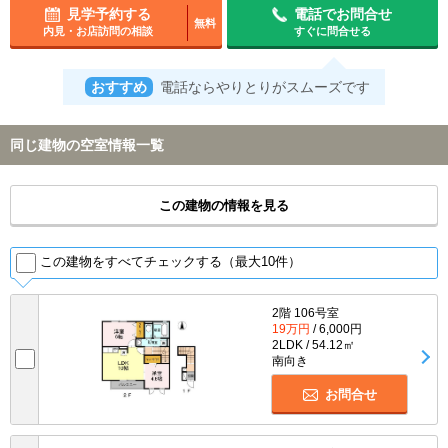
見学予約する
電話でお問合せ
無料
内見・お店訪問の相談
すぐに問合せる
おすすめ
電話ならやりとりがスムーズです
同じ建物の空室情報一覧
この建物の情報を見る
この建物をすべてチェックする（最大10件）
2階 106号室
19万円
/ 6,000円
2LDK / 54.12㎡
南向き
お問合せ