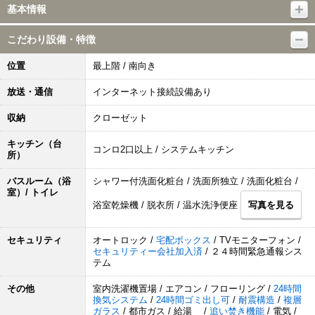
基本情報
こだわり設備・特徴
位置
最上階 / 南向き
放送・通信
インターネット接続設備あり
収納
クローゼット
キッチン（台
コンロ2口以上 / システムキッチン
所）
バスルーム（浴
シャワー付洗面化粧台 / 洗面所独立 / 洗面化粧台 /
室）/ トイレ
浴室乾燥機 / 脱衣所 / 温水洗浄便座
写真を見る
セキュリティ
オートロック /
宅配ボックス
/ TVモニターフォン /
セキュリティー会社加入済
/ ２４時間緊急通報シス
テム
その他
室内洗濯機置場 / エアコン / フローリング /
24時間
換気システム
/
24時間ゴミ出し可
/
耐震構造
/
複層
ガラス
/ 都市ガス / 給湯 /
追い焚き機能
/ 電気 /