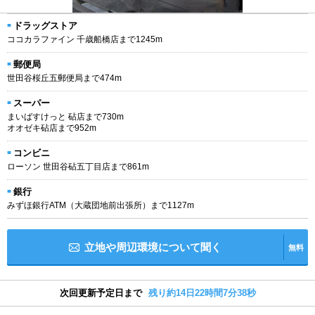
ドラッグストア
ココカラファイン 千歳船橋店まで1245m
郵便局
世田谷桜丘五郵便局まで474m
スーパー
まいばすけっと 砧店まで730m
オオゼキ砧店まで952m
コンビニ
ローソン 世田谷砧五丁目店まで861m
銀行
みずほ銀行ATM（大蔵団地前出張所）まで1127m
立地や周辺環境について聞く
無料
次回更新予定日まで
残り約14日22時間7分37秒