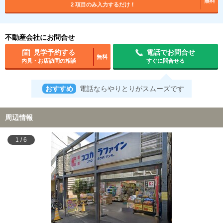
無料
2 項目のみ入力するだけ！
不動産会社にお問合せ
見学予約する
電話でお問合せ
無料
内見・お店訪問の相談
すぐに問合せる
おすすめ
電話ならやりとりがスムーズです
周辺情報
1
/
6