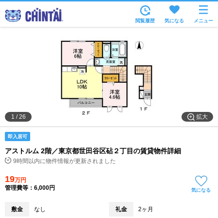
お部屋を探す
閲覧履歴
気になる
メニュー
沿線・駅から
住所から
家賃相場から
通勤通学時間から
物件特集から
拡大
1
/
26
不動産会社から
即入居可
TOP
アストルム 2階／東京都世田谷区砧２丁目の賃貸物件詳細
9時間以内に物件情報が更新されました
19
万円
管理費等：6,000円
気になる
敷金
なし
礼金
2ヶ月