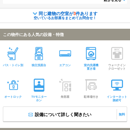
続きを見る
付、WEB契約等来店不要でご契約可能。
同じ建物の空室が
3
件あります
空いているお部屋をまとめてお問合せ！
この物件にある人気の設備・特徴
バス・トイレ別
独立洗面台
エアコン
室内洗濯機
ウォークイン
置き場
クローゼット
オートロック
TVモニター
角部屋
駐車場付き
インターネット
ホン
接続可
設備について詳しく聞きたい
無料