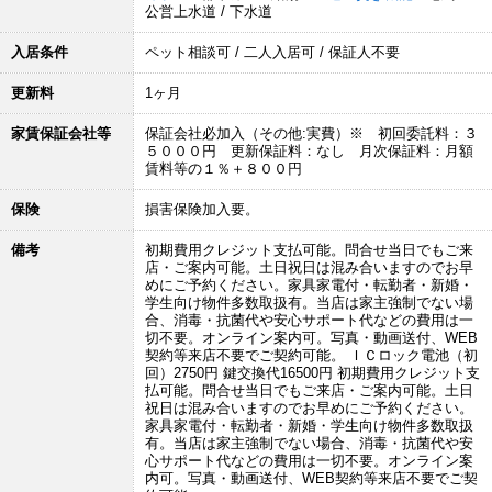
公営上水道 / 下水道
入居条件
ペット相談可 / 二人入居可 / 保証人不要
更新料
1ヶ月
家賃保証会社等
保証会社必加入（その他:実費）※ 初回委託料：３
５０００円 更新保証料：なし 月次保証料：月額
賃料等の１％＋８００円
保険
損害保険加入要。
備考
初期費用クレジット支払可能。問合せ当日でもご来
店・ご案内可能。土日祝日は混み合いますのでお早
めにご予約ください。家具家電付・転勤者・新婚・
学生向け物件多数取扱有。当店は家主強制でない場
合、消毒・抗菌代や安心サポート代などの費用は一
切不要。オンライン案内可。写真・動画送付、WEB
契約等来店不要でご契約可能。 ＩＣロック電池（初
回）2750円 鍵交換代16500円 初期費用クレジット支
払可能。問合せ当日でもご来店・ご案内可能。土日
祝日は混み合いますのでお早めにご予約ください。
家具家電付・転勤者・新婚・学生向け物件多数取扱
有。当店は家主強制でない場合、消毒・抗菌代や安
心サポート代などの費用は一切不要。オンライン案
内可。写真・動画送付、WEB契約等来店不要でご契