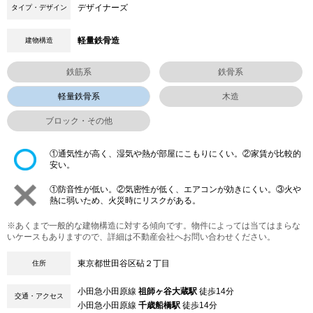
デザイナーズ
タイプ・デザイン
軽量鉄骨造
建物構造
鉄筋系
鉄骨系
軽量鉄骨系
木造
ブロック・その他
①通気性が高く、湿気や熱が部屋にこもりにくい。②家賃が比較的
安い。
①防音性が低い。②気密性が低く、エアコンが効きにくい。③火や
熱に弱いため、火災時にリスクがある。
※あくまで一般的な建物構造に対する傾向です。物件によっては当てはまらな
いケースもありますので、詳細は不動産会社へお問い合わせください。
東京都世田谷区砧２丁目
住所
小田急小田原線
祖師ヶ谷大蔵駅
徒歩14分
交通・アクセス
小田急小田原線
千歳船橋駅
徒歩14分