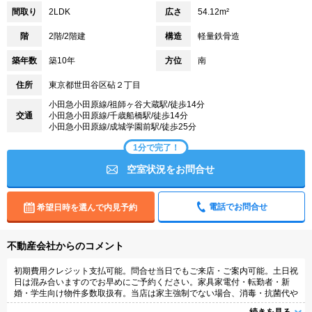
間取り
2LDK
広さ
54.12m²
階
2階/2階建
構造
軽量鉄骨造
築年数
築10年
方位
南
住所
東京都世田谷区砧２丁目
小田急小田原線/祖師ヶ谷大蔵駅/徒歩14分
交通
小田急小田原線/千歳船橋駅/徒歩14分
小田急小田原線/成城学園前駅/徒歩25分
1分で完了！
空室状況をお問合せ
電話でお問合せ
希望日時を選んで内見予約
不動産会社からのコメント
初期費用クレジット支払可能。問合せ当日でもご来店・ご案内可能。土日祝
日は混み合いますのでお早めにご予約ください。家具家電付・転勤者・新
婚・学生向け物件多数取扱有。当店は家主強制でない場合、消毒・抗菌代や
安心サポート代などの費用は一切不要。オンライン案内可。写真・動画送