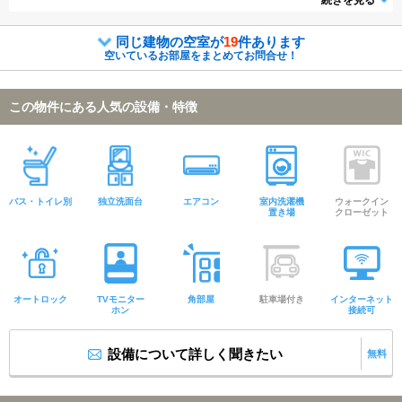
続きを見る
同じ建物の空室が
19
件あります
空いているお部屋をまとめてお問合せ！
この物件にある人気の設備・特徴
バス・トイレ別
独立洗面台
エアコン
室内洗濯機
ウォークイン
置き場
クローゼット
オートロック
TVモニター
角部屋
駐車場付き
インターネット
ホン
接続可
設備について詳しく聞きたい
無料