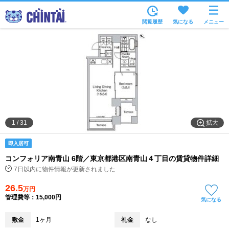
お部屋を探す
閲覧履歴
気になる
メニュー
沿線・駅から
住所から
家賃相場から
通勤通学時間から
物件特集から
拡大
1
/
31
不動産会社から
即入居可
TOP
コンフォリア南青山 6階／東京都港区南青山４丁目の賃貸物件詳細
7日以内に物件情報が更新されました
26.5
万円
管理費等：15,000円
気になる
敷金
1ヶ月
礼金
なし