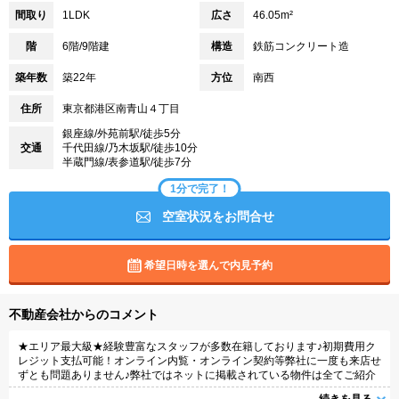
間取り
1LDK
広さ
46.05m²
階
6階/9階建
構造
鉄筋コンクリート造
築年数
築22年
方位
南西
住所
東京都港区南青山４丁目
銀座線/外苑前駅/徒歩5分
交通
千代田線/乃木坂駅/徒歩10分
半蔵門線/表参道駅/徒歩7分
1分で完了！
空室状況をお問合せ
希望日時を選んで内見予約
不動産会社からのコメント
★エリア最大級★経験豊富なスタッフが多数在籍しております♪初期費用ク
レジット支払可能！オンライン内覧・オンライン契約等弊社に一度も来店せ
ずとも問題ありません♪弊社ではネットに掲載されている物件は全てご紹介
可能になりますので気になる物件は全て申し付けください★