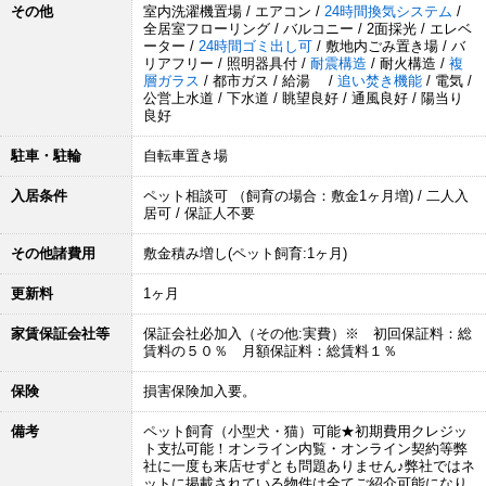
その他
室内洗濯機置場 / エアコン /
24時間換気システム
/
全居室フローリング / バルコニー / 2面採光 / エレベ
ーター /
24時間ゴミ出し可
/ 敷地内ごみ置き場 / バ
リアフリー / 照明器具付 /
耐震構造
/ 耐火構造 /
複
層ガラス
/ 都市ガス / 給湯 /
追い焚き機能
/ 電気 /
公営上水道 / 下水道 / 眺望良好 / 通風良好 / 陽当り
良好
駐車・駐輪
自転車置き場
入居条件
ペット相談可 （飼育の場合：敷金1ヶ月増) / 二人入
居可 / 保証人不要
その他諸費用
敷金積み増し(ペット飼育:1ヶ月)
更新料
1ヶ月
家賃保証会社等
保証会社必加入（その他:実費）※ 初回保証料：総
賃料の５０％ 月額保証料：総賃料１％
保険
損害保険加入要。
備考
ペット飼育（小型犬・猫）可能★初期費用クレジッ
ト支払可能！オンライン内覧・オンライン契約等弊
社に一度も来店せずとも問題ありません♪弊社ではネ
ットに掲載されている物件は全てご紹介可能になり