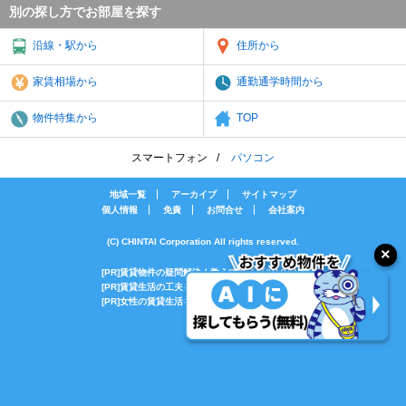
別の探し方でお部屋を探す
沿線・駅から
住所から
家賃相場から
通勤通学時間から
物件特集から
TOP
スマートフォン
パソコン
地域一覧
アーカイブ
サイトマップ
個人情報
免責
お問合せ
会社案内
(C) CHINTAI Corporation All rights reserved.
[PR]賃貸物件の疑問解決！教えてエイブルAGENT
[PR]賃貸生活の工夫を紹介！CHINTAI情報局
[PR]女性の賃貸生活を応援！Woman.CHINTAI