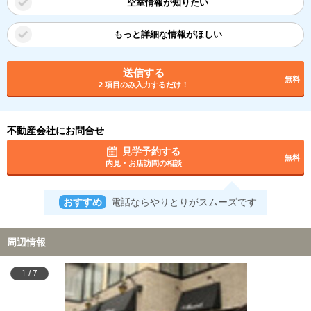
空室情報が知りたい
もっと詳細な情報がほしい
送信する
無料
2 項目のみ入力するだけ！
不動産会社にお問合せ
見学予約する
無料
内見・お店訪問の相談
おすすめ
電話ならやりとりがスムーズです
周辺情報
1
/
7