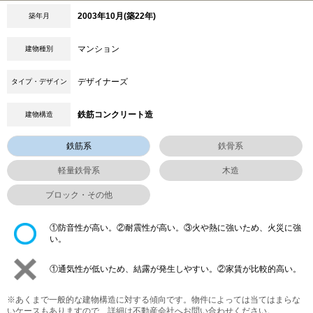
2003年10月(築22年)
築年月
マンション
建物種別
デザイナーズ
タイプ・デザイン
鉄筋コンクリート造
建物構造
鉄筋系
鉄骨系
軽量鉄骨系
木造
ブロック・その他
①防音性が高い。②耐震性が高い。③火や熱に強いため、火災に強
い。
①通気性が低いため、結露が発生しやすい。②家賃が比較的高い。
※あくまで一般的な建物構造に対する傾向です。物件によっては当てはまらな
いケースもありますので、詳細は不動産会社へお問い合わせください。