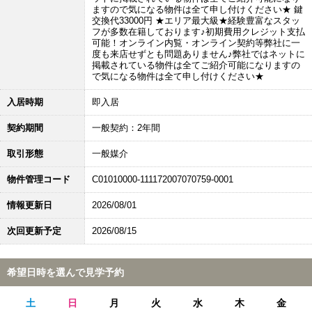
ますので気になる物件は全て申し付けください★ 鍵
交換代33000円 ★エリア最大級★経験豊富なスタッ
フが多数在籍しております♪初期費用クレジット支払
可能！オンライン内覧・オンライン契約等弊社に一
度も来店せずとも問題ありません♪弊社ではネットに
掲載されている物件は全てご紹介可能になりますの
で気になる物件は全て申し付けください★
入居時期
即入居
契約期間
一般契約：2年間
取引形態
一般媒介
物件管理コード
C01010000-111172007070759-0001
情報更新日
2026/08/01
次回更新予定
2026/08/15
希望日時を選んで見学予約
土
日
月
火
水
木
金