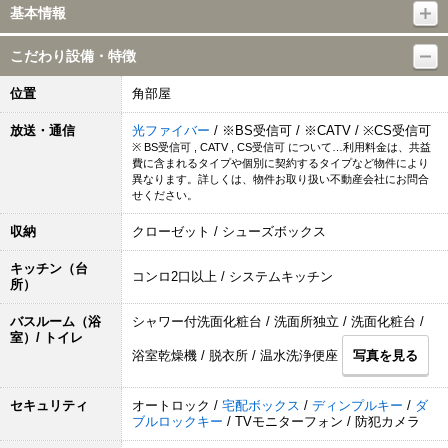
基本情報
こだわり設備・特徴
位置
角部屋
放送・通信
光ファイバー
/ ※BS受信可 / ※CATV / ※CS受信可
※ BS受信可 , CATV , CS受信可 について…利用料金は、共益
費に含まれるタイプや個別に契約するタイプなど物件により
異なります。詳しくは、物件お取り扱い不動産会社にお問合
せください。
収納
クローゼット / シューズボックス
キッチン（台
コンロ2口以上 / システムキッチン
所）
バスルーム（浴
シャワー付洗面化粧台 / 洗面所独立 / 洗面化粧台 /
室）/ トイレ
浴室乾燥機 / 脱衣所 / 温水洗浄便座
写真を見る
セキュリティ
オートロック /
宅配ボックス
/
ディンプルキー
/
ダ
ブルロックキー
/ TVモニターフォン / 防犯カメラ