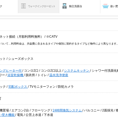
ク
ウォークインクローゼット
独立洗面台
追い
ネット接続（月額利用料無料）
/
※CATV
V について…利用料金は、共益費に含まれるタイプや個別に契約するタイプなど物件により異なりま
ット
/
シューズボックス
キングヒーター付
/
コンロ2口
/
コンロ2口以上
/
システムキッチン
/
シャワー付洗面化
ワー
/
浴室乾燥機
/
脱衣所
/
トイレ
/
温水洗浄便座
ック
/
宅配ボックス
/
TVモニターフォン
/
防犯カメラ
可
機置場
/
エアコン2台
/
フローリング
/
24時間換気システム
/
バルコニー
/
2面採光
/
い焚き機能
/
電気
/
公営上水道
/
下水道