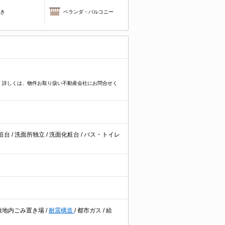
焚き
ベランダ・バルコニー
す。詳しくは、物件お取り扱い不動産会社にお問合せく
粧台
/
洗面所独立
/
洗面化粧台
/
バス・トイレ
敷地内ごみ置き場
/
耐震構造
/
都市ガス
/
給