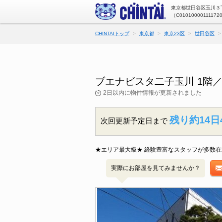
東京都世田谷区玉川３丁
（C01010000111172
CHINTAIトップ
東京都
東京23区
世田谷区
ブエナビスタ二子玉川 1階
2日以内に物件情報が更新されました
残り約14日
次回更新予定日まで
★エリア最大級★ 経験豊富なスタッフが多数在
実際にお部屋を見てみませんか？