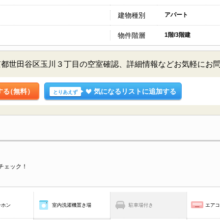
建物種別
アパート
物件階層
1階/3階建
京都世田谷区玉川３丁目の空室確認、詳細情報などお気軽にお
する
（無料）
気になるリストに追加する
とりあえず
チェック！
ーホン
室内洗濯機置き場
駐車場付き
エア