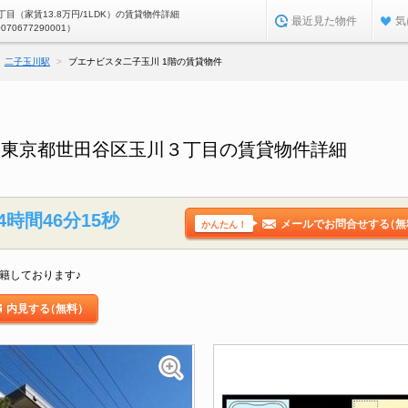
目（家賃13.8万円/1LDK）の賃貸物件詳細
最近見た物件
気
0070677290001）
二子玉川駅
ブエナビスタ二子玉川 1階の賃貸物件
／東京都世田谷区玉川３丁目の賃貸物件詳細
4時間46分14秒
メールでお問合せする
（無
かんたん！
籍しております♪
内見する
（無料）