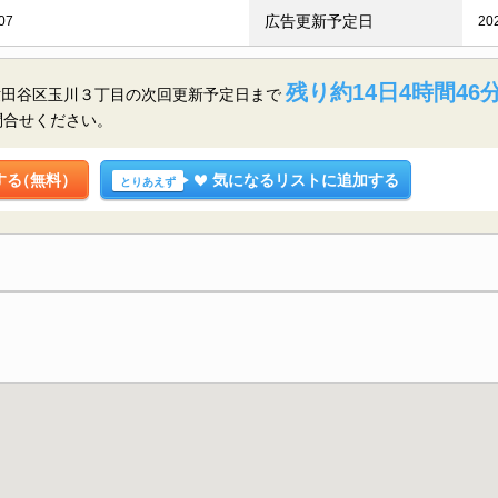
広告更新予定日
07
20
残り約14日4時間46分
世田谷区玉川３丁目の
次回更新予定日まで
問合せください。
する
（無料）
気になるリストに追加する
とりあえず