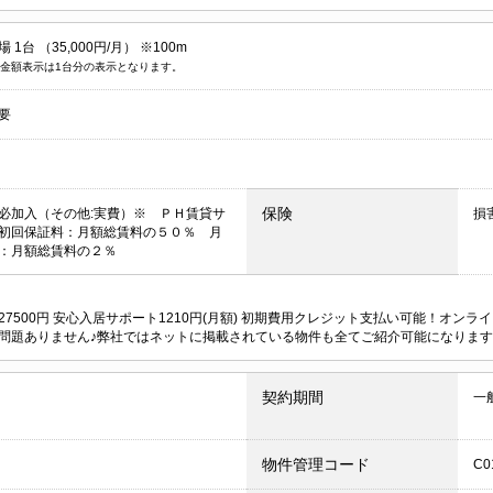
 1台 （35,000円/月） ※100m
金額表示は1台分の表示となります。
要
保険
必加入（その他:実費）※ ＰＨ賃貸サ
損
初回保証料：月額総賃料の５０％ 月
：月額総賃料の２％
27500円 安心入居サポート1210円(月額) 初期費用クレジット支払い可能！オ
問題ありません♪弊社ではネットに掲載されている物件も全てご紹介可能になりま
契約期間
一
物件管理コード
C0