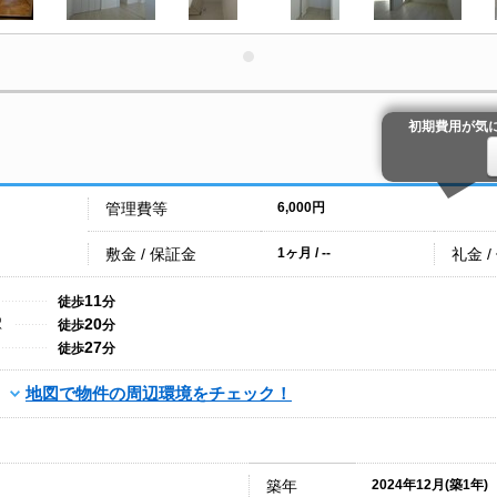
初期費用が気
管理費等
6,000円
敷金 / 保証金
礼金 /
1ヶ月 / --
11
徒歩
分
20
駅
徒歩
分
27
徒歩
分
地図で物件の周辺環境をチェック！
築年
2024年12月(築1年)