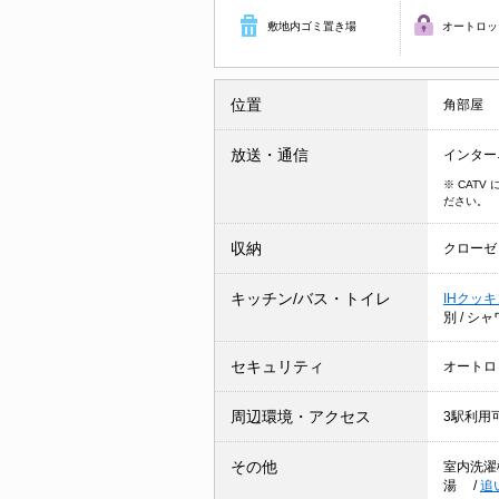
敷地内ゴミ置き場
オートロッ
位置
角部屋
放送・通信
インター
※ CAT
ださい。
収納
クローゼ
キッチン/バス・トイレ
IHクッ
別
/
シャ
セキュリティ
オートロ
周辺環境・アクセス
3駅利用
その他
室内洗濯
湯
/
追