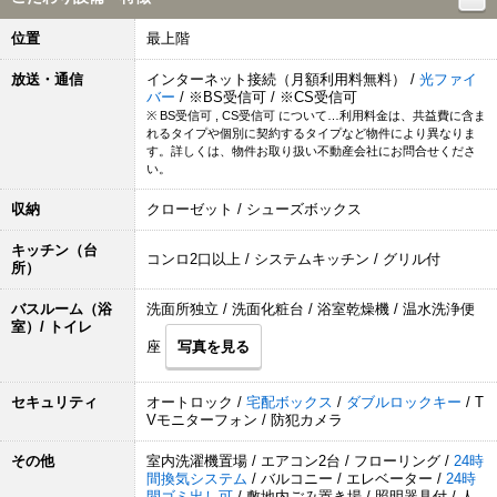
位置
最上階
放送・通信
インターネット接続（月額利用料無料） /
光ファイ
バー
/ ※BS受信可 / ※CS受信可
※ BS受信可 , CS受信可 について…利用料金は、共益費に含ま
れるタイプや個別に契約するタイプなど物件により異なりま
す。詳しくは、物件お取り扱い不動産会社にお問合せくださ
い。
収納
クローゼット / シューズボックス
キッチン（台
コンロ2口以上 / システムキッチン / グリル付
所）
バスルーム（浴
洗面所独立 / 洗面化粧台 / 浴室乾燥機 / 温水洗浄便
室）/ トイレ
座
写真を見る
セキュリティ
オートロック /
宅配ボックス
/
ダブルロックキー
/ T
Vモニターフォン / 防犯カメラ
その他
室内洗濯機置場 / エアコン2台 / フローリング /
24時
間換気システム
/ バルコニー / エレベーター /
24時
間ゴミ出し可
/ 敷地内ごみ置き場 / 照明器具付 / 人