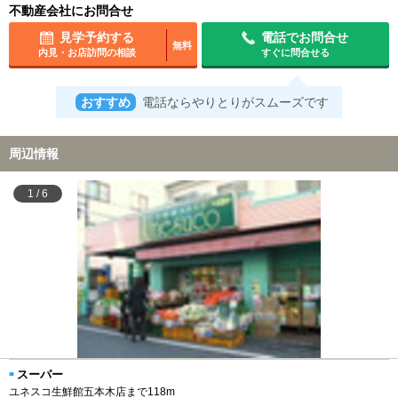
不動産会社にお問合せ
見学予約する
電話でお問合せ
無料
内見・お店訪問の相談
すぐに問合せる
おすすめ
電話ならやりとりがスムーズです
周辺情報
1
/
6
スーパー
ユネスコ生鮮館五本木店まで118m