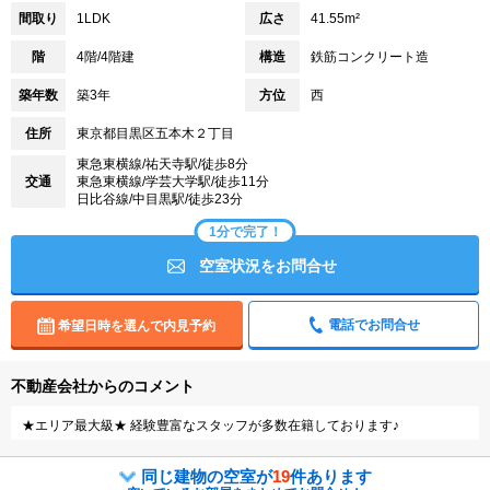
間取り
1LDK
広さ
41.55m²
階
4階/4階建
構造
鉄筋コンクリート造
築年数
築3年
方位
西
住所
東京都目黒区五本木２丁目
東急東横線/祐天寺駅/徒歩8分
交通
東急東横線/学芸大学駅/徒歩11分
日比谷線/中目黒駅/徒歩23分
1分で完了！
空室状況をお問合せ
電話でお問合せ
希望日時を選んで内見予約
不動産会社からのコメント
★エリア最大級★ 経験豊富なスタッフが多数在籍しております♪
同じ建物の空室が
19
件あります