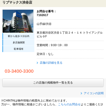
リブマックス渋谷店
お問合せ番号：
7102617
山手線/渋谷
東京都渋谷区渋谷１丁目２４－１４ トライアングル
駅から徒歩３分以内
ビル９F
多店舗展開
営業時間：9:00~19：00
駐車場有
定休日：なし
店舗の詳細を見る
03-3400-3300
この店舗の掲載物件一覧を見る
アイコンの説明
※CHINTAIは物件情報の精度向上に努めております。
万が一、物件情報に相違がございましたら、
こちらのお問合せ
よりご連絡くださ