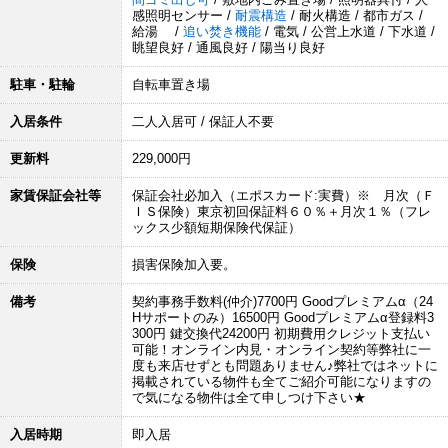
感照明センサー /
耐震構造
/ 耐火構造 / 都市ガス /
給湯 /
追い焚き機能
/ 電気 / 公営上水道 / 下水道 /
眺望良好 / 通風良好 / 陽当り良好
駐車・駐輪
自転車置き場
入居条件
二人入居可 / 保証人不要
更新料
229,000円
家賃保証会社等
保証会社必加入（エポスカード:実費）※ 月次（Ｆ
ＩＳ保険）東京初回保証料６０％＋月次１％（フレ
ックス少額短期保険代保証）
保険
損害保険加入要。
備考
契約事務手数料(仲介)7700円 Goodプレミアムα（24
Hサポートのみ）16500円 Goodプレミアムα登録料3
300円 鍵交換代24200円 初期費用クレジット支払い
可能！オンライン内見・オンライン契約等弊社に一
度も来店せずとも問題ありません♪弊社ではネットに
掲載されている物件も全てご紹介可能になりますの
で気になる物件は全て申しつけ下さい★
入居時期
即入居