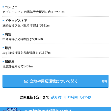
コンビニ
セブンイレブン 目黒祐天寺駅西口店まで521m
ドラッグストア
株式会社フタバ薬局 本部まで921m
病院
中島内科小児科医院まで837m
銀行
みずほ銀行碑文谷出張所まで1627m
郵便局
目黒郵便局まで1409m
立地や周辺環境について聞く
無料
次回更新予定日まで
残り約13日12時間53分14秒