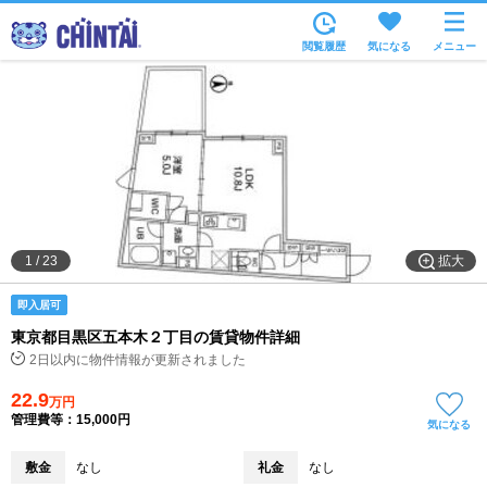
お部屋を探す
閲覧履歴
気になる
メニュー
沿線・駅から
住所から
家賃相場から
通勤通学時間から
物件特集から
拡大
1
/
23
不動産会社から
即入居可
TOP
東京都目黒区五本木２丁目の賃貸物件詳細
2日以内に物件情報が更新されました
22.9
万円
管理費等：15,000円
気になる
敷金
なし
礼金
なし