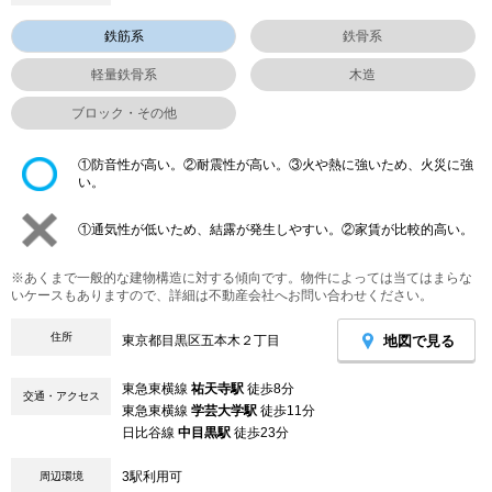
鉄筋系
鉄骨系
軽量鉄骨系
木造
ブロック・その他
①防音性が高い。②耐震性が高い。③火や熱に強いため、火災に強
い。
①通気性が低いため、結露が発生しやすい。②家賃が比較的高い。
※あくまで一般的な建物構造に対する傾向です。物件によっては当てはまらな
いケースもありますので、詳細は不動産会社へお問い合わせください。
住所
地図で見る
東京都目黒区五本木２丁目
東急東横線
祐天寺駅
徒歩8分
交通・アクセス
東急東横線
学芸大学駅
徒歩11分
日比谷線
中目黒駅
徒歩23分
3駅利用可
周辺環境