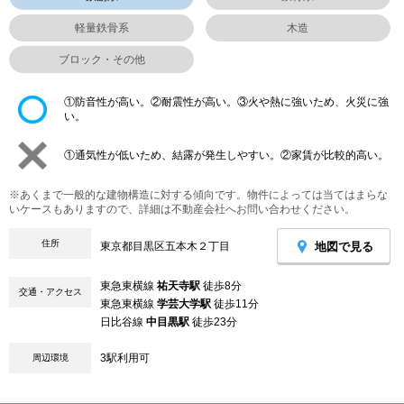
軽量鉄骨系
木造
ブロック・その他
①防音性が高い。②耐震性が高い。③火や熱に強いため、火災に強
い。
①通気性が低いため、結露が発生しやすい。②家賃が比較的高い。
※あくまで一般的な建物構造に対する傾向です。物件によっては当てはまらな
いケースもありますので、詳細は不動産会社へお問い合わせください。
住所
地図で見る
東京都目黒区五本木２丁目
東急東横線
祐天寺駅
徒歩8分
交通・アクセス
東急東横線
学芸大学駅
徒歩11分
日比谷線
中目黒駅
徒歩23分
3駅利用可
周辺環境