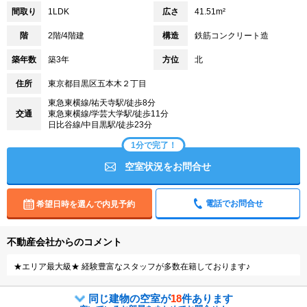
間取り
1LDK
広さ
41.51m²
階
2階/4階建
構造
鉄筋コンクリート造
築年数
築3年
方位
北
住所
東京都目黒区五本木２丁目
東急東横線/祐天寺駅/徒歩8分
交通
東急東横線/学芸大学駅/徒歩11分
日比谷線/中目黒駅/徒歩23分
1分で完了！
空室状況をお問合せ
電話でお問合せ
希望日時を選んで内見予約
不動産会社からのコメント
★エリア最大級★ 経験豊富なスタッフが多数在籍しております♪
同じ建物の空室が
18
件あります