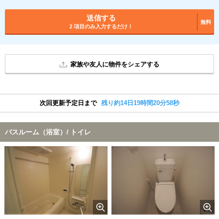
送信する
無料
2 項目のみ入力するだけ！
家族や友人に物件をシェアする
次回更新予定日まで
残り約14日19時間20分57秒
バスルーム（浴室）/ トイレ