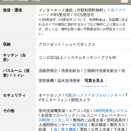
放送・通信
インターネット接続（月額利用料無料） /
光ファイ
バー
/ ※BS受信可 / ※CS受信可
※ BS受信可 , CS受信可 について…利用料金は、共益費に含ま
れるタイプや個別に契約するタイプなど物件により異なりま
す。詳しくは、物件お取り扱い不動産会社にお問合せくださ
い。
収納
クローゼット / シューズボックス
キッチン（台
コンロ2口以上 / システムキッチン / グリル付
所）
バスルーム（浴
洗面所独立 / 洗面化粧台 / 三面鏡付洗面化粧台 / 浴
室）/ トイレ
室乾燥機 / 温水洗浄便座
写真を見る
セキュリティ
オートロック /
宅配ボックス
/
ダブルロックキー
/ T
Vモニターフォン / 防犯カメラ
その他
室内洗濯機置場 / エアコン2台 /
24時間換気システム
/ 全居室フローリング / バルコニー / エレベーター /
24時間ゴミ出し可
/ 敷地内ごみ置き場 / 照明器具付 /
人感照明センサー /
耐震構造
/ 耐火構造 / 都市ガス /
給湯 /
追い焚き機能
/ 電気 / 公営上水道 / 下水道 /