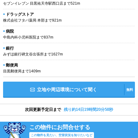
セブンイレブン 目黒祐天寺駅西口店まで521m
ドラッグストア
株式会社フタバ薬局 本部まで921m
病院
中島内科小児科医院まで837m
銀行
みずほ銀行碑文谷出張所まで1627m
郵便局
目黒郵便局まで1409m
立地や周辺環境について聞く
無料
次回更新予定日まで
残り約14日19時間20分57秒
この物件にお問合せする
この物件を見たい、空室状況を知りたいなど