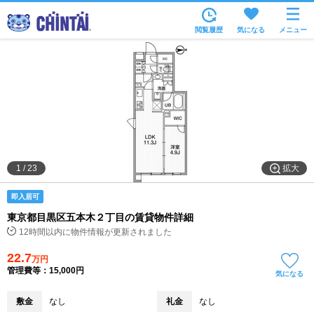
お部屋を探す
閲覧履歴
気になる
メニュー
沿線・駅から
住所から
家賃相場から
通勤通学時間から
物件特集から
拡大
1
/
23
不動産会社から
即入居可
TOP
東京都目黒区五本木２丁目の賃貸物件詳細
12時間以内に物件情報が更新されました
22.7
万円
管理費等：15,000円
気になる
敷金
なし
礼金
なし