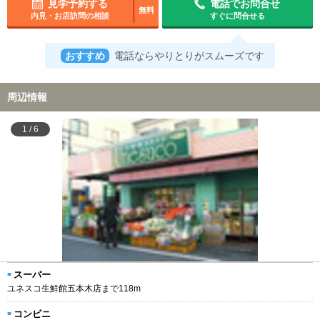
見学予約する
電話でお問合せ
無料
内見・お店訪問の相談
すぐに問合せる
おすすめ
電話ならやりとりがスムーズです
周辺情報
1
/
6
スーパー
ユネスコ生鮮館五本木店まで118m
コンビニ