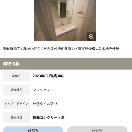
洗面所独立 / 洗面化粧台 / 三面鏡付洗面化粧台 / 浴室乾燥機 / 温水洗浄便座
建物情報
2023年02月(築3年)
築年月
マンション
建物種別
外壁タイル張り
タイプ・デザイン
鉄筋コンクリート造
建物構造
鉄筋系
鉄骨系