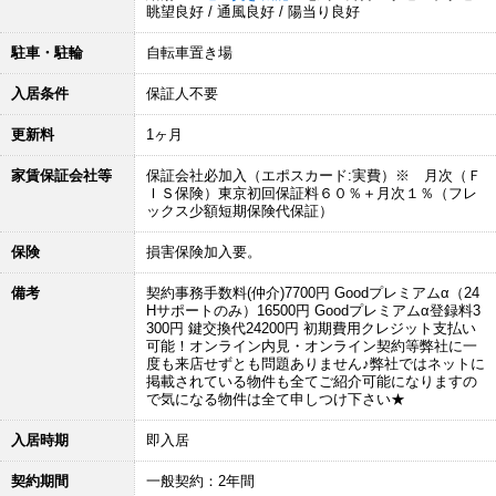
眺望良好 / 通風良好 / 陽当り良好
駐車・駐輪
自転車置き場
入居条件
保証人不要
更新料
1ヶ月
家賃保証会社等
保証会社必加入（エポスカード:実費）※ 月次（Ｆ
ＩＳ保険）東京初回保証料６０％＋月次１％（フレ
ックス少額短期保険代保証）
保険
損害保険加入要。
備考
契約事務手数料(仲介)7700円 Goodプレミアムα（24
Hサポートのみ）16500円 Goodプレミアムα登録料3
300円 鍵交換代24200円 初期費用クレジット支払い
可能！オンライン内見・オンライン契約等弊社に一
度も来店せずとも問題ありません♪弊社ではネットに
掲載されている物件も全てご紹介可能になりますの
で気になる物件は全て申しつけ下さい★
入居時期
即入居
契約期間
一般契約：2年間