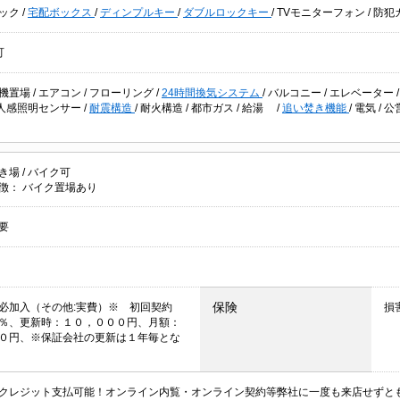
ック
/
宅配ボックス
/
ディンプルキー
/
ダブルロックキー
/
TVモニターフォン
/
防犯
可
機置場
/
エアコン
/
フローリング
/
24時間換気システム
/
バルコニー
/
エレベーター
人感照明センサー
/
耐震構造
/
耐火構造
/
都市ガス
/
給湯
/
追い焚き機能
/
電気
/
公
き場
/
バイク可
徴：
バイク置場あり
要
保険
必加入（その他:実費）※ 初回契約
損
％、更新時：１０，０００円、月額：
０円、※保証会社の更新は１年毎とな
クレジット支払可能！オンライン内覧・オンライン契約等弊社に一度も来店せずと