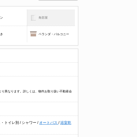
コン
角部屋
焚き
ベランダ・バルコニー
件により異なります。詳しくは、物件お取り扱い不動産会
ス・トイレ別
/
シャワー
/
オートバス
/
浴室乾