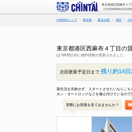
東京都港区西麻布４丁目
（C01009999111159
CHINTAIトップ
東京都
東京23区
港区
六
東京都港区西麻布４丁目の
9時間以内に物件情報が更新されました
残り約14日
次回更新予定日まで
新生活を失敗せず、スタートさせたいならこちらの
ホン・オートロックなどを備え付けているので
実際にお部屋を見てみませんか？