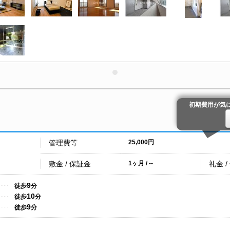
初期費用が気
管理費等
25,000円
敷金 / 保証金
礼金 /
1ヶ月 / --
9
徒歩
分
10
徒歩
分
9
徒歩
分