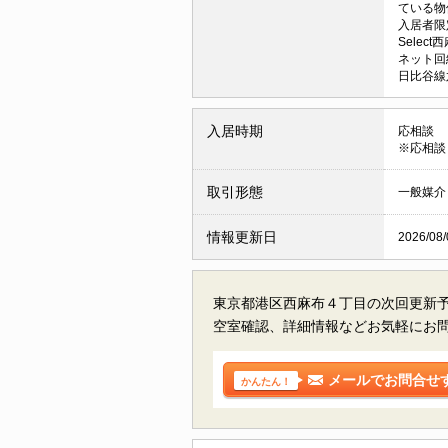
ている物
入居者限定
Sele
ネット回
日比谷線
入居時期
応相談
※応相談
取引形態
一般媒介
情報更新日
2026/08/
東京都港区西麻布４丁目の
次回更新
空室確認、詳細情報などお気軽にお
メールでお問合せ
かんたん！