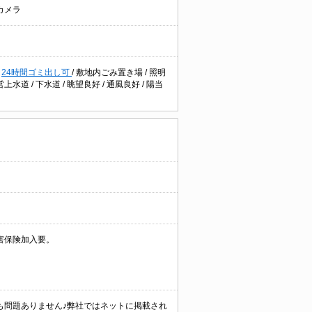
カメラ
/
24時間ゴミ出し可
/
敷地内ごみ置き場
/
照明
営上水道
/
下水道
/
眺望良好
/
通風良好
/
陽当
害保険加入要。
も問題ありません♪弊社ではネットに掲載され