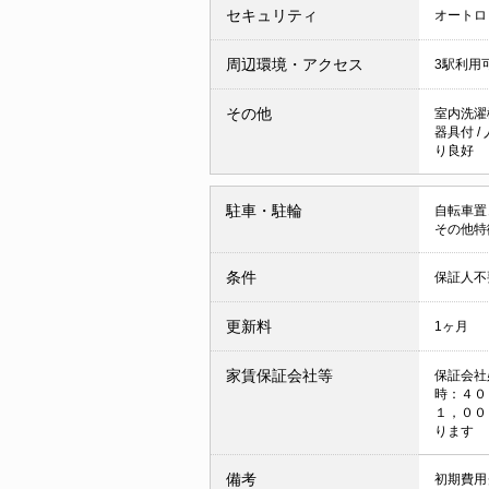
セキュリティ
オートロ
周辺環境・アクセス
3駅利用
その他
室内洗濯
器具付
/
り良好
駐車・駐輪
自転車置
その他特
条件
保証人不
更新料
1ヶ月
家賃保証会社等
保証会社
時：４０
１，００
ります
備考
初期費用