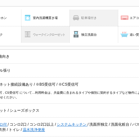
ーホン
室内洗濯機置き場
駐車場付き
エア
ク
ウォークインクローゼット
独立洗面台
追い
南向き
ル張り
ネット接続設備あり
/
※BS受信可
/
※CS受信可
信可 , CS受信可 について…利用料金は、共益費に含まれるタイプや個別に契約するタイプなど物
せください。
ット
/
シューズボックス
ロ付
/
コンロ2口
/
コンロ2口以上
/
システムキッチン
/
洗面所独立
/
洗面化粧台
/
バ
衣所
/
トイレ
/
温水洗浄便座