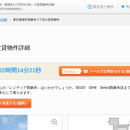
（家賃42.1万円/2LDK）の賃貸物件詳細
最近見た物件
気
0071018430001）
本木駅
東京都港区西麻布４丁目の賃貸物件
賃貸物件詳細
22時間14分20秒
メールでお問合せする
（無
かんたん！
「レジディア西麻布」はいかがでしょうか。SEIJO ISHII Select西麻布店
安心して暮らせます。
内見する
（無料）