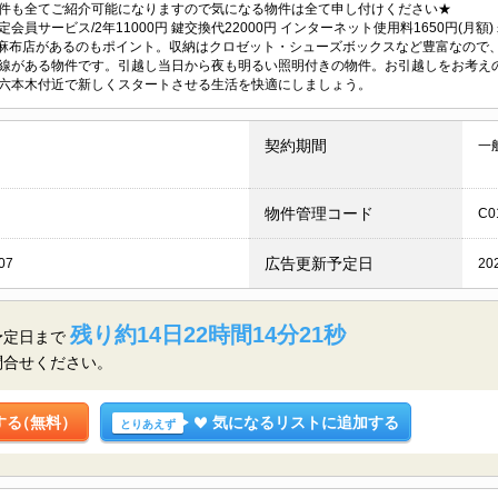
件も全てご紹介可能になりますので気になる物件は全て申し付けください★
会員サービス/2年11000円 鍵交換代22000円 インターネット使用料1650円(月額) 
ct西麻布店があるのもポイント。収納はクロゼット・シューズボックスなど豊富なの
線がある物件です。引越し当日から夜も明るい照明付きの物件。お引越しをお考え
六本木付近で新しくスタートさせる生活を快適にしましょう。
契約期間
一
物件管理コード
C0
広告更新予定日
07
20
残り約14日22時間14分20秒
予定日まで
問合せください。
する
（無料）
気になるリストに追加する
とりあえず