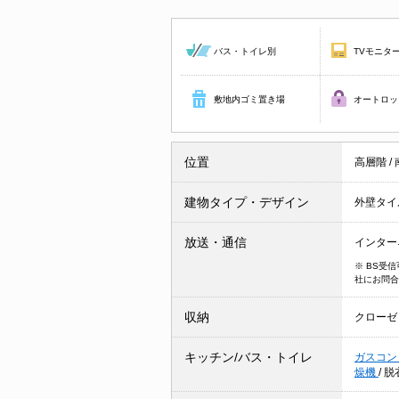
バス・トイレ別
TVモニタ
敷地内ゴミ置き場
オートロッ
位置
高層階
/
建物タイプ・デザイン
外壁タイ
放送・通信
インター
※ BS受
社にお問合
収納
クローゼ
キッチン/バス・トイレ
ガスコン
燥機
/
脱