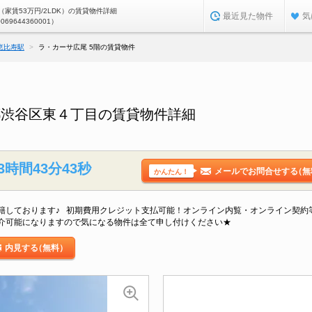
家賃53万円/2LDK）の賃貸物件詳細
最近見た物件
気
0069644360001）
恵比寿駅
ラ・カーサ広尾 5階の賃貸物件
都渋谷区東４丁目の賃貸物件詳細
3時間43分42秒
メールでお問合せする
（無
かんたん！
籍しております♪ 初期費用クレジット支払可能！オンライン内覧・オンライン契約
介可能になりますので気になる物件は全て申し付けください★
内見する
（無料）