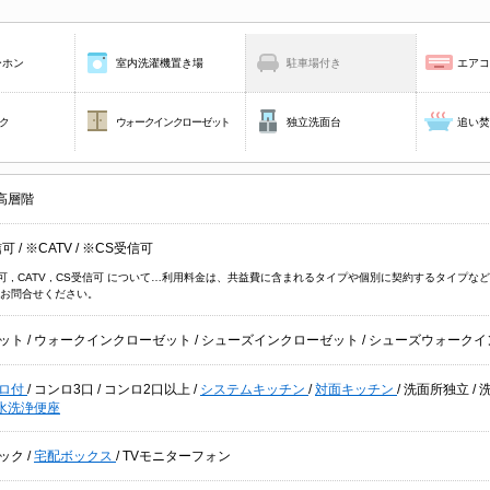
ーホン
室内洗濯機置き場
駐車場付き
エア
ク
ウォークインクローゼット
独立洗面台
追い
高層階
信可
/
※CATV
/
※CS受信可
信可 , CATV , CS受信可 について…利用料金は、共益費に含まれるタイプや個別に契約するタイ
お問合せください。
ット
/
ウォークインクローゼット
/
シューズインクローゼット
/
シューズウォークイ
ロ付
/
コンロ3口
/
コンロ2口以上
/
システムキッチン
/
対面キッチン
/
洗面所独立
/
水洗浄便座
ック
/
宅配ボックス
/
TVモニターフォン