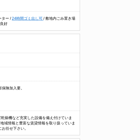
ーター
/
24時間ゴミ出し可
/
敷地内ごみ置き場
良好
害保険加入要。
浴室乾燥機など充実した設備を備え付けていま
な地域情報と豊富な賃貸情報を取り扱っていま
にお任せ下さい。