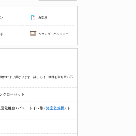
コン
角部屋
焚き
ベランダ・バルコニー
プなど物件により異なります。詳しくは、物件お取り扱い不
ンクローゼット
洗面化粧台
/
バス・トイレ別
/
浴室乾燥機
/
ト