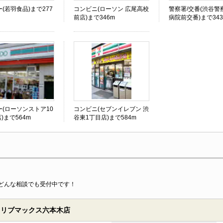
(若羽食品)まで277
コンビニ(ローソン 広尾高校
警察署/交番(渋谷警
前店)まで346m
病院前交番)まで34
(ローソンストア10
コンビニ(セブンイレブン 渋
店)まで564m
谷東1丁目店)まで584m
どんな相談でも受付中です！
 リブマックス六本木店