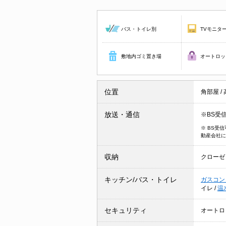
バス・トイレ別
TVモニタ
敷地内ゴミ置き場
オートロッ
位置
角部屋
/
放送・通信
※BS受
※ BS受
動産会社に
収納
クローゼ
キッチン/バス・トイレ
ガスコン
イレ
/
温
セキュリティ
オートロ