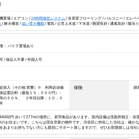
可
機置場
/
エアコン
/
24時間換気システム
/
全居室フローリング
/
バルコニー
/
エレベ
造
/
耐火構造
/
追い焚き機能
/
電気
/
公営上水道
/
下水道
/
眺望良好
/
通風良好
/
陽当り
徴：
バイク置場あり
居可
/
保証人不要
/
外国人可
保険
必加入（その他:実費）※ 利用必須備
損
保証委託料（最低１５，０００円）：
等の５０％、 ２年目以降：１０，０
年
44000円 歩いて277mの場所に、若羽食品があります。室内設備は洗面所独立・
DKのお住まいです。こちらは現在空家の物件です。渋谷区に特化した当社は、確か
をあまりお持ちでない方にも親切にサポート致しますので、ぜひお部屋探しは当社