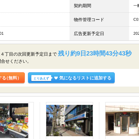
契約期間
一
物件管理コード
C0
広告更新予定日
01
20
残り約9日23時間43分42秒
東４丁目の
次回更新予定日まで
問合せください。
する
（無料）
気になるリストに追加する
とりあえず