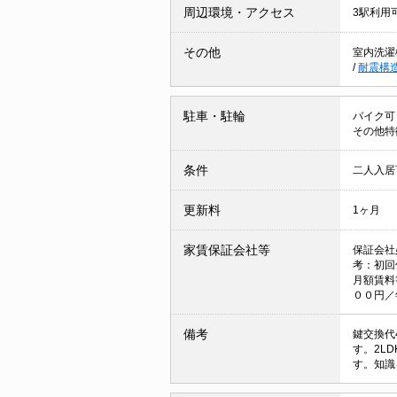
周辺環境・アクセス
3駅利用
その他
室内洗濯
/
耐震構
駐車・駐輪
バイク可
その他特
条件
二人入
更新料
1ヶ月
家賃保証会社等
保証会社
考：初回
月額賃料
００円／
備考
鍵交換代
す。2L
す。知識