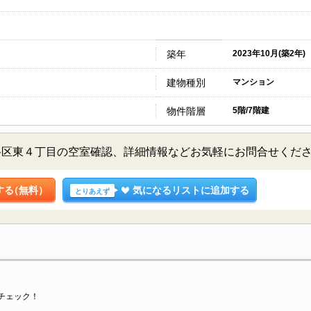
築年
2023年10月(築2年)
建物種別
マンション
物件階層
5階/7階建
谷区東４丁目の空室確認、詳細情報などお気軽にお問合せくだ
する
（無料）
気になるリストに追加する
とりあえず
チェック！