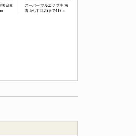
察署日赤
スーパー(マルエツ プチ 南
3m
青山七丁目店)まで417m