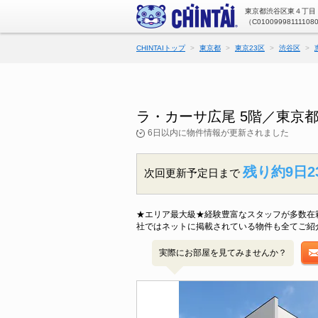
東京都渋谷区東４丁目（
（C01009998111108
CHINTAIトップ
東京都
東京23区
渋谷区
ラ・カーサ広尾 5階／東京
6日以内に物件情報が更新されました
残り約9日2
次回更新予定日まで
★エリア最大級★経験豊富なスタッフが多数在
社ではネットに掲載されている物件も全てご紹
実際にお部屋を見てみませんか？