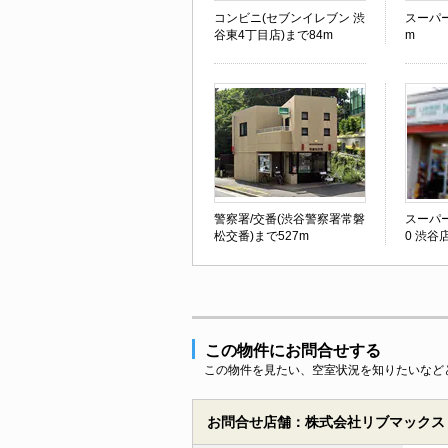
コンビニ(セブンイレブン 渋
スーパー
谷東4丁目店)まで84m
m
警察署/交番(渋谷警察署常磐
スーパー
松交番)まで527m
0 渋谷
この物件にお問合せする
この物件を見たい、空室状況を知りたいなど
お問合せ店舗：株式会社リブマックス