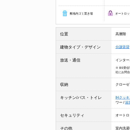
敷地内ゴミ置き場
オートロッ
位置
高層階
建物タイプ・デザイン
分譲賃貸
放送・通信
インター
※ BS受
社にお問合
収納
クローゼ
キッチン/バス・トイレ
IHクッ
ワー
/
浴
セキュリティ
オートロ
その他
室内洗濯