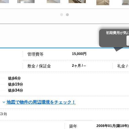
初期費用が気
管理費等
15,000円
敷金 / 保証金
礼金 /
2ヶ月 / --
6
徒歩
分
19
徒歩
分
34
徒歩
分
地図で物件の周辺環境をチェック！
3.9)
築年
2008年01月(築18年)