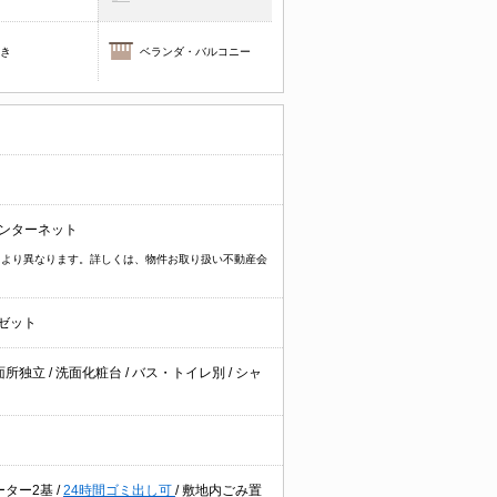
焚き
ベランダ・バルコニー
インターネット
物件により異なります。詳しくは、物件お取り扱い不動産会
ゼット
面所独立
/
洗面化粧台
/
バス・トイレ別
/
シャ
ーター2基
/
24時間ゴミ出し可
/
敷地内ごみ置