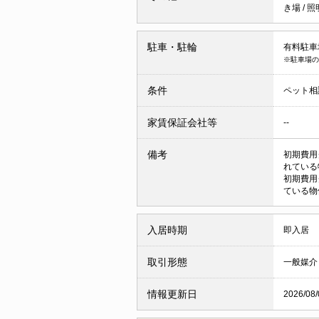
き場
/
照
駐車・駐輪
有料駐車場 
※駐車場の
条件
ペット相
家賃保証会社等
--
備考
初期費用
れている
初期費用
ている物
入居時期
即入居
取引形態
一般媒介
情報更新日
2026/08/