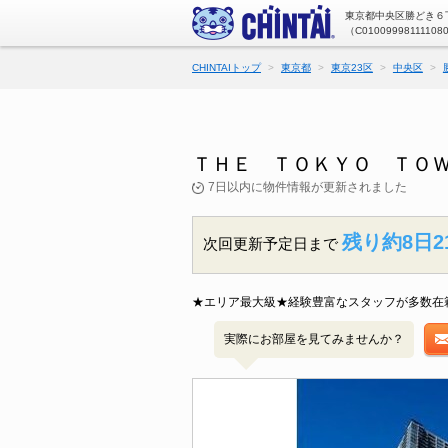
東京都中央区勝どき６丁
（C01009998111108
CHINTAIトップ
東京都
東京23区
中央区
ＴＨＥ ＴＯＫＹＯ ＴＯＷ
7日以内に物件情報が更新されました
残り約8日2
次回更新予定日まで
★エリア最大級★経験豊富なスタッフが多数在
実際にお部屋を見てみませんか？