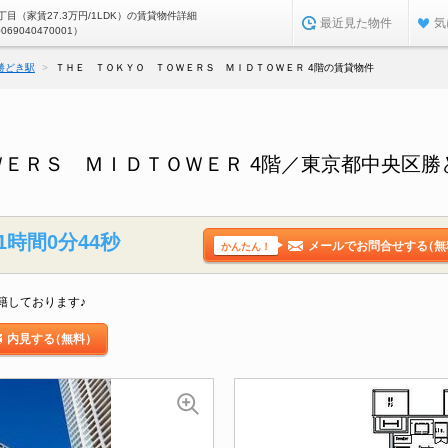
目（家賃27.3万円/1LDK）の賃貸物件詳細
最近見た物件
気
0069040470001）
勝どき駅
ＴＨＥ ＴＯＫＹＯ ＴＯＷＥＲＳ ＭＩＤＴＯＷＥＲ 4階の賃貸物件
ＥＲＳ ＭＩＤＴＯＷＥＲ 4階／東京都中央区勝
1時間0分43秒
メールでお問合せする
（無
かんたん！
籍しております♪
内見する
（無料）