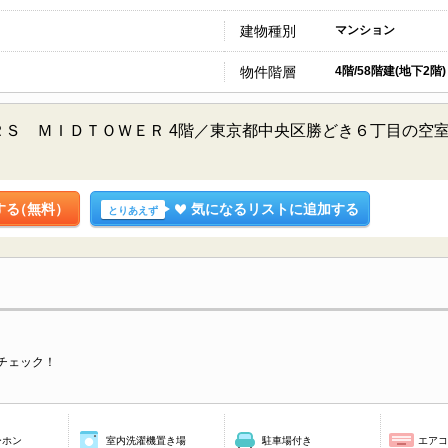
建物種別
マンション
物件階層
4階/58階建(地下2階)
ＲＳ ＭＩＤＴＯＷＥＲ 4階／東京都中央区勝どき６丁目の空
する
（無料）
気になるリストに追加する
とりあえず
チェック！
ーホン
室内洗濯機置き場
駐車場付き
エア