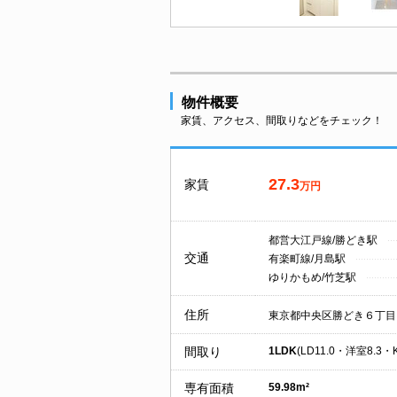
物件概要
家賃、アクセス、間取りなどをチェック！
27.3
家賃
万円
都営大江戸線/勝どき駅
交通
有楽町線/月島駅
ゆりかもめ/竹芝駅
住所
東京都中央区勝どき６丁目
間取り
1LDK
(LD11.0・洋室8.3・K
専有面積
59.98m²