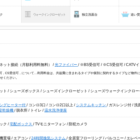
ク
ウォークインクローゼット
独立洗面台
追い
ネット接続（月額利用料無料）
/
光ファイバー
/
※BS受信可
/
※CS受信可
/
CATV
信可 , CS受信可 , について…利用料金は、共益費に含まれるタイプや個別に契約するタイプなど
せください。
ット
/
シューズボックス
/
シューズインクローゼット
/
シューズウォークインクロー
キングヒーター付
/
コンロ3口
/
コンロ2口以上
/
システムキッチン
/
ガスレンジ付
/
洗
室乾燥機
/
脱衣所
/
トイレ
/
温水洗浄便座
ック
/
宅配ボックス
/
TVモニターフォン
/
防犯カメラ
機置場
/
エアコン
/
24時間換気システム
/
全居室フローリング
/
バルコニー
/
エレベ