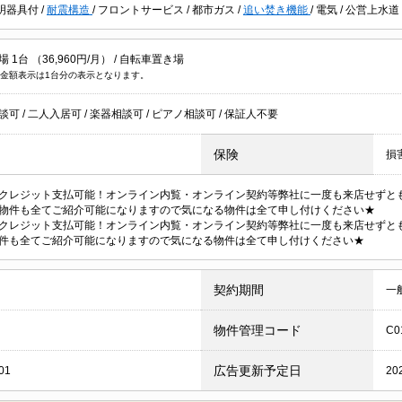
明器具付
/
耐震構造
/
フロントサービス
/
都市ガス
/
追い焚き機能
/
電気
/
公営上水道
1台 （36,960円/月） /
自転車置き場
金額表示は1台分の表示となります。
談可
/
二人入居可
/
楽器相談可
/
ピアノ相談可
/
保証人不要
保険
損
クレジット支払可能！オンライン内覧・オンライン契約等弊社に一度も来店せずとも
物件も全てご紹介可能になりますので気になる物件は全て申し付けください★
クレジット支払可能！オンライン内覧・オンライン契約等弊社に一度も来店せずと
件も全てご紹介可能になりますので気になる物件は全て申し付けください★
契約期間
一
物件管理コード
C0
広告更新予定日
01
20