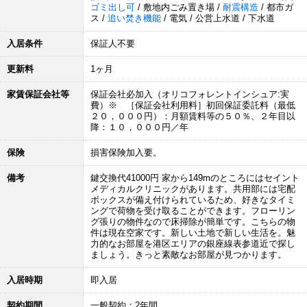
ゴミ出し可
/ 敷地内ごみ置き場 /
耐震構造
/ 都市ガ
ス /
追い焚き機能
/ 電気 / 公営上水道 / 下水道
入居条件
保証人不要
更新料
1ヶ月
家賃保証会社等
保証会社必加入（オリコフォレントインシュア:実
費）※ ［保証会社利用料］初回保証委託料（最低
２０，０００円）：月額賃料等の５０％、２年目以
降：１０，０００円／年
保険
損害保険加入要。
備考
鍵交換代41000円 家から149mのところにはセイント
メディカルクリニックがあります。共用部には宅配
ボックスが備え付けられているため、好きなタイミ
ングで荷物を受け取ることができます。フローリン
グ張りの物件なので床掃除が簡単です。こちらの物
件は現在空家です。新しい土地で新しい生活を。魅
力的なお部屋を港区エリアの銀座線表参道近で探し
ましょう。きっと素敵なお部屋が見つかります。
入居時期
即入居
契約期間
一般契約：2年間