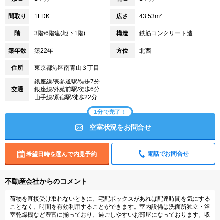
間取り
1LDK
広さ
43.53m²
階
3階/6階建(地下1階)
構造
鉄筋コンクリート造
築年数
築22年
方位
北西
住所
東京都港区南青山３丁目
銀座線/表参道駅/徒歩7分
交通
銀座線/外苑前駅/徒歩6分
山手線/原宿駅/徒歩22分
1分で完了！
空室状況をお問合せ
電話でお問合せ
希望日時を選んで内見予約
不動産会社からのコメント
荷物を直接受け取れないときに、宅配ボックスがあれば配達時間を気にする
ことなく、時間を有効利用することができます。室内設備は洗面所独立・浴
室乾燥機など豊富に揃っており、過ごしやすいお部屋になっております。収