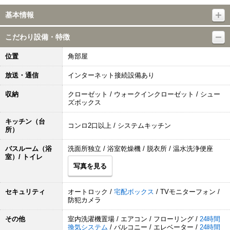
基本情報
こだわり設備・特徴
位置
角部屋
放送・通信
インターネット接続設備あり
収納
クローゼット / ウォークインクローゼット / シュー
ズボックス
キッチン（台
コンロ2口以上 / システムキッチン
所）
バスルーム（浴
洗面所独立 / 浴室乾燥機 / 脱衣所 / 温水洗浄便座
室）/ トイレ
写真を見る
セキュリティ
オートロック /
宅配ボックス
/ TVモニターフォン /
防犯カメラ
その他
室内洗濯機置場 / エアコン / フローリング /
24時間
換気システム
/ バルコニー / エレベーター /
24時間