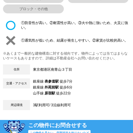
ブロック・その他
①防音性が高い。②耐震性が高い。③火や熱に強いため、火災に強
い。
①通気性が低いため、結露が発生しやすい。②家賃が比較的高い。
※あくまで一般的な建物構造に対する傾向です。物件によっては当てはまらな
いケースもありますので、詳細は不動産会社へお問い合わせください。
東京都港区南青山３丁目
住所
銀座線
表参道駅
徒歩7分
交通・アクセス
銀座線
外苑前駅
徒歩6分
山手線
原宿駅
徒歩22分
3駅利用可/ 3沿線利用可
周辺環境
この物件にお問合せする
この物件を見たい、空室状況を知りたいなど