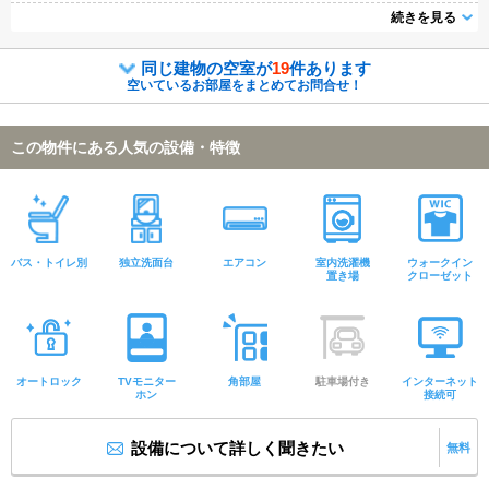
納はクロゼット・シューズボックスなどが備え付けられているので、衣類や
続きを見る
日用品の収納に重宝します。
同じ建物の空室が
19
件あります
空いているお部屋をまとめてお問合せ！
この物件にある人気の設備・特徴
バス・トイレ別
独立洗面台
エアコン
室内洗濯機
ウォークイン
置き場
クローゼット
オートロック
TVモニター
角部屋
駐車場付き
インターネット
ホン
接続可
設備について詳しく聞きたい
無料