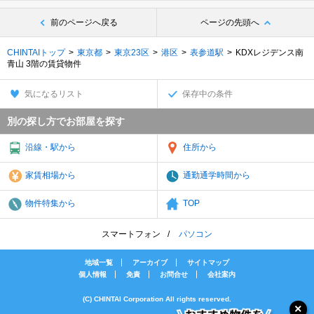
前のページへ戻る
ページの先頭へ
CHINTAIトップ
東京都
東京23区
港区
表参道駅
KDXレジデンス南
青山 3階の賃貸物件
気になるリスト
保存中の条件
別の探し方でお部屋を探す
沿線・駅から
住所から
家賃相場から
通勤通学時間から
物件特集から
TOP
スマートフォン
パソコン
地域一覧
アーカイブ
サイトマップ
個人情報
免責
お問合せ
会社案内
(C) CHINTAI Corporation All rights reserved.