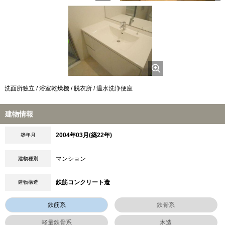
洗面所独立 / 浴室乾燥機 / 脱衣所 / 温水洗浄便座
建物情報
2004年03月(築22年)
築年月
マンション
建物種別
鉄筋コンクリート造
建物構造
鉄筋系
鉄骨系
軽量鉄骨系
木造