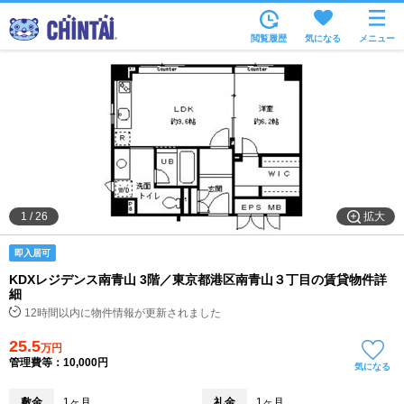
お部屋を探す
閲覧履歴
気になる
メニュー
沿線・駅から
住所から
家賃相場から
通勤通学時間から
物件特集から
拡大
1
/
26
不動産会社から
即入居可
TOP
KDXレジデンス南青山 3階／東京都港区南青山３丁目の賃貸物件詳
細
12時間以内に物件情報が更新されました
25.5
万円
管理費等：10,000円
気になる
敷金
1ヶ月
礼金
1ヶ月