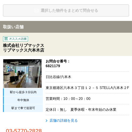
選択した物件をまとめて問合せる
取扱い店舗
株式会社リブマックス
リブマックス六本木店
お問合せ番号：
6821179
日比谷線/六本木
東京都港区六本木３丁目１２－５ STELLA六本木２F
駅から徒歩３分以内
営業時間：10：00～20：00
年中無休
駅まで車で送迎可
定休日：無し 夏季休暇・年末年始のみ休業
店舗の詳細を見る
03-5770-2828