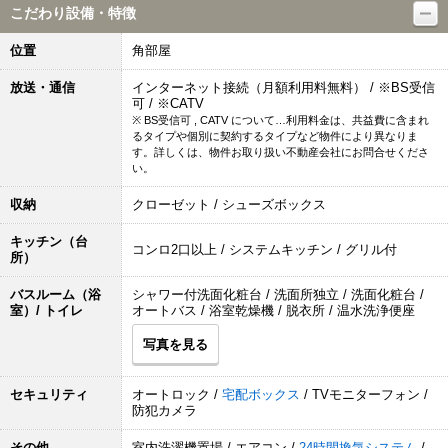
こだわり設備・特徴
位置
角部屋
放送・通信
インターネット接続（月額利用料無料） / ※BS受信
可 / ※CATV
※ BS受信可 , CATV について…利用料金は、共益費に含まれ
るタイプや個別に契約するタイプなど物件により異なりま
す。詳しくは、物件お取り扱い不動産会社にお問合せくださ
い。
収納
クローゼット / シューズボックス
キッチン（台
コンロ2口以上 / システムキッチン / グリル付
所）
バスルーム（浴
シャワー付洗面化粧台 / 洗面所独立 / 洗面化粧台 /
室）/ トイレ
オートバス / 浴室乾燥機 / 脱衣所 / 温水洗浄便座
写真を見る
セキュリティ
オートロック /
宅配ボックス
/ TVモニターフォン /
防犯カメラ
その他
室内洗濯機置場 / エアコン /
24時間換気システム
/