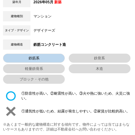
2026年05月
新築
築年月
マンション
建物種別
デザイナーズ
タイプ・デザイン
鉄筋コンクリート造
建物構造
鉄筋系
鉄骨系
軽量鉄骨系
木造
ブロック・その他
①防音性が高い。②耐震性が高い。③火や熱に強いため、火災に強
い。
①通気性が低いため、結露が発生しやすい。②家賃が比較的高い。
※あくまで一般的な建物構造に対する傾向です。物件によっては当てはまらな
いケースもありますので、詳細は不動産会社へお問い合わせください。