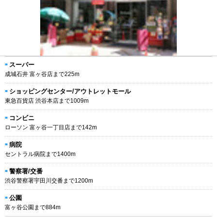
スーパー
成城石井 富ヶ谷店まで225m
ショッピングセンター/アウトレットモール
東急百貨店 渋谷本店まで1009m
コンビニ
ローソン 富ヶ谷一丁目店まで142m
病院
セントラル病院まで1400m
警察署/交番
渋谷警察署宇田川交番まで1200m
公園
富ヶ谷公園まで884m