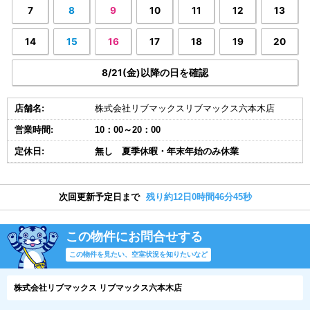
7
8
9
10
11
12
13
14
15
16
17
18
19
20
8/21(金)以降の日を確認
店舗名:
株式会社リブマックスリブマックス六本木店
営業時間:
10：00～20：00
定休日:
無し 夏季休暇・年末年始のみ休業
次回更新予定日まで
残り約12日0時間46分44秒
この物件にお問合せする
この物件を見たい、空室状況を知りたいなど
株式会社リブマックス リブマックス六本木店