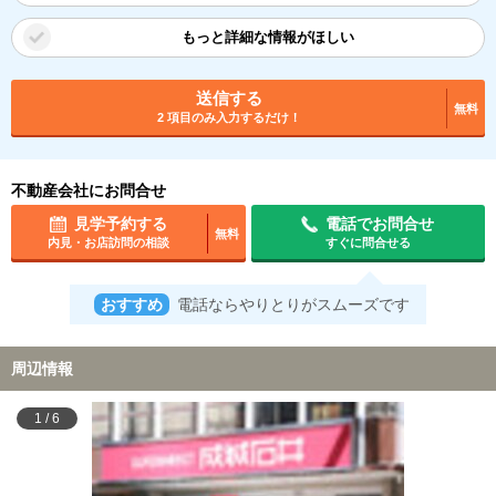
もっと詳細な情報がほしい
送信する
無料
2 項目のみ入力するだけ！
不動産会社にお問合せ
見学予約する
電話でお問合せ
無料
内見・お店訪問の相談
すぐに問合せる
おすすめ
電話ならやりとりがスムーズです
周辺情報
1
/
6