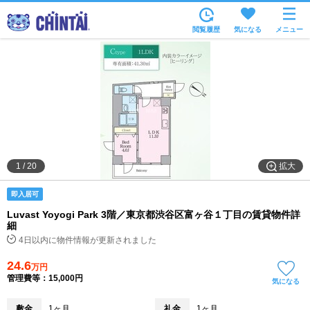
お部屋を探す
閲覧履歴
気になる
メニュー
沿線・駅から
住所から
家賃相場から
通勤通学時間から
物件特集から
拡大
1
/
20
不動産会社から
即入居可
TOP
Luvast Yoyogi Park 3階／東京都渋谷区富ヶ谷１丁目の賃貸物件詳
細
4日以内に物件情報が更新されました
24.6
万円
管理費等：15,000円
気になる
敷金
1ヶ月
礼金
1ヶ月