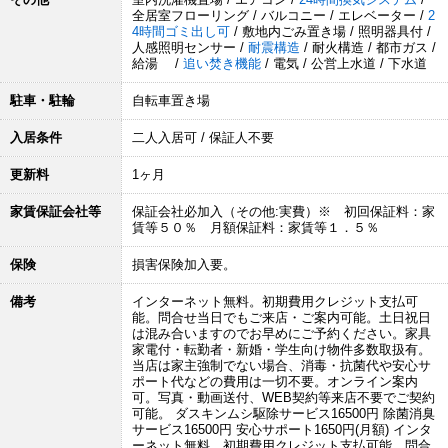
全居室フローリング / バルコニー / エレベーター /
2
4時間ゴミ出し可
/ 敷地内ごみ置き場 / 照明器具付 /
人感照明センサー /
耐震構造
/ 耐火構造 / 都市ガス /
給湯 /
追い焚き機能
/ 電気 / 公営上水道 / 下水道
駐車・駐輪
自転車置き場
入居条件
二人入居可 / 保証人不要
更新料
1ヶ月
家賃保証会社等
保証会社必加入（その他:実費）※ 初回保証料：家
賃等５０％ 月額保証料：家賃等１．５％
保険
損害保険加入要。
備考
インターネット無料。初期費用クレジット支払可
能。問合せ当日でもご来店・ご案内可能。土日祝日
は混み合いますのでお早めにご予約ください。家具
家電付・転勤者・新婚・学生向け物件多数取扱有。
当店は家主強制でない場合、消毒・抗菌代や安心サ
ポート代などの費用は一切不要。オンライン案内
可。写真・動画送付、WEB契約等来店不要でご契約
可能。 ダスキンムシ駆除サービス16500円 除菌消臭
サービス16500円 安心サポート1650円(月額) インタ
ーネット無料。初期費用クレジット支払可能。問合