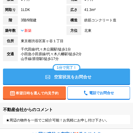
間取り
1LDK
広さ
41.3m²
階
3階/9階建
構造
鉄筋コンクリート造
築年数
新築
方位
北東
住所
東京都渋谷区富ヶ谷１丁目
千代田線/代々木公園駅/徒歩1分
交通
小田急小田原線/代々木八幡駅/徒歩2分
山手線/原宿駅/徒歩17分
1分で完了！
空室状況をお問合せ
電話でお問合せ
希望日時を選んで内見予約
不動産会社からのコメント
★周辺の物件を一括でご紹介可能！お気軽にお申し付け下さい。