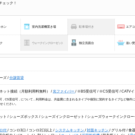
チェック！
ーホン
室内洗濯機置き場
駐車場付き
エア
ク
ウォークインクローゼット
独立洗面台
追い
ーズ
/
分譲賃貸
ネット接続（月額利用料無料）
/
光ファイバー
/
※BS受信可
/
※CS受信可
/
CATV
信可 , CS受信可 , について…利用料金は、共益費に含まれるタイプや個別に契約するタイプなど
せください。
ット
/
シューズボックス
/
シューズインクローゼット
/
シューズウォークインクロー
ロ付
/
コンロ3口
/
コンロ2口以上
/
システムキッチン
/
対面キッチン
/
グリル付
/
食