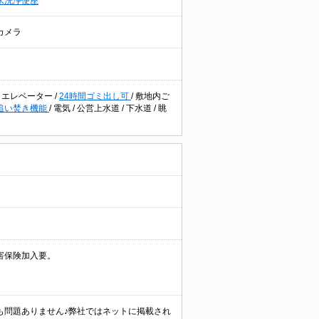
水洗浄便座
カメラ
/
エレベーター
/
24時間ゴミ出し可
/
敷地内ご
追い焚き機能
/
電気
/
公営上水道
/
下水道
/
眺
害保険加入要。
も問題ありません♪弊社ではネットに掲載され