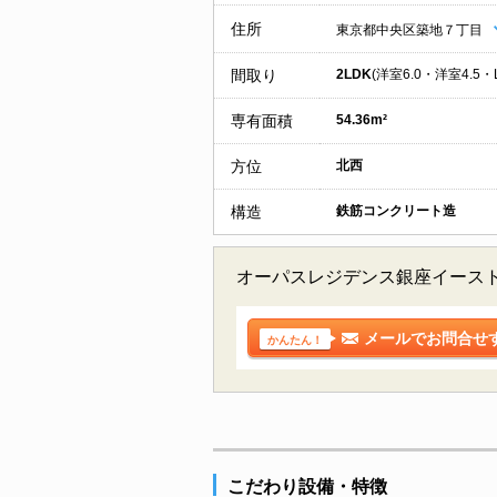
住所
東京都中央区築地７丁目
間取り
2LDK
(洋室6.0・洋室4.5・L
専有面積
54.36m²
方位
北西
構造
鉄筋コンクリート造
オーパスレジデンス銀座イースト
メールでお問合せ
かんたん！
こだわり設備・特徴