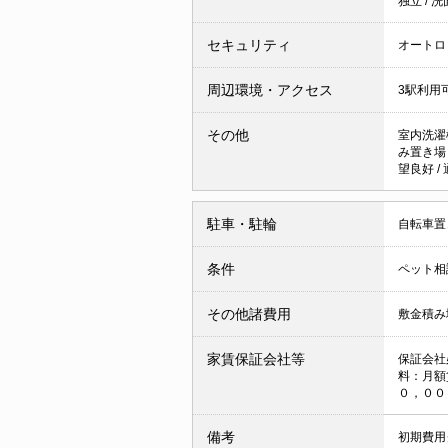
独立
/
洗
セキュリティ
オートロ
周辺環境・アクセス
3駅利用
その他
室内洗濯
み置き
望良好
/
駐車・駐輪
自転車置
条件
ペット相
その他諸費用
敷金積み
家賃保証会社等
保証会社
料：月額
０，０
備考
初期費用