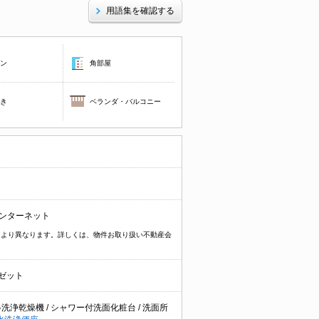
用語集を確認する
コン
角部屋
焚き
ベランダ・バルコニー
インターネット
物件により異なります。詳しくは、物件お取り扱い不動産会
ゼット
器洗浄乾燥機
/
シャワー付洗面化粧台
/
洗面所