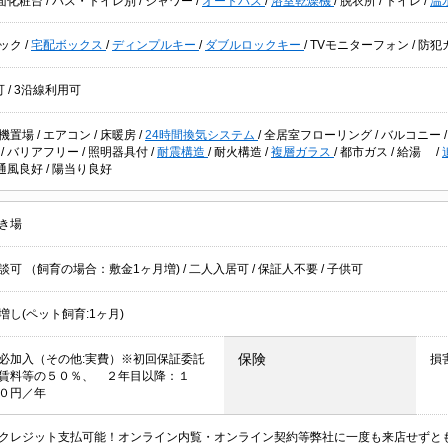
面化粧台
/
バス・トイレ別
/
シャワー
/
オートバス
/
浴室乾燥機
/
脱衣所
/
トイレ
/
温
ック
/
宅配ボックス
/
ディンプルキー
/
ダブルロックキー
/
TVモニターフォン
/
防犯
可
/
3沿線利用可
機置場
/
エアコン
/
床暖房
/
24時間換気システム
/
全居室フローリング
/
バルコニー
場
/
バリアフリー
/
照明器具付
/
耐震構造
/
耐火構造
/
複層ガラス
/
都市ガス
/
給湯
/
通風良好
/
陽当り良好
き場
談可 （飼育の場合：敷金1ヶ月増)
/
二人入居可
/
保証人不要
/
子供可
増し(ペット飼育:1ヶ月)
保険
必加入（その他:実費）※初回保証委託
損
賃料等の５０％、 ２年目以降：１
００円／年
クレジット支払可能！オンライン内覧・オンライン契約等弊社に一度も来店せずと