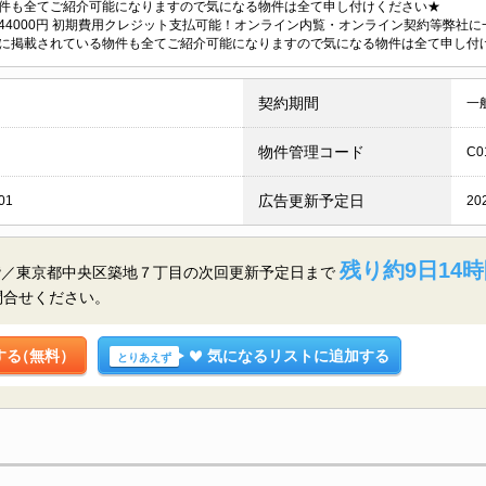
件も全てご紹介可能になりますので気になる物件は全て申し付けください★
44000円 初期費用クレジット支払可能！オンライン内覧・オンライン契約等弊社
に掲載されている物件も全てご紹介可能になりますので気になる物件は全て申し付
契約期間
一
物件管理コード
C0
広告更新予定日
01
20
残り約9日14時
階／東京都中央区築地７丁目の
次回更新予定日まで
問合せください。
する
（無料）
気になるリストに追加する
とりあえず