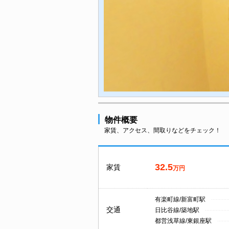
物件概要
家賃、アクセス、間取りなどをチェック！
32.5
家賃
万円
有楽町線/新富町駅
交通
日比谷線/築地駅
都営浅草線/東銀座駅