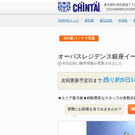
東京都中央区築地７丁目
（C01009998111108
CHINTAIトップ
東京都
東京23区
中央区
360度パノラマ写真
オーパスレジデンス銀座イー
6日以内に物件情報が更新されました
残り約9日1
次回更新予定日まで
★エリア最大級★経験豊富なスタッフが多数在
実際にお部屋を見てみませんか？