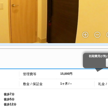
初期費用が気
管理費等
15,000円
敷金 / 保証金
礼金 /
1ヶ月 / --
7
徒歩
分
5
徒歩
分
12
徒歩
分