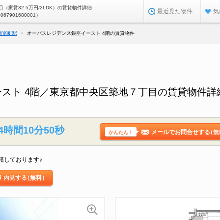
（家賃32.5万円/2LDK）の賃貸物件詳細
最近見た物件
気
0067901680001）
新富町駅
オーパスレジデンス銀座イースト 4階の賃貸物件
スト 4階／東京都中央区築地７丁目の賃貸物件詳
4時間10分48秒
メールでお問合せする
（無
かんたん！
籍しております♪
内見する
（無料）