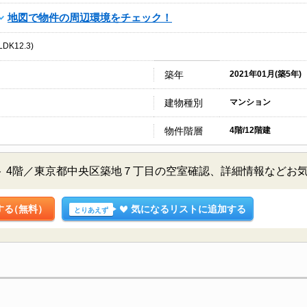
地図で物件の周辺環境をチェック！
DK12.3)
築年
2021年01月(築5年)
建物種別
マンション
物件階層
4階/12階建
 4階／東京都中央区築地７丁目の空室確認、詳細情報などお
する
（無料）
気になるリストに追加する
とりあえず