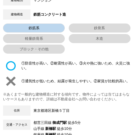
マンション
建物種別
鉄筋コンクリート造
建物構造
鉄筋系
鉄骨系
軽量鉄骨系
木造
ブロック・その他
①防音性が高い。②耐震性が高い。③火や熱に強いため、火災に強
い。
①通気性が低いため、結露が発生しやすい。②家賃が比較的高い。
※あくまで一般的な建物構造に対する傾向です。物件によっては当てはまらな
いケースもありますので、詳細は不動産会社へお問い合わせください。
東京都港区新橋５丁目
住所
都営三田線
御成門駅
徒歩5分
交通・アクセス
山手線
新橋駅
徒歩10分
銀座線
新橋駅
徒歩10分