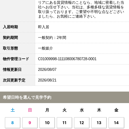
リアにある賃貸情報のことなら、地域に密着した当
社へお任せ下さい。当社は、多種多様な賃貸情報を
取り扱っております。ご要望や不明な点などござい
ましたら、お気軽にご連絡下さい。
入居時期
即入居
契約期間
一般契約：2年間
取引形態
一般媒介
物件管理コード
C01009998-111108006780728-0001
情報更新日
2026/08/07
次回更新予定
2026/08/21
希望日時を選んで見学予約
土
日
月
火
水
木
金
8
9
10
11
12
13
14