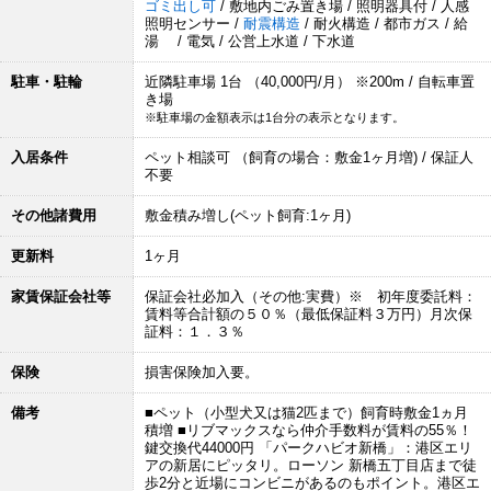
ゴミ出し可
/ 敷地内ごみ置き場 / 照明器具付 / 人感
照明センサー /
耐震構造
/ 耐火構造 / 都市ガス / 給
湯 / 電気 / 公営上水道 / 下水道
駐車・駐輪
近隣駐車場 1台 （40,000円/月） ※200m / 自転車置
き場
※駐車場の金額表示は1台分の表示となります。
入居条件
ペット相談可 （飼育の場合：敷金1ヶ月増) / 保証人
不要
その他諸費用
敷金積み増し(ペット飼育:1ヶ月)
更新料
1ヶ月
家賃保証会社等
保証会社必加入（その他:実費）※ 初年度委託料：
賃料等合計額の５０％（最低保証料３万円）月次保
証料：１．３％
保険
損害保険加入要。
備考
■ペット（小型犬又は猫2匹まで）飼育時敷金1ヵ月
積増 ■リブマックスなら仲介手数料が賃料の55％！
鍵交換代44000円 「パークハビオ新橋」：港区エリ
アの新居にピッタリ。ローソン 新橋五丁目店まで徒
歩2分と近場にコンビニがあるのもポイント。港区エ