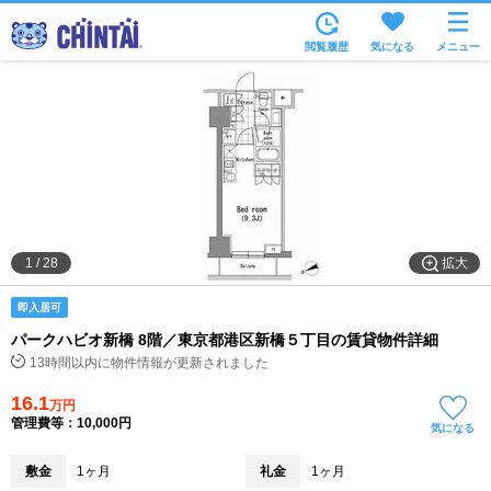
お部屋を探す
閲覧履歴
気になる
メニュー
沿線・駅から
住所から
家賃相場から
通勤通学時間から
物件特集から
拡大
1
/
28
不動産会社から
即入居可
TOP
パークハビオ新橋 8階／東京都港区新橋５丁目の賃貸物件詳細
13時間以内に物件情報が更新されました
16.1
万円
管理費等：10,000円
気になる
敷金
1ヶ月
礼金
1ヶ月