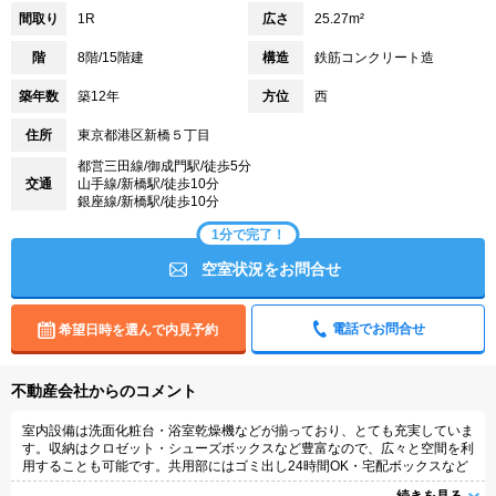
間取り
1R
広さ
25.27m²
階
8階/15階建
構造
鉄筋コンクリート造
築年数
築12年
方位
西
住所
東京都港区新橋５丁目
都営三田線/御成門駅/徒歩5分
交通
山手線/新橋駅/徒歩10分
銀座線/新橋駅/徒歩10分
1分で完了！
空室状況をお問合せ
電話でお問合せ
希望日時を選んで内見予約
不動産会社からのコメント
室内設備は洗面化粧台・浴室乾燥機などが揃っており、とても充実していま
す。収納はクロゼット・シューズボックスなど豊富なので、広々と空間を利
用することも可能です。共用部にはゴミ出し24時間OK・宅配ボックスなど
が備わっておりとても充実しています。二口コンロが付いている物件です。