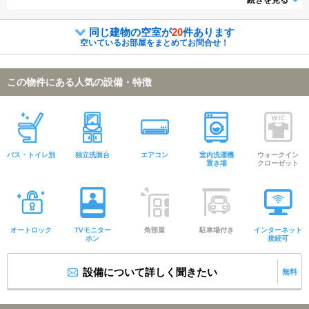
続きを見る
あると便利な照明付きのお部屋となっております。
同じ建物の空室が
20
件あります
空いているお部屋をまとめてお問合せ！
この物件にある人気の設備・特徴
バス・トイレ別
独立洗面台
エアコン
室内洗濯機
ウォークイン
置き場
クローゼット
オートロック
TVモニター
角部屋
駐車場付き
インターネット
ホン
接続可
設備について詳しく聞きたい
無料