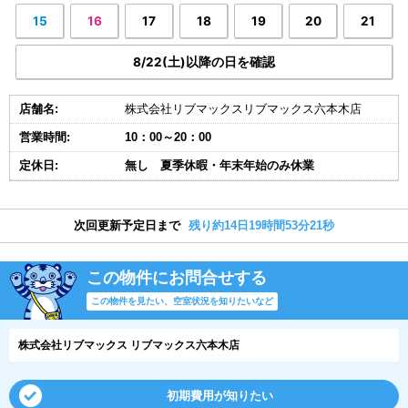
15
16
17
18
19
20
21
8/22(土)以降の日を確認
店舗名:
株式会社リブマックスリブマックス六本木店
営業時間:
10：00～20：00
定休日:
無し 夏季休暇・年末年始のみ休業
次回更新予定日まで
残り約14日19時間53分20秒
この物件にお問合せする
この物件を見たい、空室状況を知りたいなど
株式会社リブマックス リブマックス六本木店
初期費用が知りたい