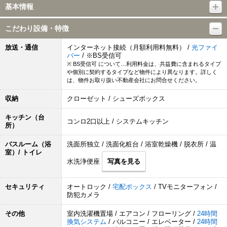
基本情報
こだわり設備・特徴
放送・通信
インターネット接続（月額利用料無料） /
光ファイ
バー
/ ※BS受信可
※ BS受信可 について…利用料金は、共益費に含まれるタイプ
や個別に契約するタイプなど物件により異なります。詳しく
は、物件お取り扱い不動産会社にお問合せください。
収納
クローゼット / シューズボックス
キッチン（台
コンロ2口以上 / システムキッチン
所）
バスルーム（浴
洗面所独立 / 洗面化粧台 / 浴室乾燥機 / 脱衣所 / 温
室）/ トイレ
水洗浄便座
写真を見る
セキュリティ
オートロック /
宅配ボックス
/ TVモニターフォン /
防犯カメラ
その他
室内洗濯機置場 / エアコン / フローリング /
24時間
換気システム
/ バルコニー / エレベーター /
24時間