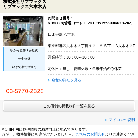
株式会社リブマックス
リブマックス六本木店
お問合せ番号：
6780728(管理コード:1120109515530004804282)
日比谷線/六本木
東京都港区六本木３丁目１２－５ STELLA六本木２F
駅から徒歩３分以内
営業時間：10：00～20：00
年中無休
駅まで車で送迎可
定休日：無し 夏季休暇・年末年始のみ休業
店舗の詳細を見る
03-5770-2828
この店舗の掲載物件一覧を見る
アイコンの説明
※CHINTAIは物件情報の精度向上に努めております。
万が一、物件情報に相違がございましたら、
こちらのお問合せ
よりご連絡くださ