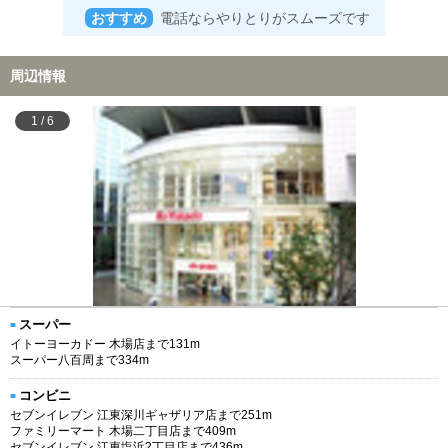
おすすめ
電話ならやりとりがスムーズです
周辺情報
1
/
6
スーパー
イトーヨーカドー 木場店まで131m
スーパー八百周まで334m
コンビニ
セブンイレブン 江東深川ギャザリア店まで251m
ファミリーマート 木場二丁目店まで409m
セブンイレブン 江東塩浜2丁目店まで436m