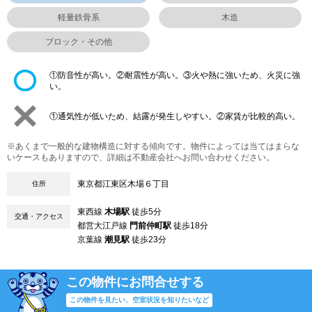
軽量鉄骨系
木造
ブロック・その他
①防音性が高い。②耐震性が高い。③火や熱に強いため、火災に強
い。
①通気性が低いため、結露が発生しやすい。②家賃が比較的高い。
※あくまで一般的な建物構造に対する傾向です。物件によっては当てはまらな
いケースもありますので、詳細は不動産会社へお問い合わせください。
東京都江東区木場６丁目
住所
東西線
木場駅
徒歩5分
交通・アクセス
都営大江戸線
門前仲町駅
徒歩18分
京葉線
潮見駅
徒歩23分
この物件にお問合せする
この物件を見たい、空室状況を知りたいなど