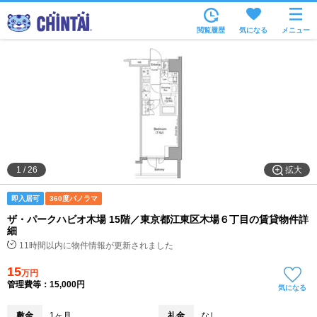
お部屋を探す
閲覧履歴
気になる
メニュー
沿線・駅から
住所から
家賃相場から
通勤通学時間から
物件特集から
拡大
1
/
26
不動産会社から
即入居可
360度パノラマ
TOP
ザ・パークハビオ木場 15階／東京都江東区木場６丁目の賃貸物件詳
細
11時間以内に物件情報が更新されました
15
万円
管理費等：15,000円
気になる
敷金
1ヶ月
礼金
なし