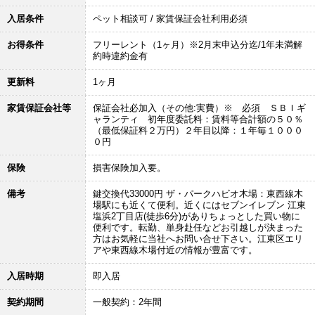
入居条件
ペット相談可 / 家賃保証会社利用必須
お得条件
フリーレント（1ヶ月）※2月末申込分迄/1年未満解
約時違約金有
更新料
1ヶ月
家賃保証会社等
保証会社必加入（その他:実費）※ 必須 ＳＢＩギ
ャランティ 初年度委託料：賃料等合計額の５０％
（最低保証料２万円）２年目以降：１年毎１０００
０円
保険
損害保険加入要。
備考
鍵交換代33000円 ザ・パークハビオ木場：東西線木
場駅にも近くて便利。近くにはセブンイレブン 江東
塩浜2丁目店(徒歩6分)がありちょっとした買い物に
便利です。転勤、単身赴任などお引越しが決まった
方はお気軽に当社へお問い合せ下さい。江東区エリ
アや東西線木場付近の情報が豊富です。
入居時期
即入居
契約期間
一般契約：2年間