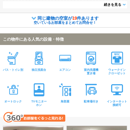
介可能になりますので気になる物件は全て申し付けください★
続きを見る
同じ建物の空室が
19
件あります
空いているお部屋をまとめてお問合せ！
この物件にある人気の設備・特徴
バス・トイレ別
独立洗面台
エアコン
室内洗濯機
ウォークイン
置き場
クローゼット
オートロック
TVモニター
角部屋
駐車場付き
インターネット
ホン
接続可