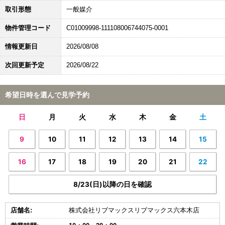
取引形態
一般媒介
物件管理コード
C01009998-111108006744075-0001
情報更新日
2026/08/08
次回更新予定
2026/08/22
希望日時を選んで見学予約
日
月
火
水
木
金
土
9
10
11
12
13
14
15
16
17
18
19
20
21
22
8/23(日)以降の日を確認
店舗名:
株式会社リブマックスリブマックス六本木店