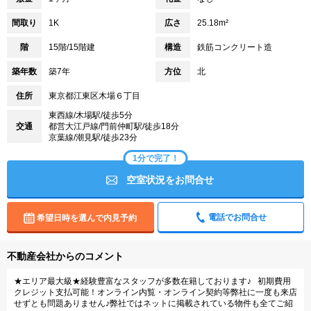
間取り
1K
広さ
25.18m²
階
15階/15階建
構造
鉄筋コンクリート造
築年数
築7年
方位
北
住所
東京都江東区木場６丁目
東西線/木場駅/徒歩5分
交通
都営大江戸線/門前仲町駅/徒歩18分
京葉線/潮見駅/徒歩23分
1分で完了！
空室状況をお問合せ
電話でお問合せ
希望日時を選んで内見予約
不動産会社からのコメント
★エリア最大級★経験豊富なスタッフが多数在籍しております♪ 初期費用
クレジット支払可能！オンライン内覧・オンライン契約等弊社に一度も来店
せずとも問題ありません♪弊社ではネットに掲載されている物件も全てご紹