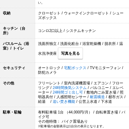
い。
収納
クローゼット / ウォークインクローゼット / シュー
ズボックス
キッチン（台
コンロ2口以上 / システムキッチン
所）
バスルーム（浴
洗面所独立 / 洗面化粧台 / 浴室乾燥機 / 脱衣所 / 温
室）/ トイレ
水洗浄便座
写真を見る
セキュリティ
オートロック /
宅配ボックス
/ TVモニターフォン /
防犯カメラ
その他
フリーレント / 室内洗濯機置場 / エアコン / フロー
リング /
24時間換気システム
/ バルコニー / エレベ
ーター /
24時間ゴミ出し可
/ 敷地内ごみ置き場 / 照
明器具付 / 人感照明センサー /
耐震構造
/ 都市ガス /
給湯 /
追い焚き機能
/ 公営上水道 / 下水道
駐車・駐輪
有料駐車場 1台 （44,000円/月） / 自転車置き場 / バ
イク可
その他特徴： バイク置場あり
※駐車場の金額表示は1台分の表示となります。