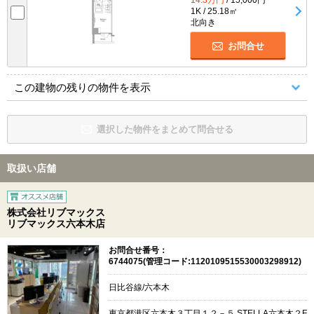
14.3万円
/ 15,000円
1K / 25.18㎡
北向き
お問合せ
この建物の残りの物件を表示
選択した物件をまとめて問合せる
取扱い店舗
株式会社リブマックス
リブマックス六本木店
お問合せ番号：
6744075(管理コード:1120109515530003298912)
日比谷線/六本木
東京都港区六本木３丁目１２－５ STELLA六本木２F