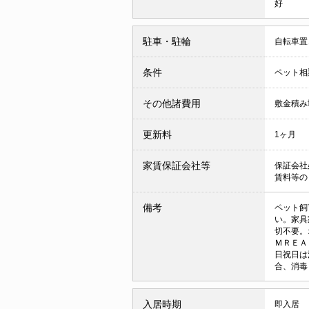
好
駐車・駐輪
自転車置
条件
ペット相
その他諸費用
敷金積み
更新料
1ヶ月
家賃保証会社等
保証会社
賃料等の
備考
ペット飼
い。家具
切不要。
ＭＲＥＡ
日祝日は
合、消毒
入居時期
即入居