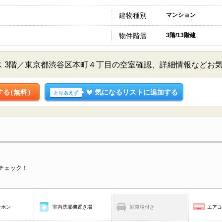
建物種別
マンション
物件階層
3階/13階建
 3階／東京都渋谷区本町４丁目の空室確認、詳細情報などお
する
（無料）
気になるリストに追加する
とりあえず
チェック！
ーホン
室内洗濯機置き場
駐車場付き
エア