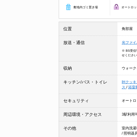
敷地内ゴミ置き場
オートロッ
位置
角部屋
放送・通信
光ファイ
※ BS受
せください
収納
ウォーク
キッチン/バス・トイレ
IHクッ
ス
/
浴室
セキュリティ
オートロ
周辺環境・アクセス
3駅利用
その他
室内洗濯
/
照明器