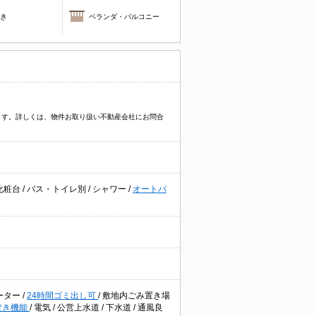
焚き
ベランダ・バルコニー
ます。詳しくは、物件お取り扱い不動産会社にお問合
化粧台
/
バス・トイレ別
/
シャワー
/
オートバ
ーター
/
24時間ゴミ出し可
/
敷地内ごみ置き場
焚き機能
/
電気
/
公営上水道
/
下水道
/
通風良