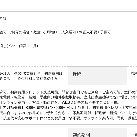
き場
談可 （飼育の場合：敷金1ヶ月増)
/
二人入居可
/
保証人不要
/
子供可
増し(ペット飼育:1ヶ月)
保険
必加入（その他:実費）※ 初期費用は
損
５０％、月次保証料は賃料等の１％
育可。初期費用クレジット支払可能。問合せ当日でもご来店・ご案内可能。土日祝
家電付・転勤者・新婚・学生向け物件多数取扱有。当店は家主強制でない場合、消
オンライン案内可。写真・動画送付、WEB契約等来店不要でご契約可能。
Ｌﾌﾟﾚﾐｱﾑ会費19800円 鍵交換代33000円 ペット飼育可。初期費用クレジット
混み合いますのでお早めにご予約ください。家具家電付・転勤者・新婚・学生向け
・抗菌代や安心サポート代などの費用は一切不要。オンライン案内可。写真・動画送
契約期間
一