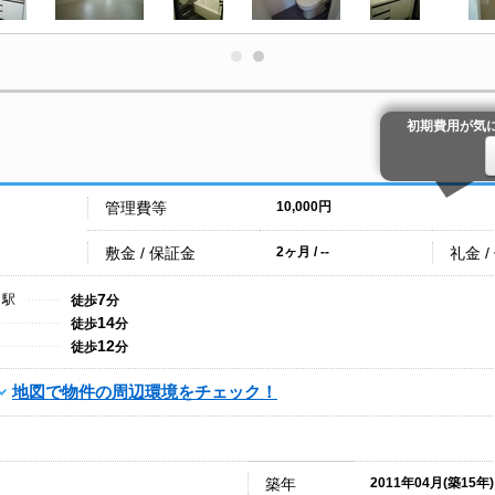
初期費用が気
管理費等
10,000円
敷金 / 保証金
礼金 /
2ヶ月 / --
7
目駅
徒歩
分
14
徒歩
分
12
徒歩
分
地図で物件の周辺環境をチェック！
築年
2011年04月(築15年)