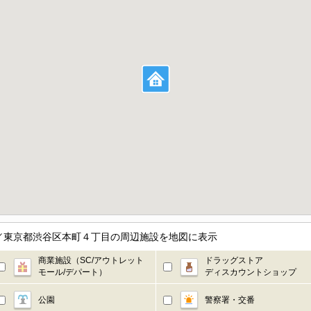
／東京都渋谷区本町４丁目の周辺施設を地図に表示
商業施設（SC/アウトレット
ドラッグストア
モール/デパート）
ディスカウントショップ
公園
警察署・交番