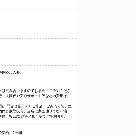
害保険加入要。
日は混み合いますのでお早めにご予約くださ
毒・抗菌代や安心サポート代などの費用は一
支払可能。問合せ当日でもご来店・ご案内可能。土
物件多数取扱有。当店は家主強制でない場
付、WEB契約等来店不要でご契約可能。
般契約：2年間