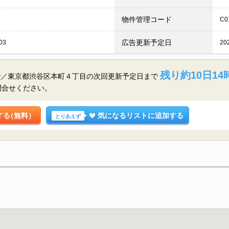
物件管理コード
C0
広告更新予定日
03
20
残り約10日14
階／東京都渋谷区本町４丁目の
次回更新予定日まで
問合せください。
する
（無料）
気になるリストに追加する
とりあえず