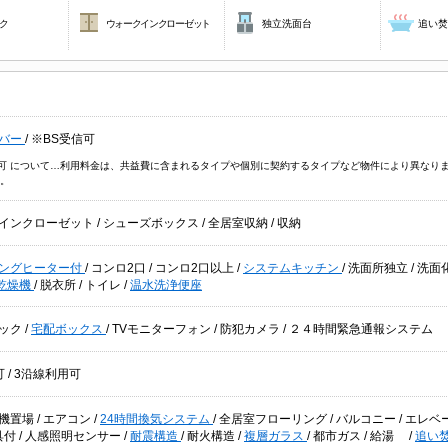
ク
ウォークインクローゼット
独立洗面台
追い
バー
/
※BS受信可
信可 について…利用料金は、共益費に含まれるタイプや個別に契約するタイプなど物件により異なり
。
インクローゼット
/
シューズボックス
/
全居室収納
/
収納
キングヒーター付
/
コンロ2口
/
コンロ2口以上
/
システムキッチン
/
洗面所独立
/
洗面
乾燥機
/
脱衣所
/
トイレ
/
温水洗浄便座
ック
/
宅配ボックス
/
TVモニターフォン
/
防犯カメラ
/
２４時間緊急通報システム
可
/
3沿線利用可
機置場
/
エアコン
/
24時間換気システム
/
全居室フローリング
/
バルコニー
/
エレベ
具付
/
人感照明センサー
/
耐震構造
/
耐火構造
/
複層ガラス
/
都市ガス
/
給湯
/
追い