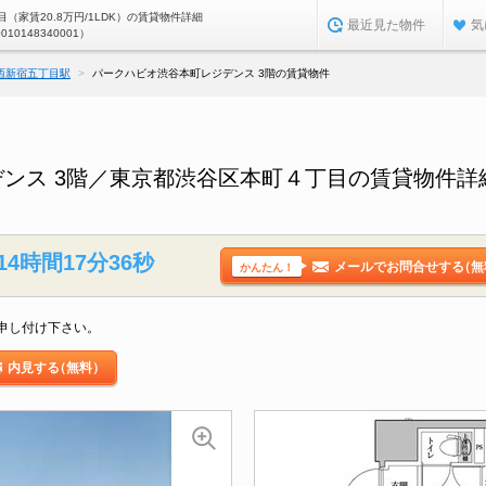
（家賃20.8万円/1LDK）の賃貸物件詳細
最近見た物件
気
0010148340001）
西新宿五丁目駅
パークハビオ渋谷本町レジデンス 3階の賃貸物件
ンス 3階／東京都渋谷区本町４丁目の賃貸物件詳
14時間17分35秒
メールでお問合せする
（無
かんたん！
申し付け下さい。
内見する
（無料）