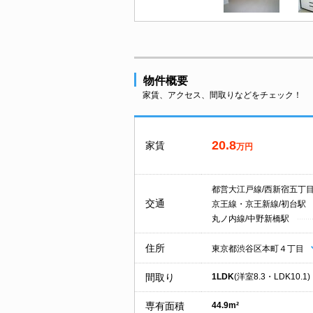
物件概要
家賃、アクセス、間取りなどをチェック！
20.8
家賃
万円
都営大江戸線/西新宿五丁
交通
京王線・京王新線/初台駅
丸ノ内線/中野新橋駅
住所
東京都渋谷区本町４丁目
間取り
1LDK
(洋室8.3・LDK10.1)
専有面積
44.9m²