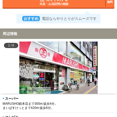
無料
内見・お店訪問の相談
おすすめ
電話ならやりとりがスムーズです
周辺情報
1
/
6
スーパー
MARUSHO総本店まで300m:徒歩4分。
まいばすけっとまで420m:徒歩6分。