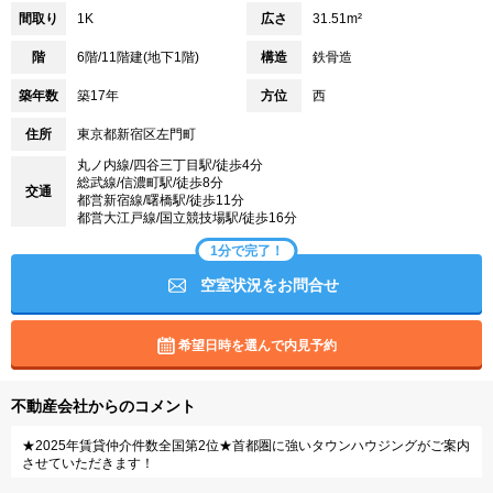
間取り
1K
広さ
31.51m²
階
6階/11階建(地下1階)
構造
鉄骨造
築年数
築17年
方位
西
住所
東京都新宿区左門町
丸ノ内線/四谷三丁目駅/徒歩4分
総武線/信濃町駅/徒歩8分
交通
都営新宿線/曙橋駅/徒歩11分
都営大江戸線/国立競技場駅/徒歩16分
1分で完了！
空室状況をお問合せ
希望日時を選んで内見予約
不動産会社からのコメント
★2025年賃貸仲介件数全国第2位★首都圏に強いタウンハウジングがご案内
させていただきます！