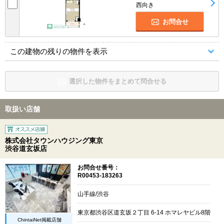
西向き
お問合せ
この建物の残りの物件を表示
選択した物件をまとめて問合せる
取扱い店舗
株式会社タウンハウジング東京
渋谷道玄坂店
お問合せ番号：
R00453-183263
山手線/渋谷
東京都渋谷区道玄坂２丁目 6-14 ホマレヤビル8階
ChintaiNet掲載店舗