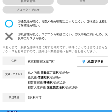
軽量鉄骨系
木造
ブロック・その他
①通気性が高く、湿気や熱が部屋にこもりにくい。②木造と比較し
て耐震性が高い。
①気密性が低く、エアコンが効きにくい。②火や熱に弱いため、火
災時にリスクがある。
※あくまで一般的な建物構造に対する傾向です。物件によっては当てはまらな
いケースもありますので、詳細は不動産会社へお問い合わせください。
住所
地図で見る
東京都新宿区左門町
丸ノ内線
四谷三丁目駅
徒歩4分
交通・アクセス
総武線
信濃町駅
徒歩8分
都営新宿線
曙橋駅
徒歩11分
都営大江戸線
国立競技場駅
徒歩16分
2駅利用可
周辺環境