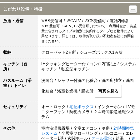
こだわり設備・特徴
放送・通信
※BS受信可 / ※CATV / ※CS受信可 / 電話2回線
※ BS受信可 , CATV , CS受信可 , について…利用料金は、共益
費に含まれるタイプや個別に契約するタイプなど物件により
異なります。詳しくは、物件お取り扱い不動産会社にお問合
せください。
収納
クローゼット2ヵ所 / シューズボックス1ヵ所
キッチン（台
IHクッキングヒーター付 / コンロ2口以上 / システム
所）
キッチン / 独立型キッチン
バスルーム（浴
洗面台 / シャワー付洗面化粧台 / 洗面所独立 / 洗面
室）/ トイレ
化粧台 / 浴室乾燥機 / 脱衣所
写真を見る
セキュリティ
オートロック /
宅配ボックス
/ インターホン / TVモ
ニターフォン / 防犯カメラ / ２４時間緊急通報シス
テム
その他
室内洗濯機置場 / 全室エアコン / 冷房 /
24時間換気
システム
/ 全居室フローリング / バルコニー / エレ
ベーター1基 / 玄関ホール /
オール電化
/ 給湯 /
追