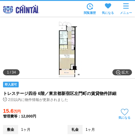
お部屋を探す
閲覧履歴
気になる
メニュー
沿線・駅から
住所から
家賃相場から
通勤通学時間から
物件特集から
拡大
1
/
34
不動産会社から
即入居可
TOP
トレステージ四谷 6階／東京都新宿区左門町の賃貸物件詳細
2日以内に物件情報が更新されました
15.6
万円
管理費等：12,000円
気になる
敷金
1ヶ月
礼金
1ヶ月