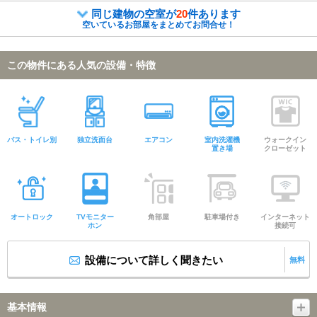
同じ建物の空室が
20
件あります
空いているお部屋をまとめてお問合せ！
この物件にある人気の設備・特徴
バス・トイレ別
独立洗面台
エアコン
室内洗濯機
ウォークイン
置き場
クローゼット
オートロック
TVモニター
角部屋
駐車場付き
インターネット
ホン
接続可
設備について詳しく聞きたい
無料
基本情報