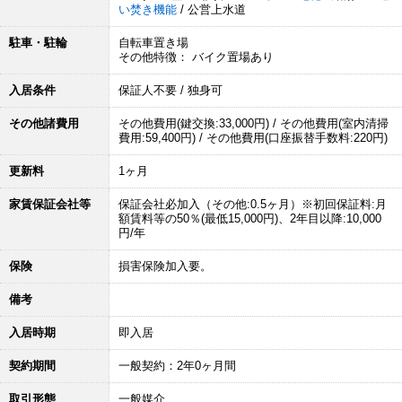
い焚き機能
/ 公営上水道
駐車・駐輪
自転車置き場
その他特徴： バイク置場あり
入居条件
保証人不要 / 独身可
その他諸費用
その他費用(鍵交換:33,000円) / その他費用(室内清掃
費用:59,400円) / その他費用(口座振替手数料:220円)
更新料
1ヶ月
家賃保証会社等
保証会社必加入（その他:0.5ヶ月）※初回保証料:月
額賃料等の50％(最低15,000円)、2年目以降:10,000
円/年
保険
損害保険加入要。
備考
入居時期
即入居
契約期間
一般契約：2年0ヶ月間
取引形態
一般媒介