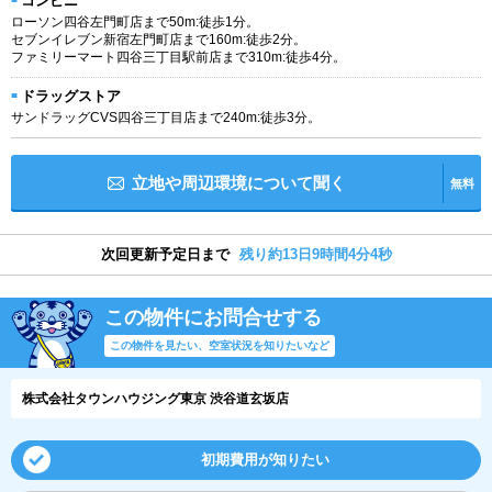
コンビニ
ローソン四谷左門町店まで50m:徒歩1分。
セブンイレブン新宿左門町店まで160m:徒歩2分。
ファミリーマート四谷三丁目駅前店まで310m:徒歩4分。
ドラッグストア
サンドラッグCVS四谷三丁目店まで240m:徒歩3分。
立地や周辺環境について聞く
無料
次回更新予定日まで
残り約13日9時間4分3秒
この物件にお問合せする
この物件を見たい、空室状況を知りたいなど
株式会社タウンハウジング東京 渋谷道玄坂店
初期費用が知りたい