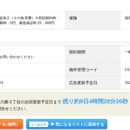
保険
必加入（その他:実費）※初回契約時：
損
新時：0円、最低保証料 25，000円
契約期間
一
お問い合わせください
物件管理コード
C0
広告更新予定日
01
20
残り約9日4時間28分25秒
東六郷３丁目の
次回更新予定日まで
問合せください。
する
（無料）
気になるリストに追加する
とりあえず