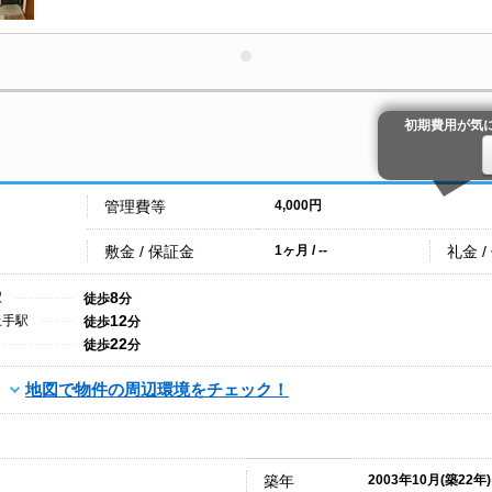
初期費用が気
管理費等
4,000円
敷金 / 保証金
礼金 /
1ヶ月 / --
8
駅
徒歩
分
12
土手駅
徒歩
分
22
徒歩
分
地図で物件の周辺環境をチェック！
築年
2003年10月(築22年)