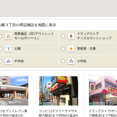
六郷３丁目の周辺施設を地図に表示
商業施設（SC/アウトレット
ドラッグストア
モール/デパート）
ディスカウントショップ
公園
警察署・交番
中学校
小学校
ニ(セブンイレブン東
コンビニ(デイリーヤマザキ
ドラッグストア(サ
で40m※徒歩1分。
南六郷店)まで260m※徒歩4
グ雑色店)まで790