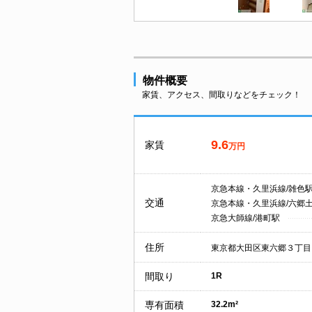
物件概要
家賃、アクセス、間取りなどをチェック！
9.6
家賃
万円
京急本線・久里浜線/雑色
交通
京急本線・久里浜線/六郷
京急大師線/港町駅
住所
東京都大田区東六郷３丁目
間取り
1R
専有面積
32.2m²