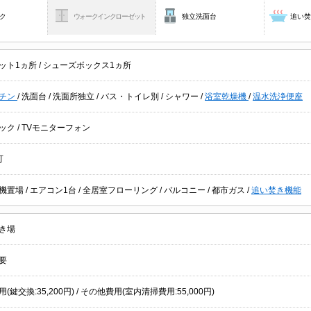
ク
ウォークインクローゼット
独立洗面台
追い
ット1ヵ所
/
シューズボックス1ヵ所
チン
/
洗面台
/
洗面所独立
/
バス・トイレ別
/
シャワー
/
浴室乾燥機
/
温水洗浄便座
ック
/
TVモニターフォン
可
機置場
/
エアコン1台
/
全居室フローリング
/
バルコニー
/
都市ガス
/
追い焚き機能
き場
要
(鍵交換:35,200円) / その他費用(室内清掃費用:55,000円)