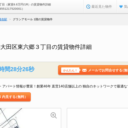
目（家賃9.6万円/1R）の賃貸物件詳細
最近見た物件
気
4551217520001）
雑色駅
グランアモール 1階の賃貸物件
都大田区東六郷３丁目の賃貸物件詳細
時間28分25秒
メールでお問合せする
（無
かんたん！
アパート情報が豊富！創業46年 直営140店舗以上の 独自のネットワークで最適
内見する
（無料）