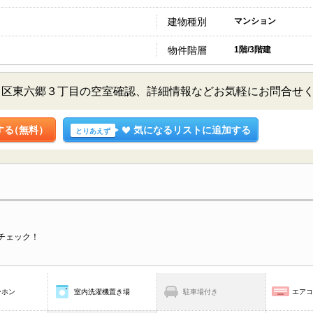
建物種別
マンション
物件階層
1階/3階建
田区東六郷３丁目の空室確認、詳細情報などお気軽にお問合せ
する
（無料）
気になるリストに追加する
とりあえず
チェック！
ーホン
室内洗濯機置き場
駐車場付き
エア