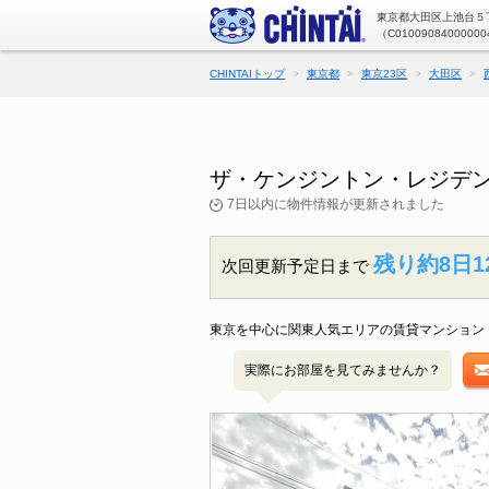
東京都大田区上池台５丁
（C01009084000000
CHINTAIトップ
東京都
東京23区
大田区
ザ・ケンジントン・レジデン
7日以内に物件情報が更新されました
残り約8日1
次回更新予定日まで
東京を中心に関東人気エリアの賃貸マンション・
実際にお部屋を見てみませんか？