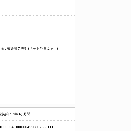
料金 / 敷金積み増し(ペット飼育:1ヶ月)
般契約：2年0ヶ月間
1009084-000000455080783-0001