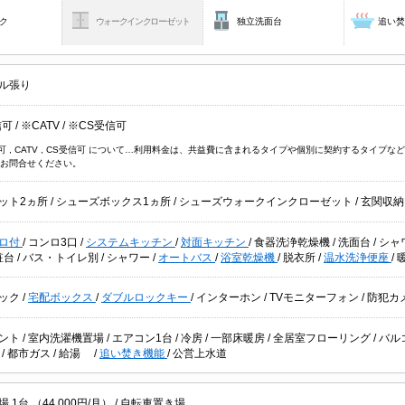
ク
ウォークインクローゼット
独立洗面台
追い
ル張り
信可
/
※CATV
/
※CS受信可
信可 , CATV , CS受信可 について…利用料金は、共益費に含まれるタイプや個別に契約するタイ
お問合せください。
ット2ヵ所
/
シューズボックス1ヵ所
/
シューズウォークインクローゼット
/
玄関収納
ロ付
/
コンロ3口
/
システムキッチン
/
対面キッチン
/
食器洗浄乾燥機
/
洗面台
/
シャ
粧台
/
バス・トイレ別
/
シャワー
/
オートバス
/
浴室乾燥機
/
脱衣所
/
温水洗浄便座
/
ック
/
宅配ボックス
/
ダブルロックキー
/
インターホン
/
TVモニターフォン
/
防犯カ
ント
/
室内洗濯機置場
/
エアコン1台
/
冷房
/
一部床暖房
/
全居室フローリング
/
バル
台
/
都市ガス
/
給湯
/
追い焚き機能
/
公営上水道
1台 （44,000円/月） /
自転車置き場