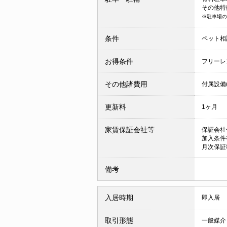
その他特
※駐車場の
条件
ペット相
お得条件
フリーレ
その他諸費用
付属設備(
更新料
1ヶ月
家賃保証会社等
保証会社
加入条件
月次保証
備考
入居時期
即入居
取引形態
一般媒介