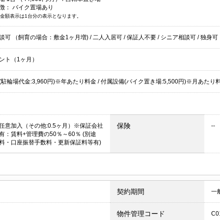
徴：
バイク置場あり
金額表示は1台分の表示となります。
談可 （飼育の場合：敷金1ヶ月増)
/
二人入居可
/
保証人不要
/
シニア相談可
/
独身可
ント（1ヶ月）
駐輪場代金:3,960円)※年あたり料金 / 付属設備(バイク置き場:5,500円)※月あたり
保険
任意加入（その他:0.5ヶ月）※保証会社
--
有：賃料+管理費の50％～60％ (別途
料・口座振替手数料・更新保証料等有)
契約期間
一
物件管理コード
C0