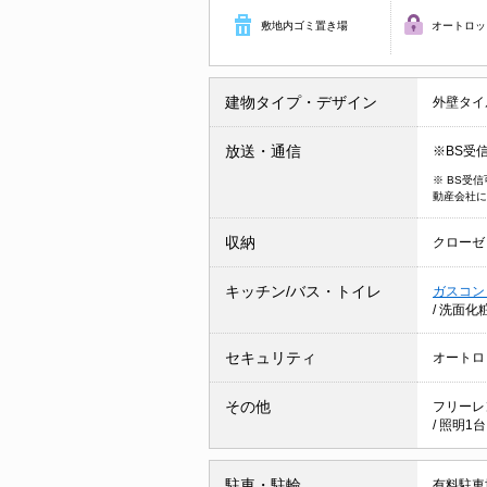
敷地内ゴミ置き場
オートロッ
建物タイプ・デザイン
外壁タイ
放送・通信
※BS受
※ BS受
動産会社に
収納
クローゼ
キッチン/バス・トイレ
ガスコン
/
洗面化
セキュリティ
オートロ
その他
フリーレ
/
照明1
駐車・駐輪
有料駐車場 