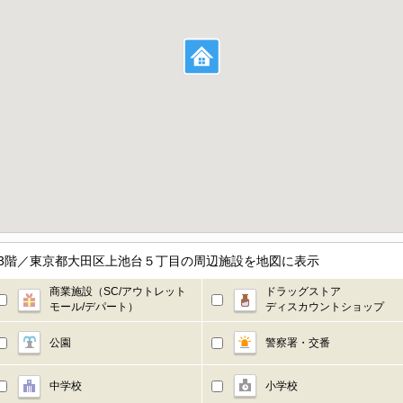
 3階／東京都大田区上池台５丁目の周辺施設を地図に表示
商業施設（SC/アウトレット
ドラッグストア
モール/デパート）
ディスカウントショップ
公園
警察署・交番
中学校
小学校