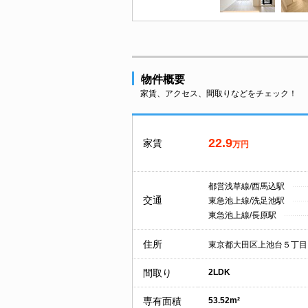
物件概要
家賃、アクセス、間取りなどをチェック！
22.9
家賃
万円
都営浅草線/西馬込駅
交通
東急池上線/洗足池駅
東急池上線/長原駅
住所
東京都大田区上池台５丁目
間取り
2LDK
専有面積
53.52m²