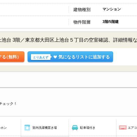
建物種別
マンション
物件階層
3階/5階建
上池台 3階／東京都大田区上池台５丁目の空室確認、詳細情報
する
（無料）
気になるリストに追加する
とりあえず
チェック！
ーホン
室内洗濯機置き場
駐車場付き
エア