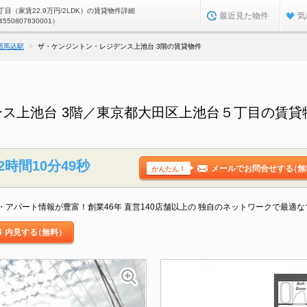
目（家賃22.9万円/2LDK）の賃貸物件詳細
最近見た物件
気
4550807830001）
西馬込駅
ザ・ケンジントン・レジデンス上池台 3階の賃貸物件
ス上池台 3階／東京都大田区上池台５丁目の賃貸
2時間10分48秒
メールでお問合せする
（無
かんたん！
アパート情報が豊富！創業46年 直営140店舗以上の 独自のネットワークで最適
内見する
（無料）