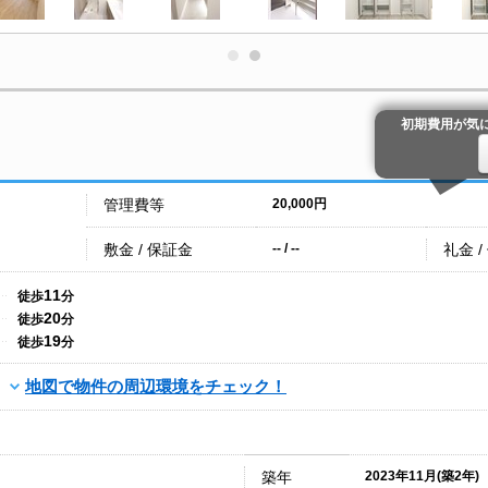
初期費用が気
管理費等
20,000円
敷金 / 保証金
礼金 /
-- / --
11
徒歩
分
20
徒歩
分
19
徒歩
分
地図で物件の周辺環境をチェック！
築年
2023年11月(築2年)