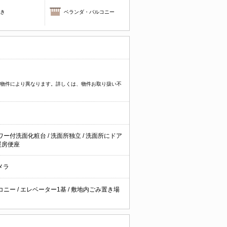
焚き
ベランダ・バルコニー
プなど物件により異なります。詳しくは、物件お取り扱い不
ワー付洗面化粧台
/
洗面所独立
/
洗面所にドア
暖房便座
メラ
コニー
/
エレベーター1基
/
敷地内ごみ置き場