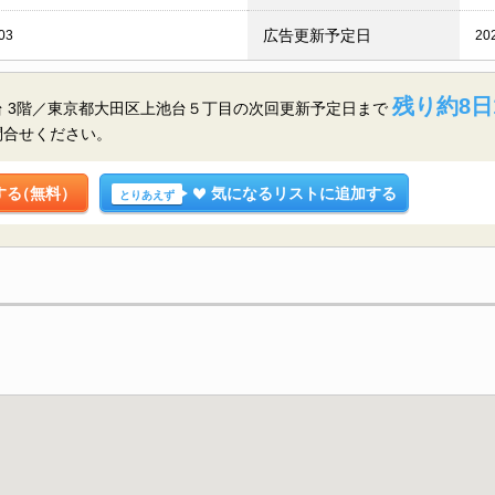
広告更新予定日
03
20
残り約8日
 3階／東京都大田区上池台５丁目の
次回更新予定日まで
問合せください。
する
（無料）
気になるリストに追加する
とりあえず