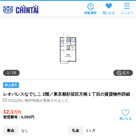
お部屋を探す
閲覧履歴
気になる
メニュー
沿線・駅から
住所から
家賃相場から
通勤通学時間から
物件特集から
拡大
1
/
29
不動産会社から
即入居可
TOP
レオパレスなでしこ 2階／東京都杉並区方南１丁目の賃貸物件詳細
5日以内に物件情報が更新されました
12.1
万円
管理費等：6,500円
気になる
敷金
なし
礼金
1ヶ月