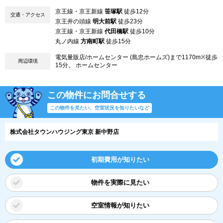
京王線・京王新線
笹塚駅
徒歩12分
交通・アクセス
京王井の頭線
明大前駅
徒歩23分
京王線・京王新線
代田橋駅
徒歩10分
丸ノ内線
方南町駅
徒歩15分
電気量販店/ホームセンター (島忠ホームズ)まで1170m※徒歩
周辺環境
15分。 ホームセンター
この物件にお問合せする
この物件を見たい、空室状況を知りたいなど
株式会社タウンハウジング東京 新中野店
初期費用が知りたい
物件を実際に見たい
空室情報が知りたい