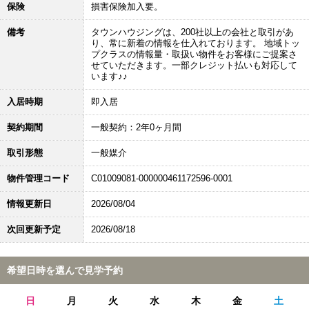
保険
損害保険加入要。
備考
タウンハウジングは、200社以上の会社と取引があ
り、常に新着の情報を仕入れております。 地域トッ
プクラスの情報量・取扱い物件をお客様にご提案さ
せていただきます。一部クレジット払いも対応して
います♪♪
入居時期
即入居
契約期間
一般契約：2年0ヶ月間
取引形態
一般媒介
物件管理コード
C01009081-000000461172596-0001
情報更新日
2026/08/04
次回更新予定
2026/08/18
希望日時を選んで見学予約
日
月
火
水
木
金
土