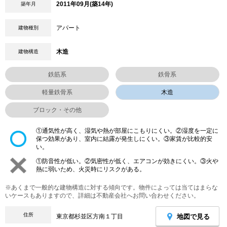
2011年09月(築14年)
築年月
アパート
建物種別
木造
建物構造
鉄筋系
鉄骨系
軽量鉄骨系
木造
ブロック・その他
①通気性が高く、湿気や熱が部屋にこもりにくい。②湿度を一定に
保つ効果があり、室内に結露が発生しにくい。③家賃が比較的安
い。
①防音性が低い。②気密性が低く、エアコンが効きにくい。③火や
熱に弱いため、火災時にリスクがある。
※あくまで一般的な建物構造に対する傾向です。物件によっては当てはまらな
いケースもありますので、詳細は不動産会社へお問い合わせください。
住所
地図で見る
東京都杉並区方南１丁目