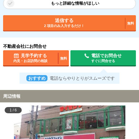
もっと詳細な情報がほしい
送信する
無料
2 項目のみ入力するだけ！
不動産会社にお問合せ
見学予約する
電話でお問合せ
無料
内見・お店訪問の相談
すぐに問合せる
おすすめ
電話ならやりとりがスムーズです
周辺情報
1
/
6