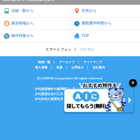
沿線・駅から
住所から
家賃相場から
通勤通学時間から
物件特集から
TOP
スマートフォン
パソコン
地域一覧
アーカイブ
サイトマップ
個人情報
免責
お問合せ
会社案内
(C) CHINTAI Corporation All rights reserved.
[PR]賃貸物件の疑問解決！教えてエイブルAGENT
[PR]賃貸生活の工夫を紹介！CHINTAI情報局
[PR]女性の賃貸生活を応援！Woman.CHINTAI