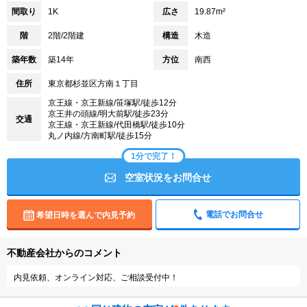
間取り
1K
広さ
19.87m²
階
2階/2階建
構造
木造
築年数
築14年
方位
南西
住所
東京都杉並区方南１丁目
京王線・京王新線/笹塚駅/徒歩12分
京王井の頭線/明大前駅/徒歩23分
交通
京王線・京王新線/代田橋駅/徒歩10分
丸ノ内線/方南町駅/徒歩15分
1分で完了！
空室状況をお問合せ
電話でお問合せ
希望日時を選んで内見予約
不動産会社からのコメント
内見依頼、オンライン対応、ご相談受付中！