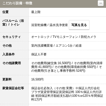
こだわり設備・特徴
位置
最上階
バスルーム（浴
室）/ トイレ
浴室乾燥機 / 温水洗浄便座
写真を見る
セキュリティ
オートロック / TVモニターフォン / 防犯カメラ
その他
室内洗濯機置場 / エアコン1台 / 給湯
入居条件
保証人不要
その他諸費用
その他費用(鍵交換:16,500円) / その他費用(室内清掃
費用:41,800円) / その他費用(環境維持費:550円) / そ
の他費用(引き落とし事務手数料:524円)
更新料
16,500円
家賃保証会社等
保証会社必加入（その他:実費）※保証人代行会社
プラザ賃貸管理保証賃貸保証料 100％保証人代行詳
細 初回保証料月額総支払額の100％or120％年間保証
料1万円