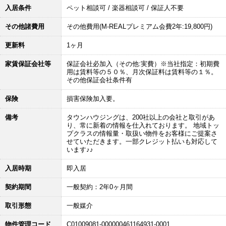
入居条件
ペット相談可 / 楽器相談可 / 保証人不要
その他諸費用
その他費用(M-REALプレミアム会費2年:19,800円)
更新料
1ヶ月
家賃保証会社等
保証会社必加入（その他:実費）※当社指定：初期費
用は賃料等の５０％、月次保証料は賃料等の１％。
その他保証会社条件有
保険
損害保険加入要。
備考
タウンハウジングは、200社以上の会社と取引があ
り、常に新着の情報を仕入れております。 地域トッ
プクラスの情報量・取扱い物件をお客様にご提案さ
せていただきます。一部クレジット払いも対応して
います♪♪
入居時期
即入居
契約期間
一般契約：2年0ヶ月間
取引形態
一般媒介
物件管理コード
C01009081-000000461164931-0001