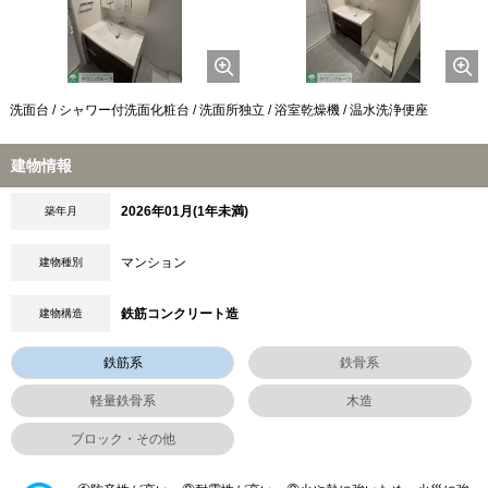
洗面台 / シャワー付洗面化粧台 / 洗面所独立 / 浴室乾燥機 / 温水洗浄便座
建物情報
2026年01月(1年未満)
築年月
マンション
建物種別
鉄筋コンクリート造
建物構造
鉄筋系
鉄骨系
軽量鉄骨系
木造
ブロック・その他