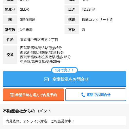
間取り
2LDK
広さ
42.28m²
階
3階/8階建
構造
鉄筋コンクリート造
築年数
1年未満
方位
西
住所
東京都中野区野方２丁目
西武新宿線/野方駅/徒歩6分
西武新宿線/沼袋駅/徒歩18分
交通
西武新宿線/都立家政駅/徒歩16分
中央線/高円寺駅/徒歩20分
1分で完了！
空室状況をお問合せ
電話でお問合せ
希望日時を選んで内見予約
不動産会社からのコメント
内見依頼、オンライン対応、ご相談受付中！