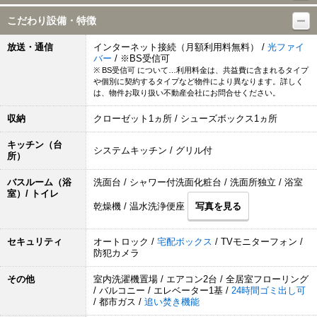
こだわり設備・特徴
放送・通信
インターネット接続（月額利用料無料） /
光ファイ
バー
/ ※BS受信可
※ BS受信可 について…利用料金は、共益費に含まれるタイプ
や個別に契約するタイプなど物件により異なります。詳しく
は、物件お取り扱い不動産会社にお問合せください。
収納
クローゼット1ヵ所 / シューズボックス1ヵ所
キッチン（台
システムキッチン / グリル付
所）
バスルーム（浴
洗面台 / シャワー付洗面化粧台 / 洗面所独立 / 浴室
室）/ トイレ
乾燥機 / 温水洗浄便座
写真を見る
セキュリティ
オートロック /
宅配ボックス
/ TVモニターフォン /
防犯カメラ
その他
室内洗濯機置場 / エアコン2台 / 全居室フローリング
/ バルコニー / エレベーター1基 /
24時間ゴミ出し可
/ 都市ガス /
追い焚き機能