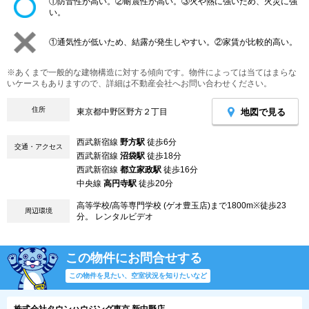
①防音性が高い。②耐震性が高い。③火や熱に強いため、火災に強
い。
①通気性が低いため、結露が発生しやすい。②家賃が比較的高い。
※あくまで一般的な建物構造に対する傾向です。物件によっては当てはまらな
いケースもありますので、詳細は不動産会社へお問い合わせください。
住所
地図で見る
東京都中野区野方２丁目
西武新宿線
野方駅
徒歩6分
交通・アクセス
西武新宿線
沼袋駅
徒歩18分
西武新宿線
都立家政駅
徒歩16分
中央線
高円寺駅
徒歩20分
高等学校/高等専門学校 (ゲオ豊玉店)まで1800m※徒歩23
周辺環境
分。 レンタルビデオ
この物件にお問合せする
この物件を見たい、空室状況を知りたいなど
株式会社タウンハウジング東京 新中野店