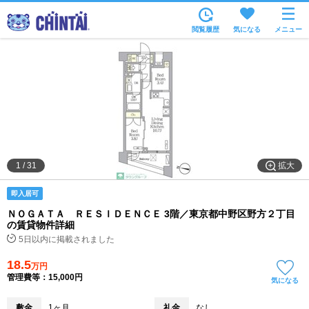
お部屋を探す
閲覧履歴
気になる
メニュー
沿線・駅から
住所から
家賃相場から
通勤通学時間から
物件特集から
拡大
1
/
31
不動産会社から
即入居可
TOP
ＮＯＧＡＴＡ ＲＥＳＩＤＥＮＣＥ 3階／東京都中野区野方２丁目
の賃貸物件詳細
5日以内に掲載されました
18.5
万円
管理費等：15,000円
気になる
敷金
1ヶ月
礼金
なし