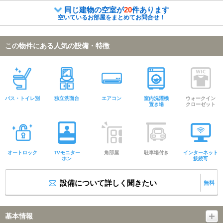
同じ建物の空室が
20
件あります
空いているお部屋をまとめてお問合せ！
この物件にある人気の設備・特徴
バス・トイレ別
独立洗面台
エアコン
室内洗濯機
ウォークイン
置き場
クローゼット
オートロック
TVモニター
角部屋
駐車場付き
インターネット
ホン
接続可
設備について詳しく聞きたい
無料
基本情報