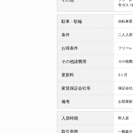
市ガス
/
駐車・駐輪
自転車置
条件
二人入
お得条件
フリーレ
その他諸費用
その他費用
更新料
1ヶ月
家賃保証会社等
保証会社
備考
お部屋探
入居時期
即入居
取引形態
一般媒介