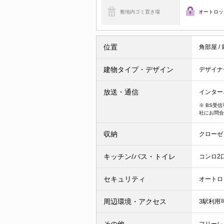
敷地内ゴミ置き場
オートロッ
位置
角部屋
/
建物タイプ・デザイン
デザイナ
放送・通信
インター
※ BS受
社にお問合
収納
クローゼ
キッチン/バス・トイレ
コンロ2
セキュリティ
オートロ
周辺環境・アクセス
3駅利用
その他
フリーレ