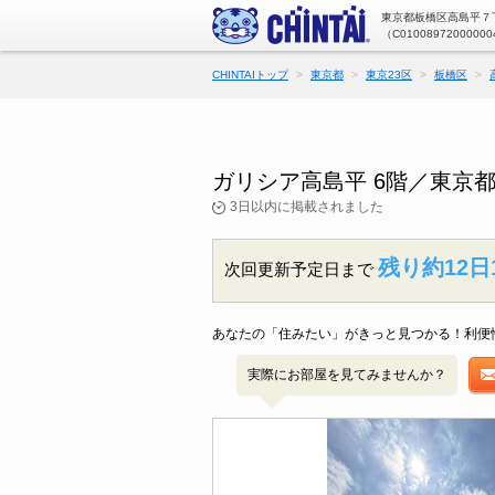
東京都板橋区高島平７丁
（C01008972000000
CHINTAIトップ
東京都
東京23区
板橋区
ガリシア高島平 6階／東京
3日以内に掲載されました
残り約12日
次回更新予定日まで
あなたの「住みたい」がきっと見つかる！利便
実際にお部屋を見てみませんか？