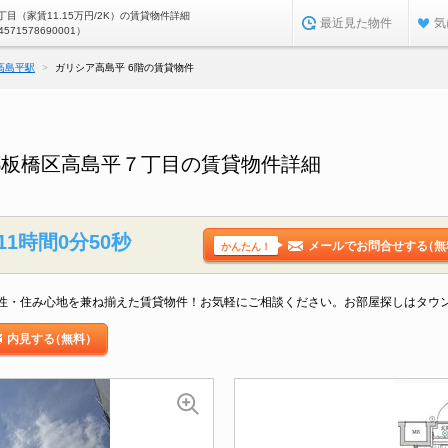
目（家賃11.15万円/2K）の賃貸物件詳細
最近見た物件
気
4571578690001）
高島平駅
ガリシア高島平 6階の賃貸物件
都板橋区高島平７丁目の賃貸物件詳細
11時間0分49秒
メールでお問合せする
（無
かんたん！
性・住み心地を兼ね揃えた賃貸物件！お気軽にご相談ください。お部屋探しはタウ
内見する
（無料）