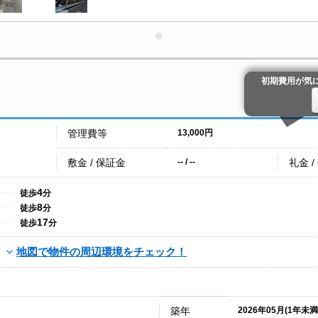
初期費用が気
管理費等
13,000円
敷金 / 保証金
礼金 /
-- / --
4
徒歩
分
8
徒歩
分
17
徒歩
分
地図で物件の周辺環境をチェック！
築年
2026年05月(1年未満