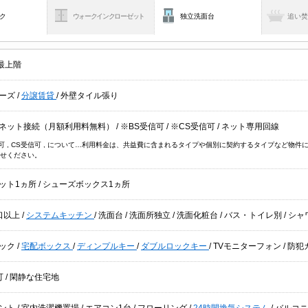
ク
ウォークインクローゼット
独立洗面台
追い
最上階
ーズ
/
分譲賃貸
/
外壁タイル張り
ネット接続（月額利用料無料）
/
※BS受信可
/
※CS受信可
/
ネット専用回線
信可 , CS受信可 , について…利用料金は、共益費に含まれるタイプや個別に契約するタイプなど
せください。
ット1ヵ所
/
シューズボックス1ヵ所
口以上
/
システムキッチン
/
洗面台
/
洗面所独立
/
洗面化粧台
/
バス・トイレ別
/
シャ
ック
/
宅配ボックス
/
ディンプルキー
/
ダブルロックキー
/
TVモニターフォン
/
防犯
可
/
閑静な住宅地
ント
/
室内洗濯機置場
/
エアコン1台
/
フローリング
/
24時間換気システム
/
バルコ