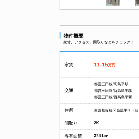
物件概要
家賃、アクセス、間取りなどをチェック！
11.15
家賃
万円
都営三田線/高島平駅
交通
都営三田線/新高島平駅
都営三田線/西高島平駅
住所
東京都板橋区高島平７丁目
間取り
2K
専有面積
27.91m²