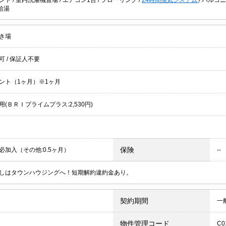
給湯
き場
居可
/
保証人不要
ント（1ヶ月）※1ヶ月
(ＢＲＩプライムプラス:2,530円)
保険
必加入（その他:0.5ヶ月）
--
しはタウンハウジングへ！短期解約違約金あり。
契約期間
一
物件管理コード
C0