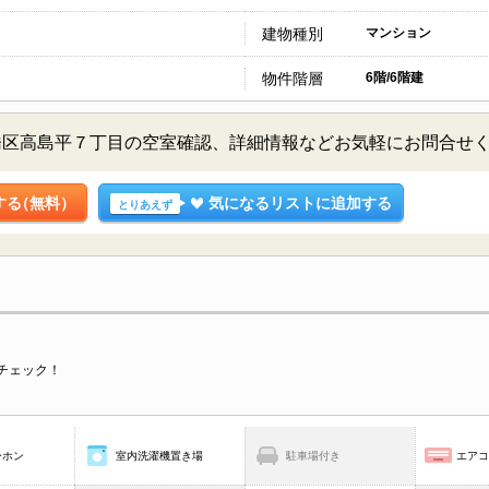
建物種別
マンション
物件階層
6階/6階建
橋区高島平７丁目の空室確認、詳細情報などお気軽にお問合せ
する
（無料）
気になるリストに追加する
とりあえず
チェック！
ーホン
室内洗濯機置き場
駐車場付き
エア