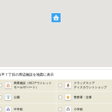
島平７丁目の周辺施設を地図に表示
商業施設（SC/アウトレット
ドラッグストア
モール/デパート）
ディスカウントショップ
公園
警察署・交番
中学校
小学校