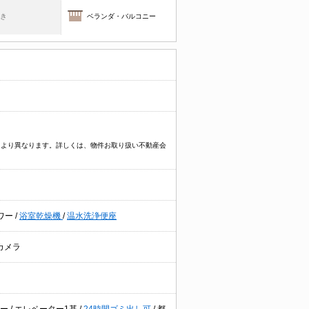
焚き
ベランダ・バルコニー
物件により異なります。詳しくは、物件お取り扱い不動産会
ワー
/
浴室乾燥機
/
温水洗浄便座
カメラ
ニー
/
エレベーター1基
/
24時間ゴミ出し可
/
都