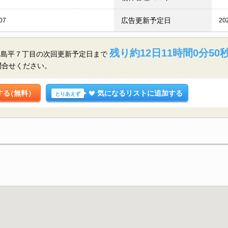
広告更新予定日
07
20
残り約12日11時間0分49
高島平７丁目の
次回更新予定日まで
問合せください。
する
（無料）
気になるリストに追加する
とりあえず