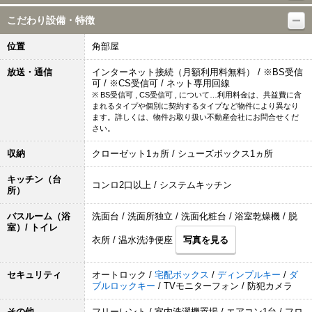
こだわり設備・特徴
位置
角部屋
放送・通信
インターネット接続（月額利用料無料） / ※BS受信
可 / ※CS受信可 / ネット専用回線
※ BS受信可 , CS受信可 , について…利用料金は、共益費に含
まれるタイプや個別に契約するタイプなど物件により異なり
ます。詳しくは、物件お取り扱い不動産会社にお問合せくだ
さい。
収納
クローゼット1ヵ所 / シューズボックス1ヵ所
キッチン（台
コンロ2口以上 / システムキッチン
所）
バスルーム（浴
洗面台 / 洗面所独立 / 洗面化粧台 / 浴室乾燥機 / 脱
室）/ トイレ
衣所 / 温水洗浄便座
写真を見る
セキュリティ
オートロック /
宅配ボックス
/
ディンプルキー
/
ダ
ブルロックキー
/ TVモニターフォン / 防犯カメラ
その他
フリーレント / 室内洗濯機置場 / エアコン1台 / フロ