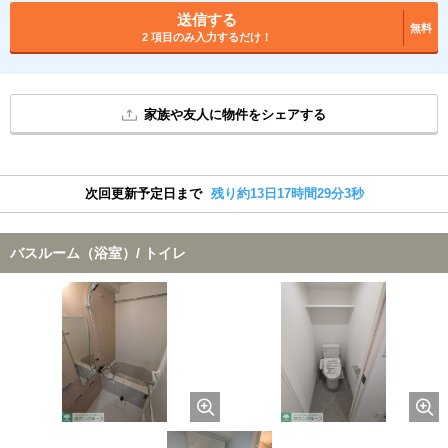
送信する
無料
2 項目のみ入力するだけ！
家族や友人に物件をシェアする
次回更新予定日まで
残り約13日17時間29分3秒
バスルーム（浴室）/ トイレ