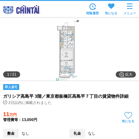
お部屋を探す
閲覧履歴
気になる
メニュー
沿線・駅から
住所から
家賃相場から
通勤通学時間から
物件特集から
拡大
1
/
21
不動産会社から
即入居可
TOP
ガリシア高島平 3階／東京都板橋区高島平７丁目の賃貸物件詳細
2日以内に掲載されました
11
万円
管理費等：13,000円
気になる
敷金
なし
礼金
なし