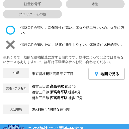
軽量鉄骨系
木造
ブロック・その他
①防音性が高い。②耐震性が高い。③火や熱に強いため、火災に強
い。
①通気性が低いため、結露が発生しやすい。②家賃が比較的高い。
※あくまで一般的な建物構造に対する傾向です。物件によっては当てはまらな
いケースもありますので、詳細は不動産会社へお問い合わせください。
住所
地図で見る
東京都板橋区高島平７丁目
都営三田線
高島平駅
徒歩4分
交通・アクセス
都営三田線
新高島平駅
徒歩8分
都営三田線
西高島平駅
徒歩17分
3駅利用可/ 閑静な住宅地
周辺環境
この物件にお問合せする