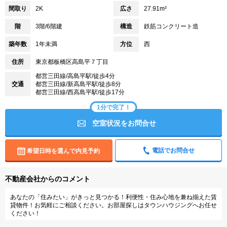
間取り
2K
広さ
27.91m²
階
3階/6階建
構造
鉄筋コンクリート造
築年数
1年未満
方位
西
住所
東京都板橋区高島平７丁目
都営三田線/高島平駅/徒歩4分
交通
都営三田線/新高島平駅/徒歩8分
都営三田線/西高島平駅/徒歩17分
1分で完了！
空室状況をお問合せ
電話でお問合せ
希望日時を選んで内見予約
不動産会社からのコメント
あなたの「住みたい」がきっと見つかる！利便性・住み心地を兼ね揃えた賃
貸物件！お気軽にご相談ください。お部屋探しはタウンハウジングへお任せ
ください！