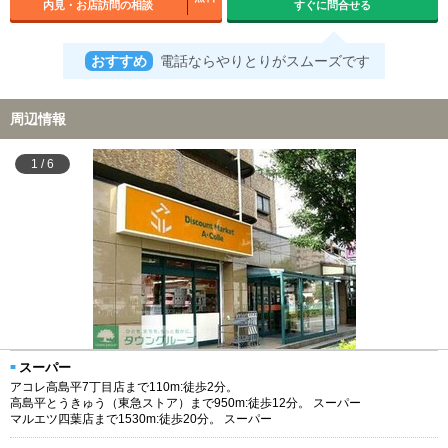
内見・お店訪問の相談
すぐに問合せる
おすすめ
電話ならやりとりがスムーズです
周辺情報
1
/
6
スーパー
アコレ高島平7丁目店まで110m:徒歩2分。
高島平とうきゅう（東急ストア）まで950m:徒歩12分。 スーパー
マルエツ四葉店まで1530m:徒歩20分。 スーパー