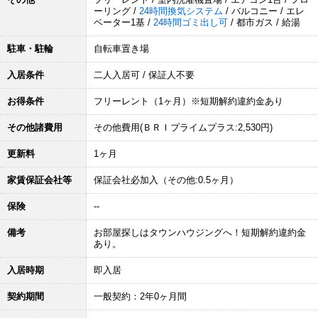
ーリング /
24時間換気システム
/ バルコニー / エレ
ベーター1基 /
24時間ゴミ出し可
/ 都市ガス / 給湯
駐車・駐輪
自転車置き場
入居条件
二人入居可 / 保証人不要
お得条件
フリーレント（1ヶ月）※短期解約違約金あり
その他諸費用
その他費用(ＢＲＩプライムプラス:2,530円)
更新料
1ヶ月
家賃保証会社等
保証会社必加入（その他:0.5ヶ月）
保険
--
備考
お部屋探しはタウンハウジングへ！短期解約違約金
あり。
入居時期
即入居
契約期間
一般契約：2年0ヶ月間