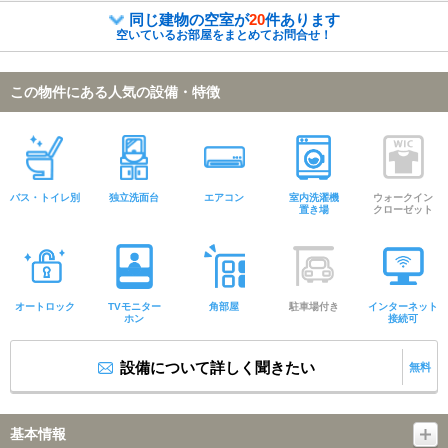
同じ建物の空室が
20
件あります
空いているお部屋をまとめてお問合せ！
この物件にある人気の設備・特徴
バス・トイレ別
独立洗面台
エアコン
室内洗濯機
ウォークイン
置き場
クローゼット
オートロック
TVモニター
角部屋
駐車場付き
インターネット
ホン
接続可
設備について詳しく聞きたい
無料
基本情報