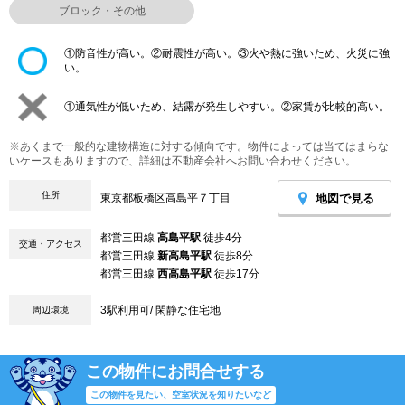
ブロック・その他
①防音性が高い。②耐震性が高い。③火や熱に強いため、火災に強
い。
①通気性が低いため、結露が発生しやすい。②家賃が比較的高い。
※あくまで一般的な建物構造に対する傾向です。物件によっては当てはまらな
いケースもありますので、詳細は不動産会社へお問い合わせください。
住所
地図で見る
東京都板橋区高島平７丁目
都営三田線
高島平駅
徒歩4分
交通・アクセス
都営三田線
新高島平駅
徒歩8分
都営三田線
西高島平駅
徒歩17分
3駅利用可/ 閑静な住宅地
周辺環境
この物件にお問合せする
この物件を見たい、空室状況を知りたいなど