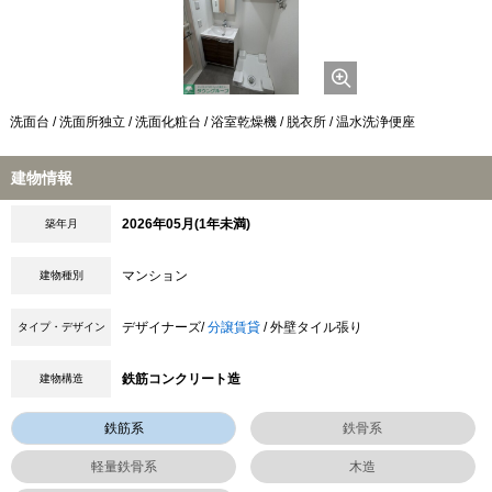
洗面台 / 洗面所独立 / 洗面化粧台 / 浴室乾燥機 / 脱衣所 / 温水洗浄便座
建物情報
2026年05月(1年未満)
築年月
マンション
建物種別
デザイナーズ/
分譲賃貸
/ 外壁タイル張り
タイプ・デザイン
鉄筋コンクリート造
建物構造
鉄筋系
鉄骨系
軽量鉄骨系
木造