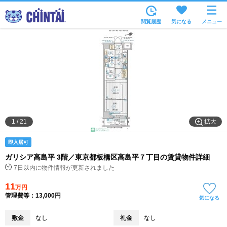
お部屋を探す
閲覧履歴
気になる
メニュー
沿線・駅から
住所から
家賃相場から
通勤通学時間から
物件特集から
拡大
1
/
21
不動産会社から
即入居可
TOP
ガリシア高島平 3階／東京都板橋区高島平７丁目の賃貸物件詳細
7日以内に物件情報が更新されました
11
万円
管理費等：13,000円
気になる
敷金
なし
礼金
なし