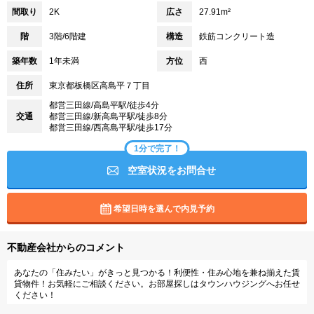
間取り
2K
広さ
27.91m²
階
3階/6階建
構造
鉄筋コンクリート造
築年数
1年未満
方位
西
住所
東京都板橋区高島平７丁目
都営三田線/高島平駅/徒歩4分
交通
都営三田線/新高島平駅/徒歩8分
都営三田線/西高島平駅/徒歩17分
1分で完了！
空室状況をお問合せ
希望日時を選んで内見予約
不動産会社からのコメント
あなたの「住みたい」がきっと見つかる！利便性・住み心地を兼ね揃えた賃
貸物件！お気軽にご相談ください。お部屋探しはタウンハウジングへお任せ
ください！