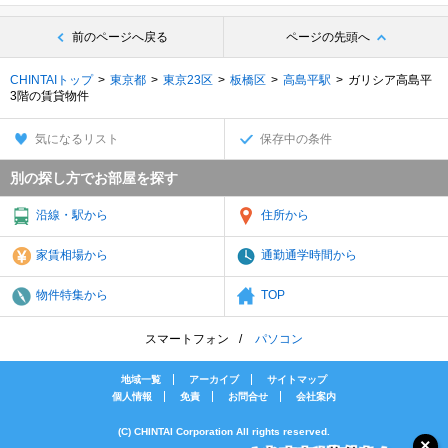
前のページへ戻る
ページの先頭へ
CHINTAIトップ
東京都
東京23区
板橋区
高島平駅
ガリシア高島平
3階の賃貸物件
気になるリスト
保存中の条件
別の探し方でお部屋を探す
沿線・駅から
住所から
家賃相場から
通勤通学時間から
物件特集から
TOP
スマートフォン
パソコン
地域一覧
アーカイブ
サイトマップ
個人情報
免責
お問合せ
会社案内
(C) CHINTAI Corporation All rights reserved.