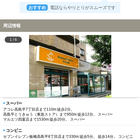
おすすめ
電話ならやりとりがスムーズです
周辺情報
1
/
6
スーパー
アコレ高島平7丁目店まで110m:徒歩2分。
高島平とうきゅう（東急ストア）まで950m:徒歩12分。 スーパー
マルエツ四葉店まで1530m:徒歩20分。 スーパー
コンビニ
セブンイレブン板橋高島平8丁目店まで330m:徒歩5分。 徒歩14分。 コンビニ