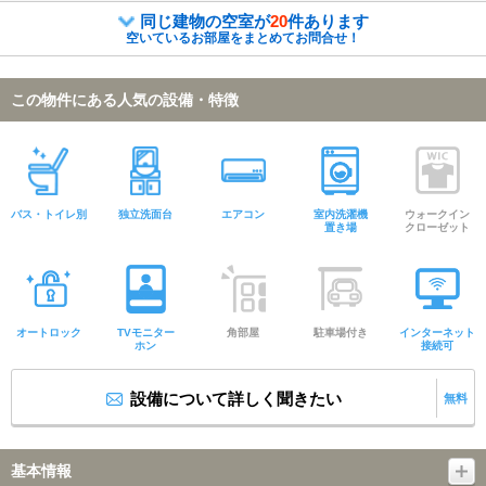
同じ建物の空室が
20
件あります
空いているお部屋をまとめてお問合せ！
この物件にある人気の設備・特徴
バス・トイレ別
独立洗面台
エアコン
室内洗濯機
ウォークイン
置き場
クローゼット
オートロック
TVモニター
角部屋
駐車場付き
インターネット
ホン
接続可
設備について詳しく聞きたい
無料
基本情報