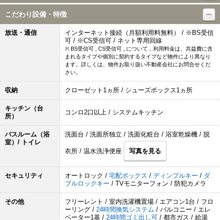
こだわり設備・特徴
放送・通信
インターネット接続（月額利用料無料） / ※BS受信
可 / ※CS受信可 / ネット専用回線
※ BS受信可 , CS受信可 , について…利用料金は、共益費に含
まれるタイプや個別に契約するタイプなど物件により異なり
ます。詳しくは、物件お取り扱い不動産会社にお問合せくだ
さい。
収納
クローゼット1ヵ所 / シューズボックス1ヵ所
キッチン（台
コンロ2口以上 / システムキッチン
所）
バスルーム（浴
洗面台 / 洗面所独立 / 洗面化粧台 / 浴室乾燥機 / 脱
室）/ トイレ
衣所 / 温水洗浄便座
写真を見る
セキュリティ
オートロック /
宅配ボックス
/
ディンプルキー
/
ダ
ブルロックキー
/ TVモニターフォン / 防犯カメラ
その他
フリーレント / 室内洗濯機置場 / エアコン1台 / フロ
ーリング /
24時間換気システム
/ バルコニー / エレ
ベーター1基 /
24時間ゴミ出し可
/ 都市ガス / 給湯