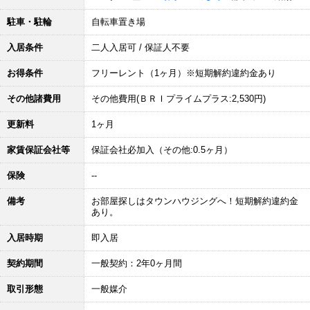
駐車・駐輪
自転車置き場
入居条件
二人入居可 / 保証人不要
お得条件
フリーレント（1ヶ月）※短期解約違約金あり
その他諸費用
その他費用(ＢＲＩプライムプラス:2,530円)
更新料
1ヶ月
家賃保証会社等
保証会社必加入（その他:0.5ヶ月）
保険
--
備考
お部屋探しはタウンハウジングへ！短期解約違約金
あり。
入居時期
即入居
契約期間
一般契約：2年0ヶ月間
取引形態
一般媒介