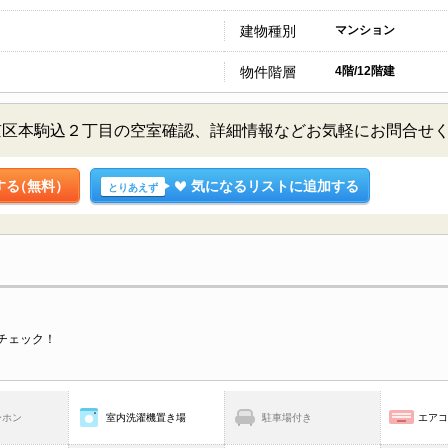
建物種別
マンション
物件階層
4階/12階建
京区本駒込２丁目の空室確認、詳細情報などお気軽にお問合せ
する
（無料）
気になるリストに追加する
とりあえず
チェック！
ーホン
室内洗濯機置き場
駐車場付き
エア