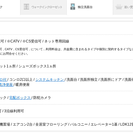
ク
ウォークインクローゼット
独立洗面台
追い
信可
/
※CATV
/
※CS受信可
/
ネット専用回線
信可 , CATV , CS受信可 , について…利用料金は、共益費に含まれるタイプや個別に契約するタ
にお問合せください。
ット1ヵ所
/
シューズボックス1ヵ所
ロ付
/
コンロ2口以上
/
システムキッチン
/
洗面台
/
洗面所独立
/
洗面所にドア
/
洗面
洗浄便座
/
暖房便座
ック
/
宅配ボックス
/
防犯カメラ
可
/
3沿線利用可
機置場
/
エアコン2台
/
全居室フローリング
/
バルコニー
/
エレベーター1基
/
LDK1