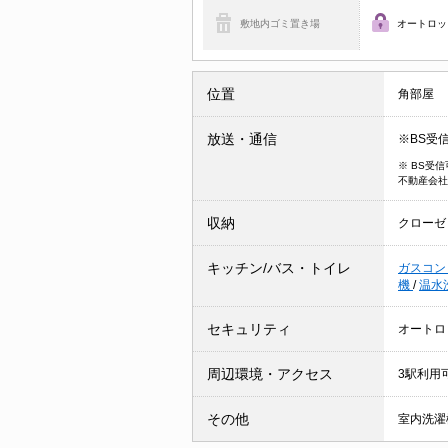
敷地内ゴミ置き場
オートロッ
位置
角部屋
放送・通信
※BS受
※ BS受
不動産会社
収納
クローゼ
キッチン/バス・トイレ
ガスコン
機
/
温水
セキュリティ
オートロ
周辺環境・アクセス
3駅利用
その他
室内洗濯