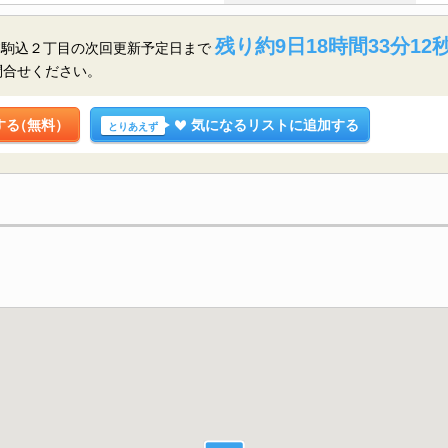
残り約9日18時間33分11
本駒込２丁目の
次回更新予定日まで
問合せください。
する
（無料）
気になるリストに追加する
とりあえず