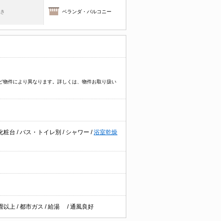
焚き
ベランダ・バルコニー
イプなど物件により異なります。詳しくは、物件お取り扱い
化粧台
/
バス・トイレ別
/
シャワー
/
浴室乾燥
2畳以上
/
都市ガス
/
給湯
/
通風良好