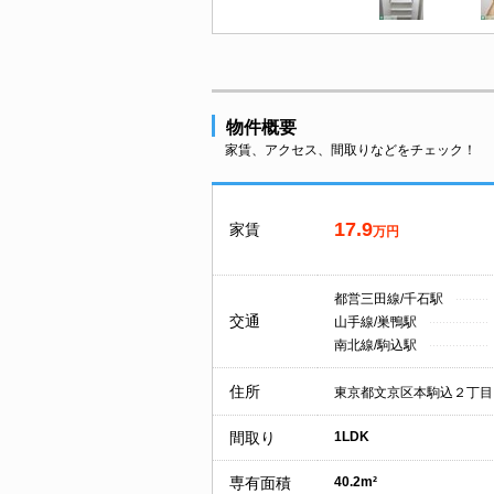
物件概要
家賃、アクセス、間取りなどをチェック！
17.9
家賃
万円
都営三田線/千石駅
交通
山手線/巣鴨駅
南北線/駒込駅
住所
東京都文京区本駒込２丁目
間取り
1LDK
専有面積
40.2m²