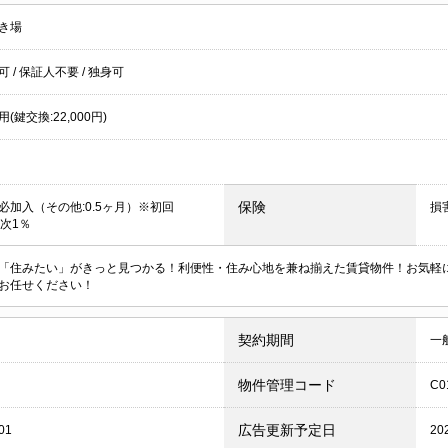
き場
居可
/
保証人不要
/
独身可
(鍵交換:22,000円)
保険
必加入（その他:0.5ヶ月）※初回
損
月次1％
「住みたい」がきっと見つかる！利便性・住み心地を兼ね揃えた賃貸物件！お気軽
お任せください！
契約期間
一
物件管理コード
C0
広告更新予定日
01
20