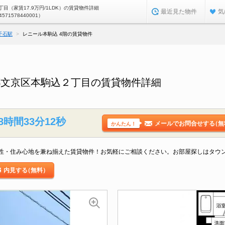
目（家賃17.9万円/1LDK）の賃貸物件詳細
最近見た物件
気
4571578440001）
千石駅
レニール本駒込 4階の賃貸物件
都文京区本駒込２丁目の賃貸物件詳細
8時間33分11秒
メールでお問合せする
（無
かんたん！
性・住み心地を兼ね揃えた賃貸物件！お気軽にご相談ください。お部屋探しはタウ
内見する
（無料）