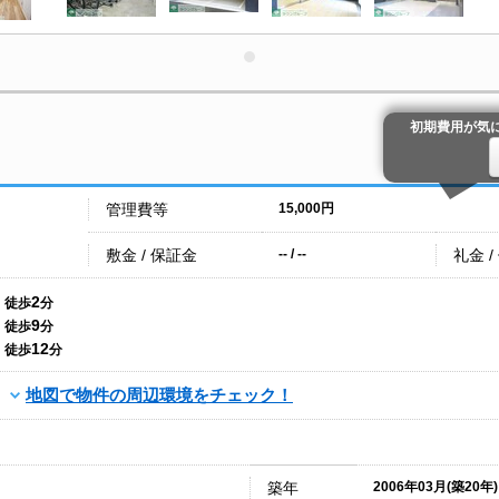
初期費用が気
管理費等
15,000円
敷金 / 保証金
礼金 /
-- / --
2
徒歩
分
9
徒歩
分
12
徒歩
分
地図で物件の周辺環境をチェック！
築年
2006年03月(築20年)