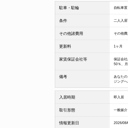
駐車・駐輪
自転車置
条件
二人入
その他諸費用
その他費用
更新料
1ヶ月
家賃保証会社等
保証会社
50％、
備考
あなたの
ジングへ
入居時期
即入居
取引形態
一般媒介
情報更新日
2026/08/