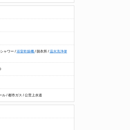
シャワー
/
浴室乾燥機
/
脱衣所
/
温水洗浄便
ラ
ール
/
都市ガス
/
公営上水道