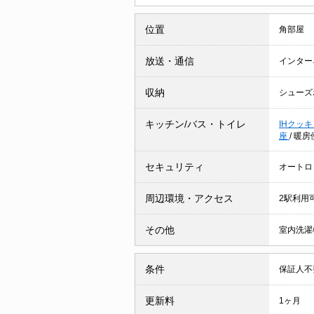
位置
角部屋
放送・通信
インター
収納
シューズ
キッチン/バス・トイレ
IHクッ
座
/
暖房
セキュリティ
オートロ
周辺環境・アクセス
2駅利用
その他
室内洗濯
条件
保証人不
更新料
1ヶ月