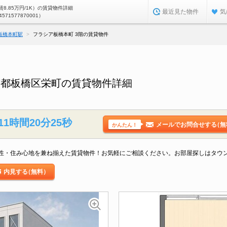
8.85万円/1K）の賃貸物件詳細
最近見た物件
気
4571577870001）
板橋本町駅
フラシア板橋本町 3階の賃貸物件
京都板橋区栄町の賃貸物件詳細
11時間20分24秒
メールでお問合せする
（無
かんたん！
性・住み心地を兼ね揃えた賃貸物件！お気軽にご相談ください。お部屋探しはタウ
内見する
（無料）