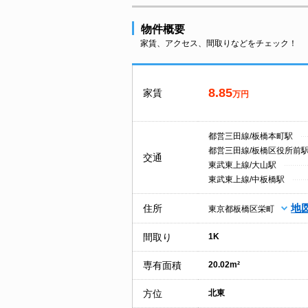
物件概要
家賃、アクセス、間取りなどをチェック！
8.85
家賃
万円
都営三田線/板橋本町駅
都営三田線/板橋区役所前
交通
東武東上線/大山駅
東武東上線/中板橋駅
地
住所
東京都板橋区栄町
間取り
1K
専有面積
20.02m²
方位
北東