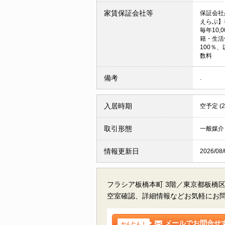
家賃保証会社等
保証会社
えらぶ】
毎年10,
籍・生活
100％、
数料
備考
.
入居時期
空予定 (
取引形態
一般媒介
情報更新日
2026/08/
フラシア板橋本町 3階／東京都板橋
空室確認、詳細情報などお気軽にお
メールでお問合せ
かんたん！