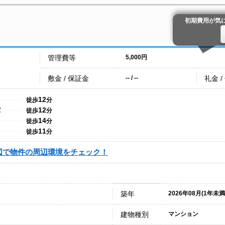
初期費用が気
管理費等
5,000円
敷金 / 保証金
礼金 /
-- / --
12
徒歩
分
12
駅
徒歩
分
14
徒歩
分
11
徒歩
分
図で物件の周辺環境をチェック！
築年
2026年08月(1年未満
建物種別
マンション