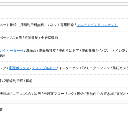
ネット接続（月額利用料無料）
/
ネット専用回線
/
マルチメディアコンセント
ボックス1ヵ所
/
玄関収納
/
全居室収納
キングヒーター付
/
洗面台
/
洗面所独立
/
洗面所にドア
/
洗面化粧台
/
バス・トイレ別
/
便座
ック
/
宅配ボックス
/
ディンプルキー
/
インターホン
/
TVモニターフォン
/
防犯カメ
可
/
2沿線利用可
/
駅前
機置場
/
エアコン1台
/
冷房
/
全居室フローリング
/
暖炉
/
敷地内ごみ置き場
/
玄関ホ
要