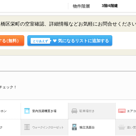
物件階層
3階/4階建
板橋区栄町の空室確認、詳細情報などお気軽にお問合せくださ
する
（無料）
気になるリストに追加する
とりあえず
チェック！
ーホン
室内洗濯機置き場
駐車場付き
エア
ク
ウォークインクローゼット
独立洗面台
追い