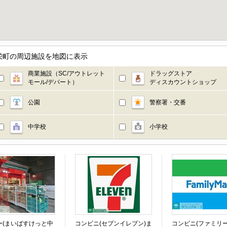
栄町の周辺施設を地図に表示
商業施設（SC/アウトレット
ドラッグストア
モール/デパート）
ディスカウントショップ
公園
警察署・交番
中学校
小学校
ー(まいばすけっと中
コンビニ(セブンイレブン)ま
コンビニ(ファミリー