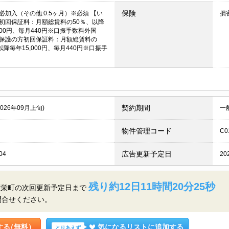
保険
必加入（その他:0.5ヶ月）※必須 【い
損
初回保証料：月額総賃料の50％、以降
000円、毎月440円※口振手数料外国
保護の方初回保証料：月額総賃料の
以降毎年15,000円、毎月440円※口振手
契約期間
2026年09月上旬)
一
物件管理コード
C0
広告更新予定日
04
20
残り約12日11時間20分24秒
区栄町の
次回更新予定日まで
問合せください。
する
（無料）
気になるリストに追加する
とりあえず